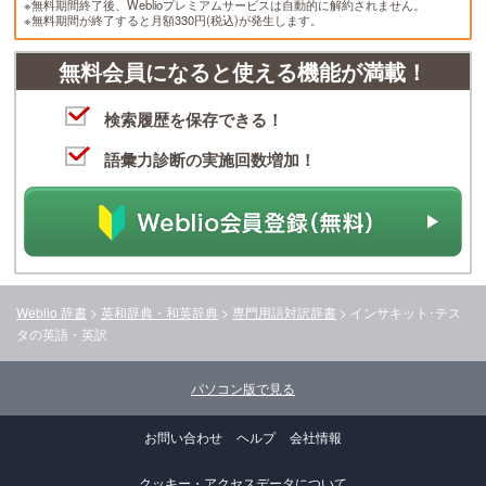
※無料期間終了後、Weblioプレミアムサービスは自動的に解約されません。
※無料期間が終了すると月額330円(税込)が発生します。
無料会員になると使える機能が満載！
検索履歴を保存できる！
語彙力診断の実施回数増加！
Weblio 辞書
>
英和辞典・和英辞典
>
専門用語対訳辞書
>
インサキット･テス
タ
の英語・英訳
パソコン版で見る
お問い合わせ
ヘルプ
会社情報
クッキー・アクセスデータについて