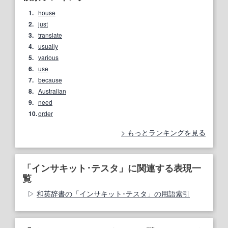
1.
house
2.
just
3.
translate
4.
usually
5.
various
6.
use
7.
because
8.
Australian
9.
need
10.
order
もっとランキングを見る
「インサキット･テスタ」に関連する表現一
覧
和英辞書の「インサキット･テスタ」の用語索引