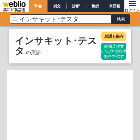
辞書
例文
診断
翻訳
単語帳
英和和英辞書
ログイン
単語
保存
インサキット･テス
を
タ
瞬間英作文
の英語
LINE学習管理
無料で試す