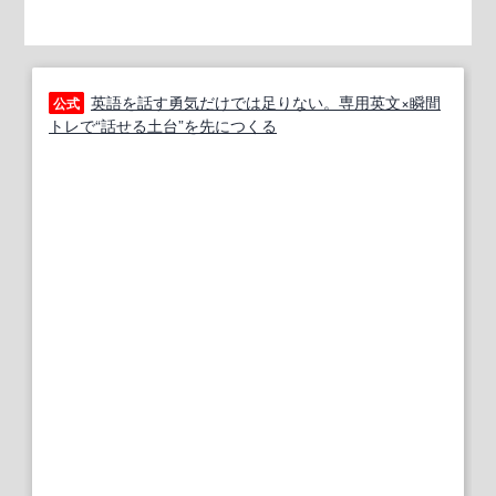
英語を話す勇気だけでは足りない。専用英文×瞬間
公式
トレで“話せる土台”を先につくる