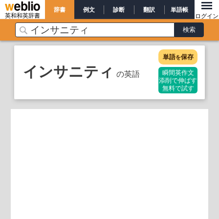
辞書
例文
診断
翻訳
単語帳
英和和英辞書
ログイン
単語
保存
を
インサニティ
の英語
瞬間英作文
添削で伸ばす
無料で試す