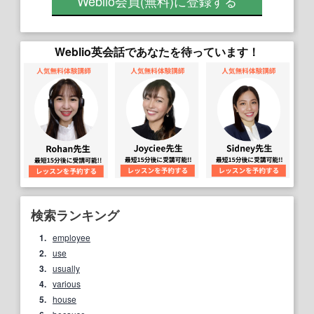
Weblio会員
(無料)
に登録する
Weblio英会話であなたを待っています！
検索ランキング
1.
employee
2.
use
3.
usually
4.
various
5.
house