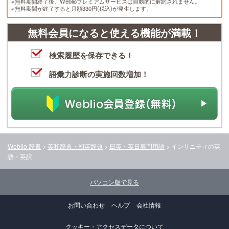
※無料期間終了後、Weblioプレミアムサービスは自動的に解約されません。
※無料期間が終了すると月額330円(税込)が発生します。
無料会員になると使える機能が満載！
検索履歴を保存できる！
語彙力診断の実施回数増加！
Weblio 辞書
>
英和辞典・和英辞典
>
日英・英日専門用語
>
インサニティ
の英
語・英訳
パソコン版で見る
お問い合わせ
ヘルプ
会社情報
クッキー・アクセスデータについて