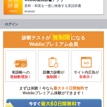
英和・和英を一度に検索する英語辞書
Android
ログイン
無制限
診断テストが
になる
Weblioプレミアム会員
単語帳への
語彙力診断が
サイト内広告が
登録数増加！
無制限！
非表示！
まずは体験！今なら
最大６０日間無料
で
Weblioプレミアム体験ができます！