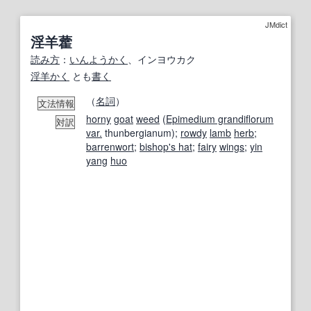
JMdict
淫羊藿
読み方
：
いんようかく
、インヨウカク
淫羊かく
とも
書く
（
名詞
）
文法情報
horny
goat
weed
(
Epimedium grandiflorum
対訳
var.
thunbergianum);
rowdy
lamb
herb
;
barrenwort
;
bishop's hat
;
fairy
wings
;
yin
yang
huo