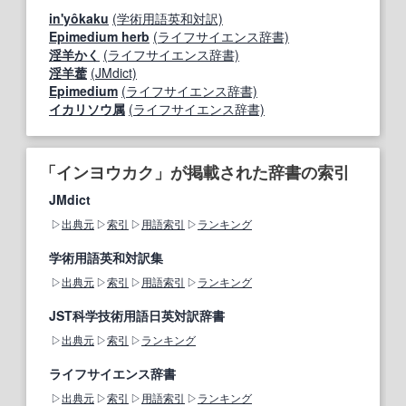
in'yôkaku
(学術用語英和対訳)
Epimedium herb
(ライフサイエンス辞書)
淫羊かく
(ライフサイエンス辞書)
淫羊藿
(JMdict)
Epimedium
(ライフサイエンス辞書)
イカリソウ属
(ライフサイエンス辞書)
「インヨウカク」が掲載された辞書の索引
JMdict
出典元
索引
用語索引
ランキング
学術用語英和対訳集
出典元
索引
用語索引
ランキング
JST科学技術用語日英対訳辞書
出典元
索引
ランキング
ライフサイエンス辞書
出典元
索引
用語索引
ランキング