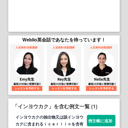
Weblio英会話であなたを待っています！
「インヨウカク」を含む例文一覧 (1)
インヨウカク
の抽出物又は該
インヨウ
例文帳に追加
カク
に含まれるｉｃａｒｉｉｎを含有