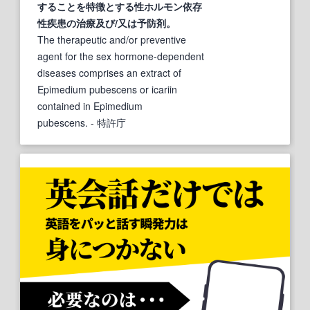
することを特徴とする性ホルモン依存
性疾患の治療及び/又は予防剤。
The therapeutic and/or preventive
agent for the sex hormone-dependent
diseases comprises an extract of
Epimedium pubescens or icariin
contained in Epimedium
pubescens.
- 特許庁