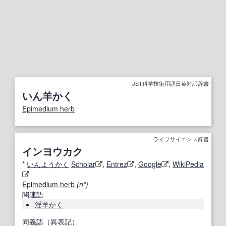
JST科学技術用語日英対訳辞書
いん羊かく
Epimedium herb
ライフサイエンス辞書
インヨウカク
*
いんようかく
Scholar
,
Entrez
,
Google
,
WikiPedia
Epimedium herb
(n*)
関連語
淫羊かく
同義語（異表記）