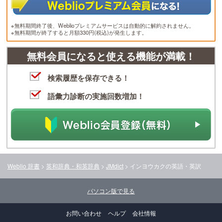
※無料期間終了後、Weblioプレミアムサービスは自動的に解約されません。
※無料期間が終了すると月額330円(税込)が発生します。
無料会員になると使える機能が満載！
検索履歴を保存できる！
語彙力診断の実施回数増加！
Weblio 辞書
>
英和辞典・和英辞典
>
JMdict
>
インヨウカク
の英語・英訳
パソコン版で見る
お問い合わせ
ヘルプ
会社情報