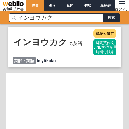
辞書
例文
診断
翻訳
単語帳
英和和英辞書
ログイン
単語
保存
を
インヨウカク
の英語
瞬間英作文
LINE学習管理
無料で試す
英訳・英語
in'yôkaku