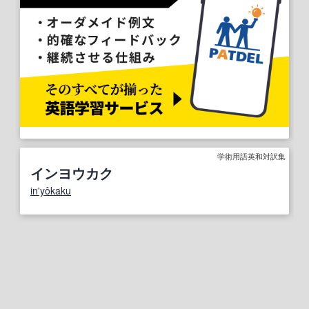
学術用語英和対訳集
インヨウカク
in'yôkaku