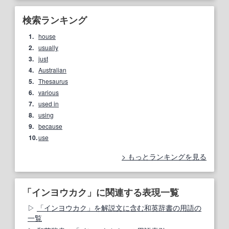
検索ランキング
1.
house
2.
usually
3.
just
4.
Australian
5.
Thesaurus
6.
various
7.
used in
8.
using
9.
because
10.
use
もっとランキングを見る
「インヨウカク」に関連する表現一覧
「インヨウカク」を解説文に含む和英辞書の用語の
一覧