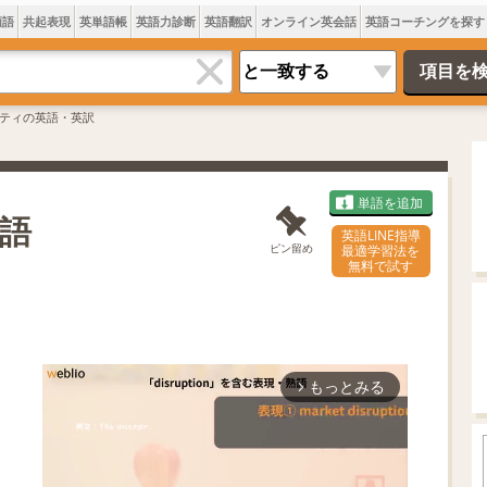
類語
共起表現
英単語帳
英語力診断
英語翻訳
オンライン英会話
英語コーチングを探す
ティの英語・英訳
単語を追加
語
英語LINE指導
ピン留め
最適学習法を
無料で試す
もっとみる
arrow_forward_ios