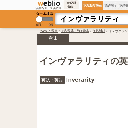
506万語
英和和英辞典
英語例文
英語
収録！
英和辞典・和英辞典
Weblio 辞書
>
英和辞典・和英辞典
>
英和対訳
>
インヴァラリ
意味
インヴァラリティの英
Inverarity
英訳・英語