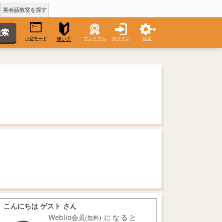
英会話教室を探す
小窓モード
プレミアム
ログイン
設定
使い方
こんにちは ゲスト さん
Weblio会員
になると
(無料)