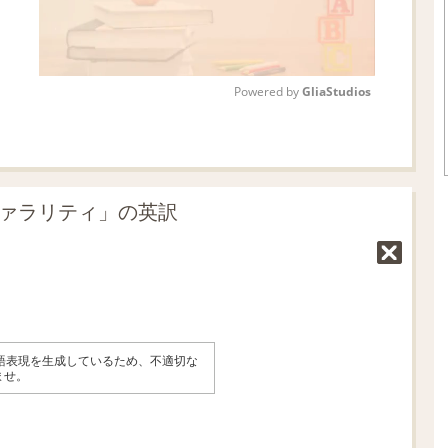
Powered by 
GliaStudios
M
u
t
ヴァラリティ」の英訳
e
英語表現を生成しているため、不適切な
ませ。