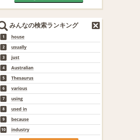
みんなの検索ランキング
house
1
usually
2
just
3
Australian
4
Thesaurus
5
various
6
using
7
used in
8
because
9
industry
10