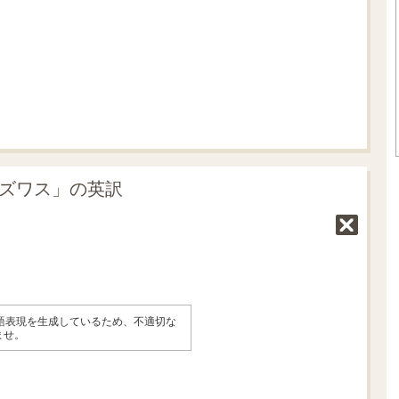
.
0
5
%
ーズワス」の英訳
英語表現を生成しているため、不適切な
ませ。