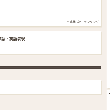
出典元
索引
ランキング
単語・英語表現