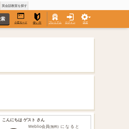
英会話教室を探す
小窓モード
プレミアム
ログイン
設定
使い方
こんにちは ゲスト さん
Weblio会員
になると
(無料)