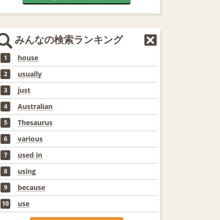
みんなの検索ランキング
house
1
usually
2
just
3
Australian
4
Thesaurus
5
various
6
used in
7
using
8
because
9
use
10