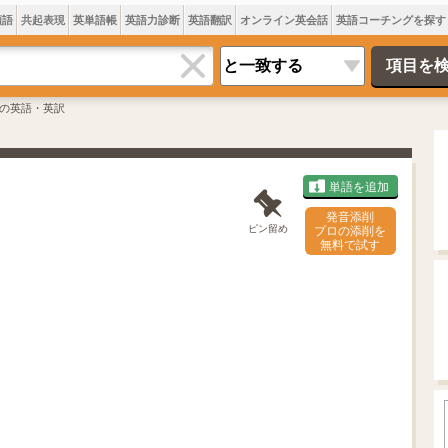
類語
共起表現
英単語帳
英語力診断
英語翻訳
オンライン英会話
英語コーチングを探す
の英語・英訳
単語を追加
発音添削
ピン留め
プロの添削を
無料で試す
L
o
/
U
a
n
d
m
e
u
d
t
:
e
7
0