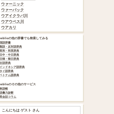
ウァーニック
ウァーバック
ウアイクラパ川
ウアウペス川
ウアカリ
weblioの他の辞書でも検索してみる
国語辞書
類語・反対語辞典
英和・和英辞典
日中・中日辞典
日韓・韓日辞典
古語辞典
インドネシア語辞典
タイ語辞典
ベトナム語辞典
weblioのその他のサービス
単語帳
語彙力診断
英会話コラム
こんにちは ゲスト さん