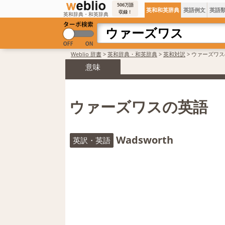
506万語
英和和英辞典
英語例文
英語
収録！
英和辞典・和英辞典
Weblio 辞書
>
英和辞典・和英辞典
>
英和対訳
>
ウァーズワス
意味
ウァーズワスの英語
Wadsworth
英訳・英語