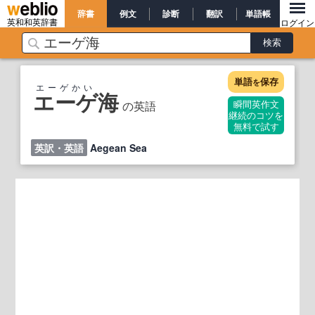
辞書
例文
診断
翻訳
単語帳
英和和英辞書
ログイン
単語
保存
を
エーゲかい
エーゲ海
の英語
瞬間英作文
継続のコツを
無料で試す
英訳・英語
Aegean Sea