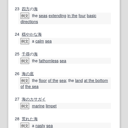
23
四方
の
海
the
seas
extending
in the
four
basic
例文
directions
24
穏やかな
海
a
calm
sea
例文
25
千尋
の
海
the
fathomless
sea
例文
26
海の
底
the
floor
of the
sea
; the
land
at the bottom
例文
of
the sea
27
海の
カサガイ
marine
limpet
例文
28
荒れた
海
a
nasty
sea
例文