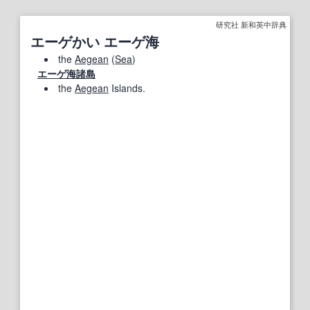
研究社 新和英中辞典
エーゲかい エーゲ海
the
Aegean
(
Sea
)
エーゲ海諸島
the
Aegean
Islands.