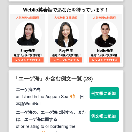
Weblio英会話であなたを待っています！
「エーゲ海」を含む例文一覧 (28)
エーゲ海
の島
例文帳に追加
an island in the Aegean Sea
- 日
本語WordNet
エーゲ海
の、
エーゲ海
に関する、また
例文帳に追加
は、
エーゲ海
に面する
of or relating to or bordering the