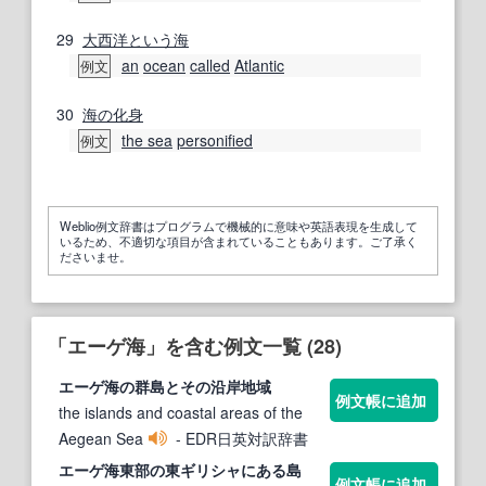
29
大西洋
という
海
an
ocean
called
Atlantic
例文
30
海の
化身
the sea
personified
例文
Weblio例文辞書はプログラムで機械的に意味や英語表現を生成して
いるため、不適切な項目が含まれていることもあります。ご了承く
ださいませ。
「エーゲ海」を含む例文一覧 (28)
エーゲ海
の群島とその沿岸地域
例文帳に追加
the islands and coastal areas of the
Aegean Sea
- EDR日英対訳辞書
エーゲ海
東部の東ギリシャにある島
例文帳に追加