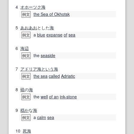
4
オホーツク海
the Sea of Okhotsk
例文
5
あおあお
とした
海
a
blue
expanse
of
sea
例文
6
海辺
the
seaside
例文
7
アドリア海
という
海
the sea
called
Adriatic
例文
8
硯
の
海
the
well
of an
ink-stone
例文
9
穏か
な
海
a
calm
sea
例文
10
死海