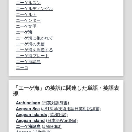
エーゲルスン
エーゲルディンゲル
エーゲルト
エーゲンター
エーゲ文明
エーゲ海
エーゲ海に抱かれて
エーゲ海の天使
エーゲ海を周遊する
エーゲ海プレート
エーゲ海諸島
エーコ
「エーゲ海」の英訳に関連した単語・英語表
現
Archipelago
(日英対訳辞書)
Aegean Sea
(JST科学技術用語日英対訳辞書)
Aegean Islands
(英和対訳)
Aegean island
(日本語WordNet)
エーゲ海諸島
(JMnedict)