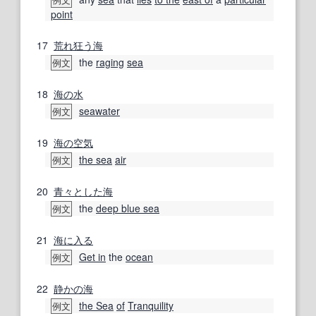
point
17
荒れ狂う
海
the
raging
sea
例文
18
海の
水
seawater
例文
19
海の
空気
the sea
air
例文
20
青々とした
海
the
deep blue sea
例文
21
海に
入る
Get in
the
ocean
例文
22
静かの海
the Sea
of
Tranquility
例文