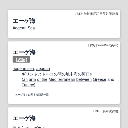
JST科学技術用語日英対訳辞書
エーゲ海
Aegean Sea
日本語WordNet(英和)
エーゲ海
【
名詞
】
aegean sea
,
aegean
ギリシャ
と
トルコ
の間
の
地中海の
河口
s
(
an
arm
of the
Mediterranean
between
Greece
and
Turkey
)
「エーゲ海」に関する類語一覧
EDR日英対訳辞書
エーゲ海
読み方
エーゲカイ