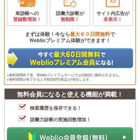
単語帳への
語彙力診断が
サイト内広告が
登録数増加！
無制限！
非表示！
まずは体験！今なら
最大６０日間無料
で
Weblioプレミアム体験ができます！
※無料期間終了後、Weblioプレミアムサービスは自動的に解約されません。
※無料期間が終了すると月額330円(税込)が発生します。
無料会員になると使える機能が満載！
検索履歴を保存できる！
語彙力診断の実施回数増加！