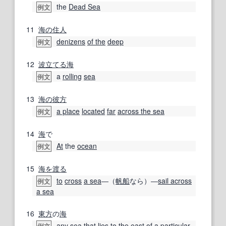
the
Dead Sea
例文
11
海の
住人
denizens
of the
deep
例文
12
波
立てる
海
a
rolling
sea
例文
13
海の
彼方
a place
located
far
across the sea
例文
14
海
で
At
the
ocean
例文
15
海を渡る
to
cross
a sea
―（
帆船
なら）―
sail across
例文
a sea
16
東方
の
海
any
sea
that
lies
to the
east of
a
particular
例文