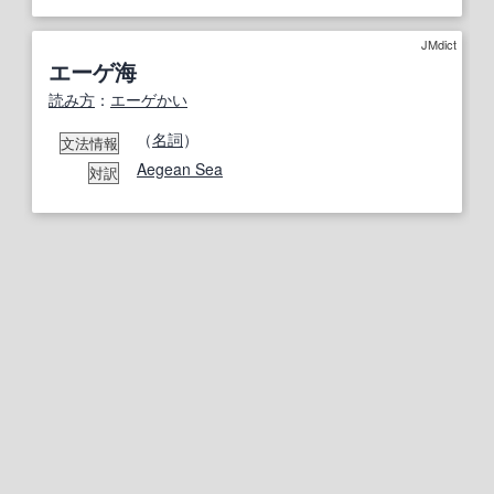
JMdict
エーゲ海
読み方
：
エーゲかい
（
名詞
）
文法情報
Aegean Sea
対訳