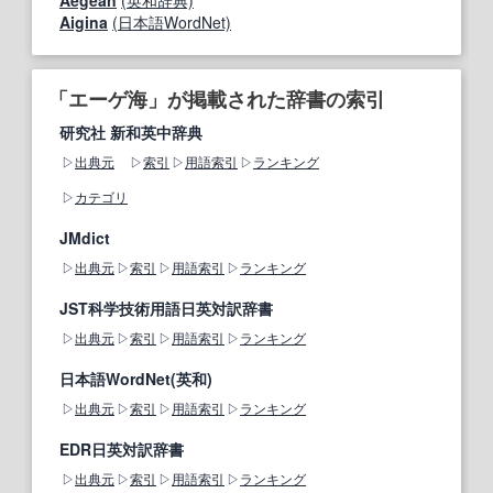
Aegean
(英和辞典)
Aigina
(日本語WordNet)
「エーゲ海」が掲載された辞書の索引
研究社 新和英中辞典
出典元
索引
用語索引
ランキング
カテゴリ
JMdict
出典元
索引
用語索引
ランキング
JST科学技術用語日英対訳辞書
出典元
索引
用語索引
ランキング
日本語WordNet(英和)
出典元
索引
用語索引
ランキング
EDR日英対訳辞書
出典元
索引
用語索引
ランキング