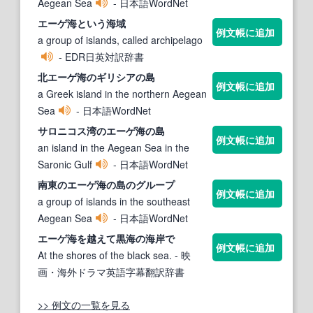
Aegean Sea
- 日本語WordNet
エーゲ海
という海域
例文帳に追加
a group of islands, called archipelago
- EDR日英対訳辞書
北
エーゲ海
のギリシアの島
例文帳に追加
a Greek island in the northern Aegean
Sea
- 日本語WordNet
サロニコス湾の
エーゲ海
の島
例文帳に追加
an island in the Aegean Sea in the
Saronic Gulf
- 日本語WordNet
南東の
エーゲ海
の島のグループ
例文帳に追加
a group of islands in the southeast
Aegean Sea
- 日本語WordNet
エーゲ海
を越えて黒海の海岸で
例文帳に追加
At the shores of the black sea.
- 映
画・海外ドラマ英語字幕翻訳辞書
>> 例文の一覧を見る