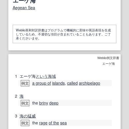
エーゲ海
Aegean Sea
Weblio英和対訳辞書はプログラムで機械的に意味や英語表現を生成
しているため、不適切な項目が含まれていることもあります。ご了
承くださいませ。
Weblio例文辞書
エーゲ海
1
エーゲ海
という
海域
a group of
islands
,
called
archipelago
例文
2
海
the
briny
deep
例文
3
海の
猛威
the
rage
of the
sea
例文