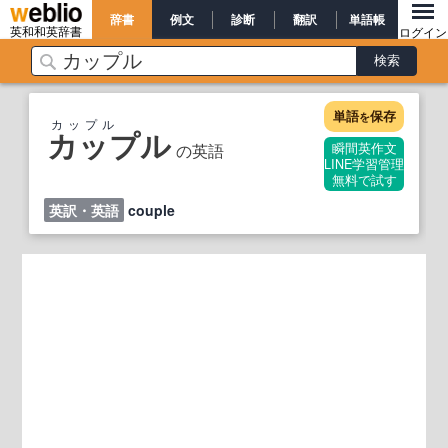
辞書
例文
診断
翻訳
単語帳
英和和英辞書
ログイン
単語
保存
を
カップル
カップル
の英語
瞬間英作文
LINE学習管理
無料で試す
英訳・英語
couple