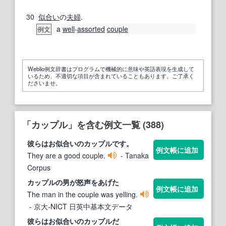
30
似合い
の
夫婦
.
a
well
‐
assorted
couple
例文
Weblio例文辞書はプログラムで機械的に意味や英語表現を生成して
いるため、不適切な項目が含まれていることもあります。ご了承く
ださいませ。
「カップル」を含む例文一覧 (388)
彼らはお似合いの
カップル
です。
例文帳に追加
They are a good couple.
- Tanaka
Corpus
カップル
の男が怒声をあげた
例文帳に追加
The man in the couple was yelling.
- 京大-NICT 日英中基本文データ
彼らはお似合いの
カップル
だ