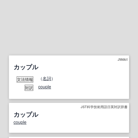
JMdict
カップル
（
名詞
）
文法情報
couple
対訳
JST科学技術用語日英対訳辞書
カップル
couple