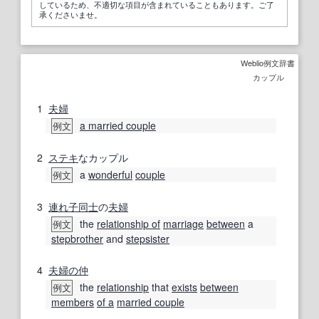
しているため、不適切な項目が含まれていることもあります。ご了
承くださいませ。
Weblio例文辞書
カップル
1
夫婦
a married couple
例文
2
ステキ
なカップル
a
wonderful
couple
例文
3
連れ子
同士
の
夫婦
the
relationship of
marriage
between
a
例文
stepbrother
and
stepsister
4
夫婦の
仲
the
relationship
that
exists
between
例文
members
of a
married couple