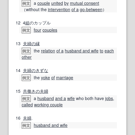
a
couple
united
by
mutual consent
例文
（without the
intervention
of a
go-between
）
12
4
組
のカップル
four
couples
例文
13
夫婦の
縁
the
relation
of a
husband and wife
to
each
例文
other
14
夫婦の
きずな
the
yoke
of
marriage
例文
15
共働きの
夫婦
a
husband
and a
wife
who both have
jobs
,
例文
called
working couple
16
夫婦
.
husband and wife
例文