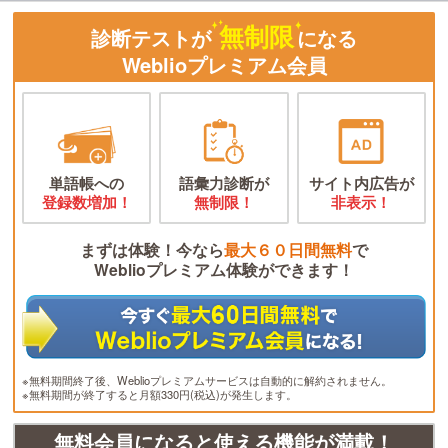
無制限
診断テストが
になる
Weblioプレミアム会員
単語帳への
語彙力診断が
サイト内広告が
登録数増加！
無制限！
非表示！
まずは体験！今なら
最大６０日間無料
で
Weblioプレミアム体験ができます！
※無料期間終了後、Weblioプレミアムサービスは自動的に解約されません。
※無料期間が終了すると月額330円(税込)が発生します。
無料会員になると使える機能が満載！