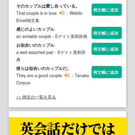
その
カップル
は愛し合っている。
例文帳に追加
That couple is in love.
- Weblio
Email例文集
感じのよい
カップル
例文帳に追加
an amiable couple
- Eゲイト英和辞典
お似合いの
カップル
例文帳に追加
a well‐assorted pair
- Eゲイト英和辞
典
彼らは似合いの
カップル
だ。
例文帳に追加
They are a good couple.
- Tanaka
Corpus
>> 例文の一覧を見る