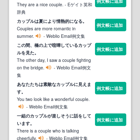
例文帳に追加
They are a nice couple.
- Eゲイト英和
辞典
カップル
は夏により情熱的になる。
例文帳に追加
Couples are more romantic in
summer.
- Weblio Email例文集
この間、橋の上で喧嘩している
カップ
例文帳に追加
ル
を見た。
The other day, I saw a couple fighting
on the bridge.
- Weblio Email例文
集
あなたたちは素敵な
カップル
に見えま
例文帳に追加
す。
You two look like a wonderful couple.
- Weblio Email例文集
一組の
カップル
が楽しそうに話をして
例文帳に追加
います。
There is a couple who is talking
cheerfully.
- Weblio Email例文集