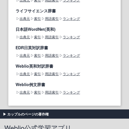
ライフサイエンス辞書
出典元
索引
用語索引
ランキング
日本語WordNet(英和)
出典元
索引
用語索引
ランキング
EDR日英対訳辞書
出典元
索引
用語索引
ランキング
Weblio英和対訳辞書
出典元
索引
用語索引
ランキング
Weblio例文辞書
出典元
索引
用語索引
ランキング
カップルのページの著作権
Weblio公式学習アプリ