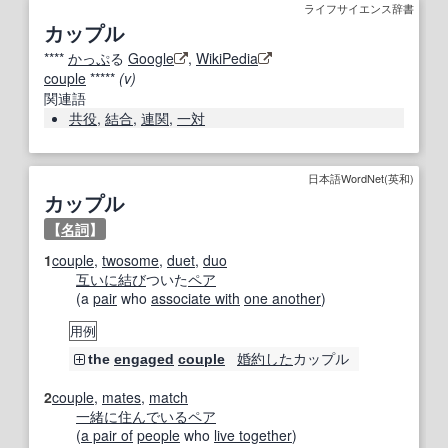
ライフサイエンス辞書
カップル
****
かっぷ
る
Google
,
WikiPedia
couple
*****
(v)
関連語
共役
,
結合
,
連関
,
一対
日本語WordNet(英和)
カップル
【
名詞
】
1
couple
,
twosome
,
duet
,
duo
互いに
結び
ついた
ペア
(a
pair
who
associate with
one another
)
用例
婚約した
カップル
the
engaged
couple
2
couple
,
mates
,
match
一緒に
住んでいる
ペア
(
a pair of
people
who
live together
)