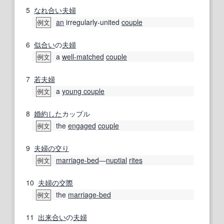
5
なれ合い
夫婦
an
irregularly-united
couple
例文
6
似合い
の
夫婦
a
well-matched
couple
例文
7
若夫婦
a
young couple
例文
8
婚約した
カップル
the
engaged
couple
例文
9
夫婦の
交り
marriage-bed
―
nuptial
rites
例文
10
夫婦の
交際
the
marriage-bed
例文
11
出来合い
の
夫婦