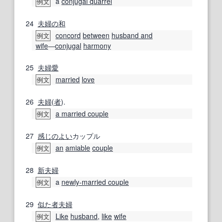
a
conjugal quarrel
例文
24
夫婦の
和
concord
between
husband and
例文
wife
―
conjugal
harmony
25
夫婦愛
married
love
例文
26
夫婦
(
者
).
a married couple
例文
27
感じのよい
カップル
an
amiable
couple
例文
28
新夫婦
a
newly-married couple
例文
29
似た者夫婦
Like
husband
,
like
wife
例文