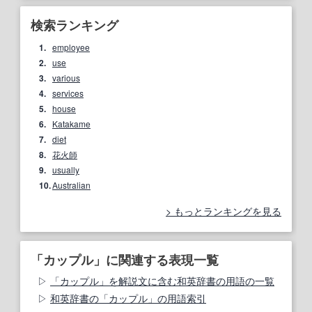
検索ランキング
1.
employee
2.
use
3.
various
4.
services
5.
house
6.
Katakame
7.
diet
8.
花火師
9.
usually
10.
Australian
もっとランキングを見る
「カップル」に関連する表現一覧
「カップル」を解説文に含む和英辞書の用語の一覧
和英辞書の「カップル」の用語索引