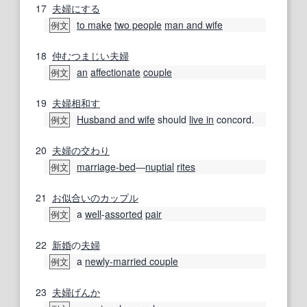
17
夫婦
にする
to make
two people
man and wife
例文
18
仲
むつまじい
夫婦
an
affectionate
couple
例文
19
夫婦
相和す
Husband and wife
should
live in
concord.
例文
20
夫婦の
交わり
marriage-bed
―
nuptial
rites
例文
21
お似合いのカップル
a
well
‐
assorted
pair
例文
22
新婚
の
夫婦
a
newly-married couple
例文
23
夫婦げんか