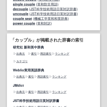
single couple
(英和防災用語)
decouple
(JST科学技術用語日英対訳辞書)
uncouple
(JST科学技術用語日英対訳辞書)
couple seat
(機械工学英和和英辞典)
power couple
(英和対訳)
「カップル」が掲載された辞書の索引
研究社 新和英中辞典
出典元
索引
用語索引
ランキング
カテゴリ
Weblio実用英語辞典
出典元
索引
用語索引
ランキング
JMdict
出典元
索引
用語索引
ランキング
JST科学技術用語日英対訳辞書
出典元
索引
用語索引
ランキング