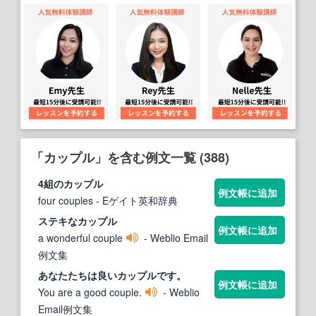
「カップル」を含む例文一覧 (388)
4組の
カップル
例文帳に追加
four couples
- Eゲイト英和辞典
ステキな
カップル
例文帳に追加
a wonderful couple
- Weblio Email
例文集
あなたたちは良い
カップル
です。
例文帳に追加
You are a good couple.
- Weblio
Email例文集