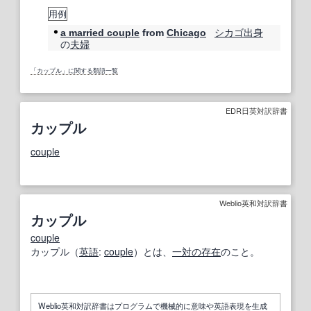
用例
シカゴ
出身
a married couple
from
Chicago
の
夫婦
「カップル」に関する類語一覧
EDR日英対訳辞書
カップル
couple
Weblio英和対訳辞書
カップル
couple
カップル（
英語
:
couple
）とは、
一対の
存在
のこと。
Weblio英和対訳辞書はプログラムで機械的に意味や英語表現を生成