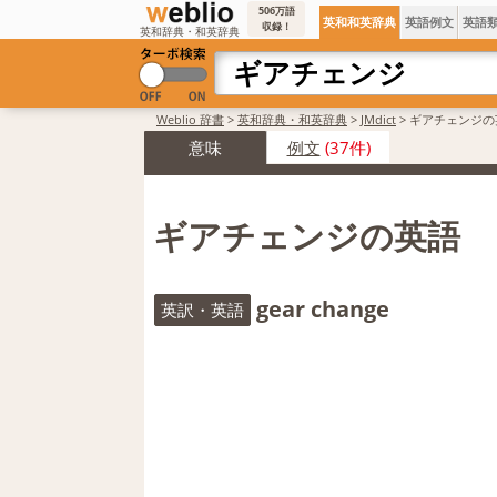
506万語
英和和英辞典
英語例文
英語
収録！
英和辞典・和英辞典
Weblio 辞書
>
英和辞典・和英辞典
>
JMdict
>
ギアチェンジの
意味
例文
(37件)
ギアチェンジの英語
gear change
英訳・英語