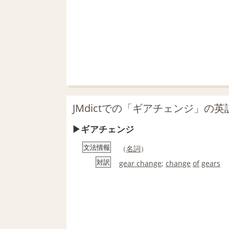
JMdictでの「ギアチェンジ」の英
ギアチェンジ
文法情報
（
名詞
）
対訳
gear change
;
change
of
gears