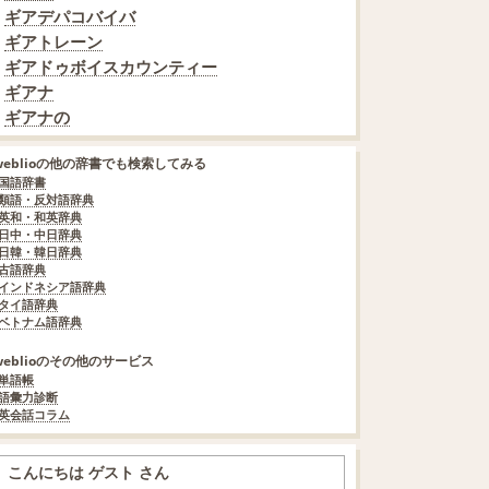
ギアデパコバイバ
ギアトレーン
ギアドゥボイスカウンティー
ギアナ
ギアナの
weblioの他の辞書でも検索してみる
国語辞書
類語・反対語辞典
英和・和英辞典
日中・中日辞典
日韓・韓日辞典
古語辞典
インドネシア語辞典
タイ語辞典
ベトナム語辞典
weblioのその他のサービス
単語帳
語彙力診断
英会話コラム
こんにちは ゲスト さん