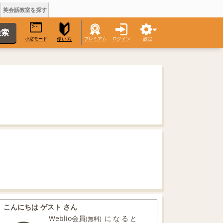
英会話教室を探す
小窓モード
プレミアム
ログイン
設定
使い方
こんにちは ゲスト さん
Weblio会員
になると
(無料)