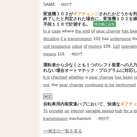
SAME
- 特許庁
変速機１０２が
ギアチェンジ
されたかどうかを
終了したと判定された場合に、変速機１０２を
手段１１６で計測する。
例文帳に追加
In a
case
where
the end
of
gear change
has bee
deciding
if a
transmission
102 has
undergone
th
coil resistance
value
of
motors
109,
110
operati
means
116.
- 特許庁
運転者から少なくとも１つのシフト装置への入
れない場合オートマチック・プログラムに対応
It is
checked
whether
a
gear change
has been
r
not
, the
gear change
continues
to be
performed
例文
自転車用内装変速ハブにおいて、快適な
ギアチ
To
provide
an
interior
variable speed
hub
for a
b
transmission
mechanism.
- 特許庁
>>例文の一覧を見る