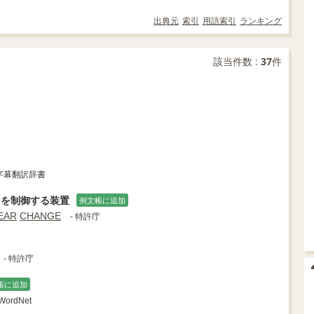
出典元
索引
用語索引
ランキング
該当件数 :
37
件
字幕翻訳辞書
ジ
を制御する装置
例文帳に追加
EAR
CHANGE
- 特許庁
- 特許庁
帳に追加
ordNet