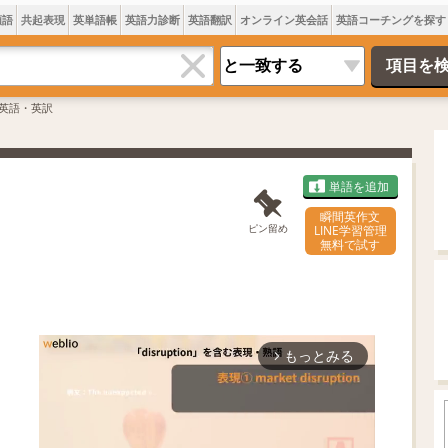
類語
共起表現
英単語帳
英語力診断
英語翻訳
オンライン英会話
英語コーチングを探す
英語・英訳
単語を追加
瞬間英作文
ピン留め
LINE学習管理
無料で試す
もっとみる
arrow_forward_ios