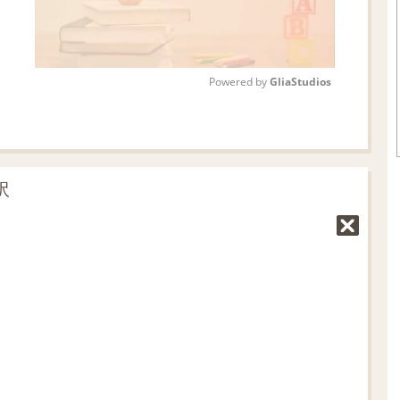
Powered by 
GliaStudios
M
u
t
訳
e