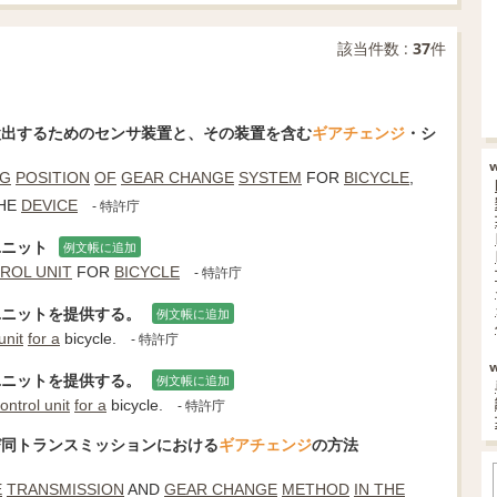
該当件数 :
37
件
検出するためのセンサ装置と、その装置を含む
ギアチェンジ
・シ
NG
POSITION
OF
GEAR CHANGE
SYSTEM
FOR
BICYCLE
,
HE
DEVICE
- 特許庁
ユニット
例文帳に追加
ROL UNIT
FOR
BICYCLE
- 特許庁
ユニットを提供する。
例文帳に追加
unit
for a
bicycle.
- 特許庁
ユニットを提供する。
例文帳に追加
ontrol unit
for a
bicycle.
- 特許庁
び同トランスミッションにおける
ギアチェンジ
の方法
E
TRANSMISSION
AND
GEAR CHANGE
METHOD
IN THE