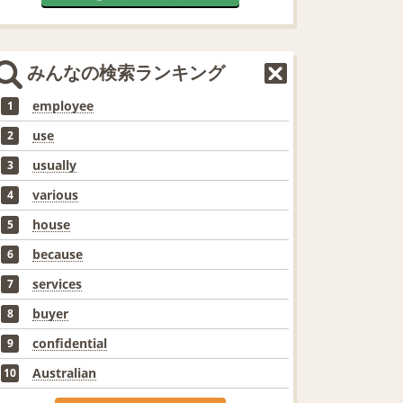
みんなの検索ランキング
employee
1
use
2
usually
3
various
4
house
5
because
6
services
7
buyer
8
confidential
9
Australian
10