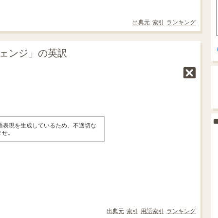
出典元
索引
ランキング
チェンジ」の英訳
英語表現を生成しているため、不適切な
ませ。
出典元
索引
用語索引
ランキング