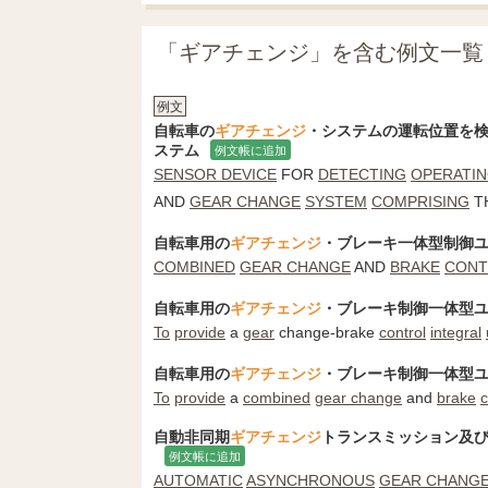
「ギアチェンジ」を含む例文一覧
例文
自転車の
ギアチェンジ
・システムの運転位置を
ステム
例文帳に追加
SENSOR DEVICE
FOR
DETECTING
OPERATI
AND
GEAR CHANGE
SYSTEM
COMPRISING
T
自転車用の
ギアチェンジ
・ブレーキ一体型制御
COMBINED
GEAR CHANGE
AND
BRAKE
CONT
自転車用の
ギアチェンジ
・ブレーキ制御一体型
To
provide
a
gear
change-brake
control
integral
自転車用の
ギアチェンジ
・ブレーキ制御一体型
To
provide
a
combined
gear change
and
brake
c
自動非同期
ギアチェンジ
トランスミッション及
例文帳に追加
AUTOMATIC
ASYNCHRONOUS
GEAR CHANG