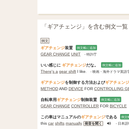
「ギアチェンジ」を含む例文一覧
例文
ギアチェンジ
装置
例文帳に追加
GEAR CHANGE
UNIT
- 特許庁
いい感じに
ギアチェンジ
だな。
例文帳に追加
There
'
s a
gear shift
I like.
- 映画・海外ドラマ英語
ギアチェンジ
を制御する方法および
ギアチェン
METHOD
AND
DEVICE
FOR
CONTROLLING G
自転車用
ギアチェンジ
制御装置
例文帳に追加
GEAR CHANGE
CONTROLLER
FOR
BICYCLE
この車はマニュアルの
ギアチェンジ
である
例文
this
car
shifts
manually
発音を聞く
- 日本語W