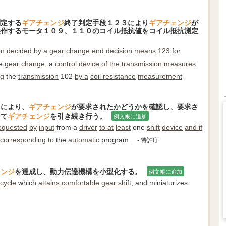
判定する
ギアチェンジ
終了判定手段１２３により
ギアチェンジ
が
操作するモータ１０９、１１０のコイル抵抗値をコイル抵抗測定
n decided
by a
gear change
end
decision
means
123
for
e
gear change
, a
control device
of the
transmission
measures
ng
the
transmission
102
by a
coil resistance
measurement
力により、
ギアチェンジ
が要求されたかどうかを確認し、要求さ
して
ギアチェンジ
を引き続き行う。
例文帳に追加
equested
by
input
from a
driver
to at
least
one
shift
device
and if
corresponding to
the
automatic
program.
- 特許庁
ェンジ
を達成し、動力伝達機構を小型化する。
例文帳に追加
icycle
which
attains
comfortable
gear shift
, and miniaturizes