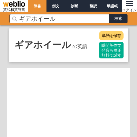
辞書
例文
診断
翻訳
単語帳
英和和英辞書
ログイン
単語
保存
を
ギアホイール
の英語
瞬間英作文
発音も矯正
無料で試す