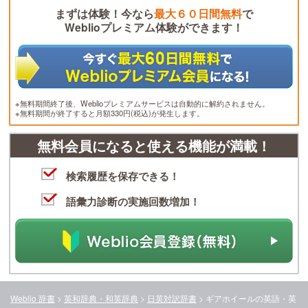
まずは体験！今なら
最大６０日間無料
で
Weblioプレミアム体験ができます！
※無料期間終了後、Weblioプレミアムサービスは自動的に解約されません。
※無料期間が終了すると月額330円(税込)が発生します。
無料会員になると使える機能が満載！
検索履歴を保存できる！
語彙力診断の実施回数増加！
Weblio 辞書
>
英和辞典・和英辞典
>
日英対訳辞書
>
ギアホイール
の英語・英