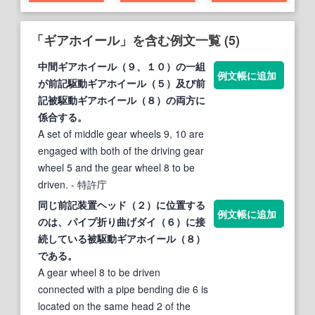
「ギアホイール」を含む例文一覧 (5)
中間
ギアホイール
（９、１０）の一組
例文帳に追加
が前記駆動
ギアホイール
（５）及び前
記被駆動
ギアホイール
（８）の両方に
係合する。
A set of middle gear wheels 9, 10 are
engaged with both of the driving gear
wheel 5 and the gear wheel 8 to be
driven.
- 特許庁
同じ前記装置ヘッド（２）に位置する
例文帳に追加
のは、パイプ折り曲げダイ（６）に接
続している被駆動
ギアホイール
（８）
である。
A gear wheel 8 to be driven
connected with a pipe bending die 6 is
located on the same head 2 of the