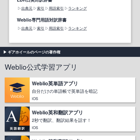
出典元
索引
用語索引
ランキング
Weblio専門用語対訳辞書
出典元
索引
用語索引
ランキング
ギアホイールのページの著作権
Weblio公式学習アプリ
Weblio英単語アプリ
自分だけの単語帳で英単語を暗記
iOS
Weblio英和翻訳アプリ
2秒で翻訳、翻訳結果を話す！
iOS