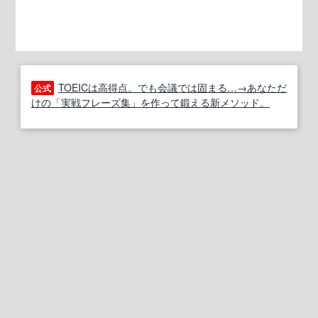
TOEICは高得点。でも会議では固まる…→あなただ
公式
けの「実戦フレーズ集」を作って鍛える新メソッド。