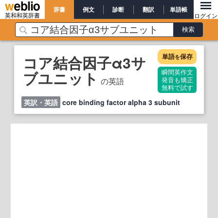
辞書
例文
診断
翻訳
単語帳
英和和英辞書
ログイン
単語
保存
コア結合因子α3サ
を
ブユニット
瞬間英作文
の英語
発音も矯正
無料で試す
英訳・英語
core binding factor alpha 3 subunit