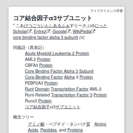
ライフサイエンス辞書
コア結合因子α3サブユニット
*
こあ
けつごう
いんし
あるふぁ
すりーさぶゆ
にっと
Scholar
,
Entrez
,
Google
,
WikiPedia
core binding factor alpha 3 subunit
(n)
同義語（異表記）
Acute Myeloid Leukemia 2 Protein
AML2
Protein
CBFA3
Protein
Core Binding Factor Alpha 3 Subunit
Core-Binding Factor
Alpha
3
Protein
PEBP2A3
Protein
Runt
Domain
Transcription Factor
AML-2
Runt-Related
Transcription Factor 3
Protein
Runx3
Protein
コア結合因子
α3
サブユニット
概念ツリー
アミノ酸
・ペプチド・タンパク
質
Amino
Acids
,
Peptides
, and
Proteins