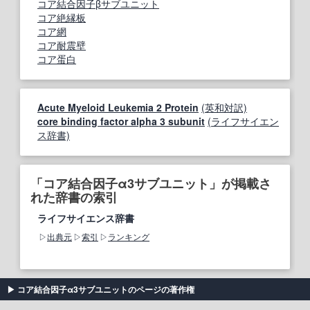
コア結合因子βサブユニット
コア絶縁板
コア網
コア耐震壁
コア蛋白
Acute Myeloid Leukemia 2 Protein
(英和対訳)
core binding factor alpha 3 subunit
(ライフサイエン
ス辞書)
「コア結合因子α3サブユニット」が掲載さ
れた辞書の索引
ライフサイエンス辞書
出典元
索引
ランキング
コア結合因子α3サブユニットのページの著作権