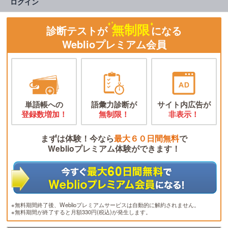
ログイン
無制限
診断テストが
になる
Weblioプレミアム会員
単語帳への
語彙力診断が
サイト内広告が
登録数増加！
無制限！
非表示！
まずは体験！今なら
最大６０日間無料
で
Weblioプレミアム体験ができます！
※無料期間終了後、Weblioプレミアムサービスは自動的に解約されません。
※無料期間が終了すると月額330円(税込)が発生します。