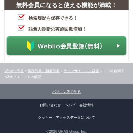
無料会員になると使える機能が満載！
検索履歴を保存できる！
語彙力診断の実施回数増加！
Weblio 辞書
>
英和辞典・和英辞典
>
ライフサイエンス辞書
>
コア結合因子
α3サブユニット
の解説
パソコン版で見る
お問い合わせ
ヘルプ
会社情報
クッキー・アクセスデータについて
©2026 GRAS Group, Inc.