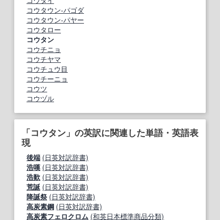
コウタイ
コウタウン‐パゴダ
コウタウン‐パヤー
コウタロー
コウタン
コウチニョ
コウチヤマ
コウチュウ目
コウチーニョ
コウツ
コウヅル
「コウタン」の英訳に関連した単語・英語表
現
後端
(日英対訳辞書)
浩嘆
(日英対訳辞書)
浩歎
(日英対訳辞書)
荒誕
(日英対訳辞書)
降誕祭
(日英対訳辞書)
高炭素鋼
(日英対訳辞書)
高炭素フェロクロム
(和英日本標準商品分類)