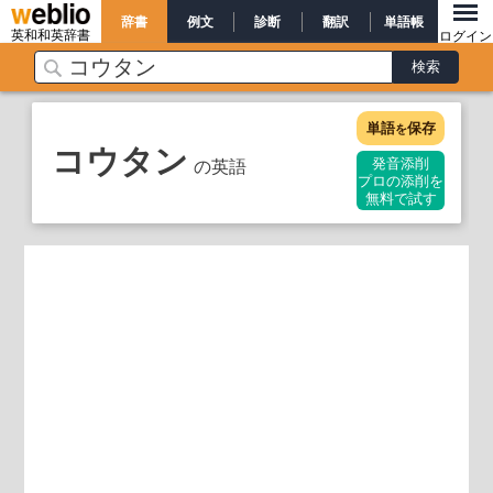
辞書
例文
診断
翻訳
単語帳
英和和英辞書
ログイン
単語
保存
を
コウタン
の英語
発音添削
プロの添削を
無料で試す