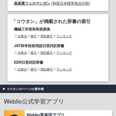
高炭素フェロマンガン
(和英日本標準商品分類)
「コウタン」が掲載された辞書の索引
機械工学英和和英辞典
出典元
索引
用語索引
ランキング
JST科学技術用語日英対訳辞書
出典元
索引
用語索引
ランキング
EDR日英対訳辞書
出典元
索引
用語索引
ランキング
コウタンのページの著作権
Weblio公式学習アプリ
Weblio英単語アプリ