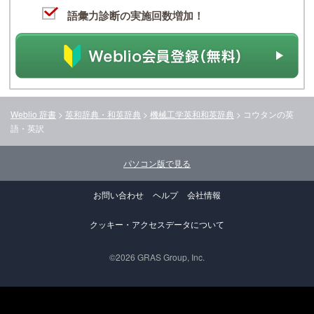
語彙力診断の実施回数増加！
Weblio 辞書
>
英和辞典・和英辞典
>
機械工学英和和英辞典
>
コウタン
の英
語・英訳
パソコン版で見る
お問い合わせ
ヘルプ
会社情報
クッキー・アクセスデータについて
©2026 GRAS Group, Inc.