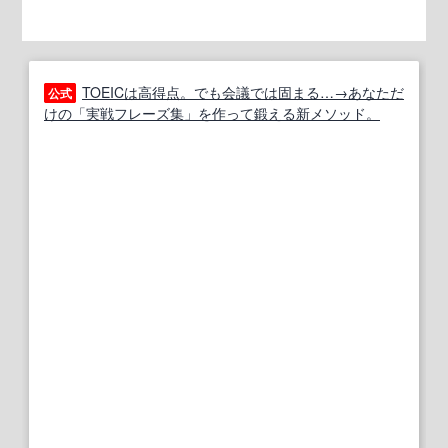
TOEICは高得点。でも会議では固まる…→あなただ
公式
けの「実戦フレーズ集」を作って鍛える新メソッド。