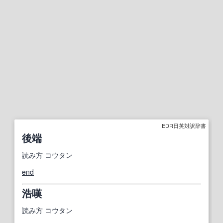
EDR日英対訳辞書
後端
読み方
コウタン
end
浩嘆
読み方
コウタン