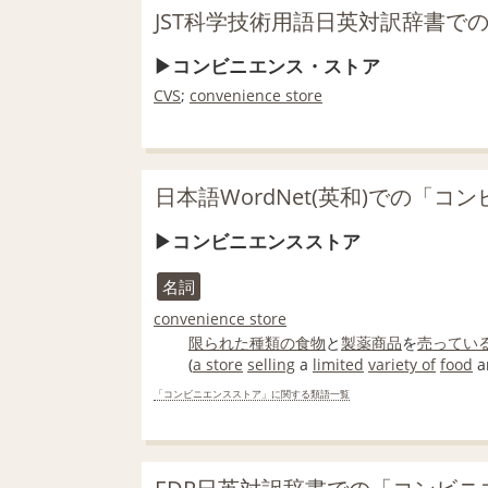
JST科学技術用語日英対訳辞書で
コンビニエンス・ストア
CVS
;
convenience store
日本語WordNet(英和)での「
コンビニエンスストア
名詞
convenience store
限られた
種類の
食物
と
製薬
商品
を
売ってい
(
a store
selling
a
limited
variety of
food
a
「コンビニエンスストア」に関する類語一覧