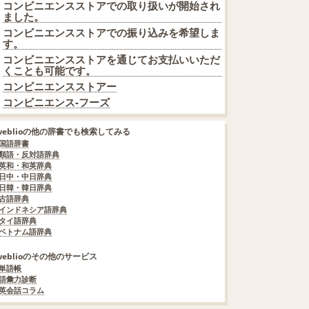
コンビニエンスストアでの取り扱いが開始され
ました。
コンビニエンスストアでの振り込みを希望しま
す。
コンビニエンスストアを通じてお支払いいただ
くことも可能です。
コンビニエンスストアー
コンビニエンス‐フーズ
weblioの他の辞書でも検索してみる
国語辞書
類語・反対語辞典
英和・和英辞典
日中・中日辞典
日韓・韓日辞典
古語辞典
インドネシア語辞典
タイ語辞典
ベトナム語辞典
weblioのその他のサービス
単語帳
語彙力診断
英会話コラム