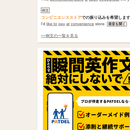
例文
コンビニエンスストア
での振り込みを希望しま
I'd
like to
pay
at
convenience
store.
発音を聞く
>>例文の一覧を見る