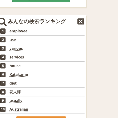
みんなの検索ランキング
employee
1
use
2
various
3
services
4
house
5
Katakame
6
diet
7
花火師
8
usually
9
Australian
10