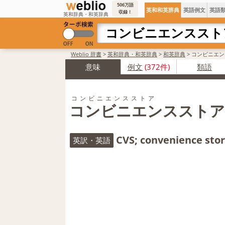
506万語
英和和英辞典
英語例文
英語
収録！
英和辞典・和英辞典
Weblio 辞書
>
英和辞典・和英辞典
>
和英辞典
>
コンビニエン
意味
例文
(372件)
類語
コンビニエンスストア
コンビニエンスストア
CVS; convenience sto
英訳・英語