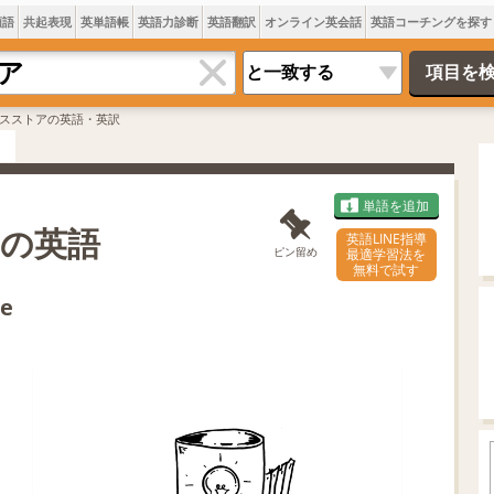
類語
共起表現
英単語帳
英語力診断
英語翻訳
オンライン英会話
英語コーチングを探す
スストアの英語・英訳
単語を追加
の英語
英語LINE指導
ピン留め
最適学習法を
無料で試す
re