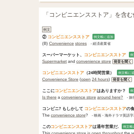
「コンビニエンスストア」を含む
例文
②
コンビニエンスストア
例文帳に追加
(B)
Convenience
stores
- 経済産業省
スーパーマーケット、
コンビニエンスストア
例
Supermarket
and
convenience store
発音を聞く
コンビニエンスストア
（24時間営業）
例文帳に
Convenience Store
(
open
24 hours
)
発音を聞く
ここに
コンビニエンスストア
はありますか？
例
Is there
a
convenience store
around here?
- 
コンビニ? もしかして
コンビニエンスストア
の食
The
convenience store
?
- 映画・海外ドラマ英語
この
コンビニエンスストア
は通年営業だ.
例文帳
This
convenience store
is
open
throughout
the y