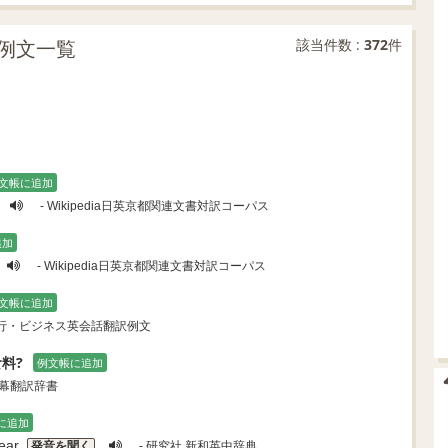
例文一覧
該当件数 :
372
件
文帳に追加
- Wikipedia日英京都関連文書対訳コーパス
追加
- Wikipedia日英京都関連文書対訳コーパス
文帳に追加
旅行・ビジネス英会話翻訳例文
料?
例文帳に追加
字幕翻訳辞書
に追加
ear.
発音を聞く
- 研究社 新和英中辞典