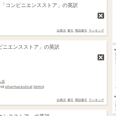
の「コンビニエンスストア」の英訳
出典元
索引
用語索引
ランキング
コンビニエンスストア」の英訳
る
店
nd
pharmaceutical
items
)
出典元
索引
用語索引
ランキング