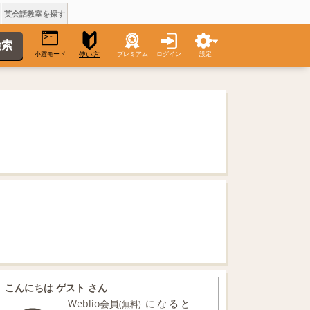
英会話教室を探す
小窓モード
プレミアム
ログイン
設定
使い方
こんにちは ゲスト さん
Weblio会員
になると
(無料)