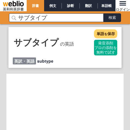
辞書
例文
診断
翻訳
単語帳
英和和英辞書
ログイン
単語
保存
を
サブタイプ
の英語
発音添削
プロの添削を
無料で試す
英訳・英語
subtype