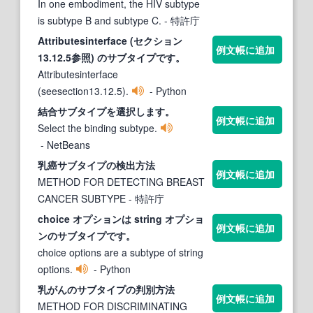
In one embodiment, the HIV subtype
is subtype B and subtype C.
- 特許庁
Attributesinterface (セクション
例文帳に追加
13.12.5参照) の
サブタイプ
です。
Attributesinterface
(seesection13.12.5).
- Python
結合
サブタイプ
を選択します。
例文帳に追加
Select the binding subtype.
- NetBeans
乳癌
サブタイプ
の検出方法
例文帳に追加
METHOD FOR DETECTING BREAST
CANCER SUBTYPE
- 特許庁
choice オプションは string オプショ
例文帳に追加
ンの
サブタイプ
です。
choice options are a subtype of string
options.
- Python
乳がんの
サブタイプ
の判別方法
例文帳に追加
METHOD FOR DISCRIMINATING