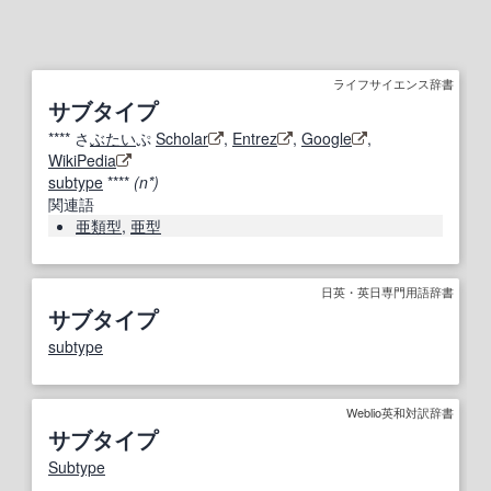
ライフサイエンス辞書
サブタイプ
****
さ
ぶたい
ぷ
Scholar
,
Entrez
,
Google
,
WikiPedia
subtype
****
(n*)
関連語
亜類型
,
亜型
日英・英日専門用語辞書
サブタイプ
subtype
Weblio英和対訳辞書
サブタイプ
Subtype