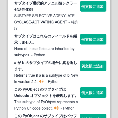
サブタイプ
選択的アデニル酸シクラー
例文帳に追加
ゼ活性化剤
SUBTYPE SELECTIVE ADENYLATE
CYCLASE-ACTIVATING AGENT
- 特許
庁
サブタイプ
はこれらのフィールドを継
例文帳に追加
承しません。
None of these fields are inherited by
subtypes.
- Python
a が b の
サブタイプ
の場合に真を返し
例文帳に追加
ます。
Returns true if a is a subtype of b.New
in version 2.2.
- Python
この PyObject の
サブタイプ
は
例文帳に追加
Unicode オブジェクトを表現します。
This subtype of PyObject represents a
Python Unicode object.
- Python
この PyObject の
サブタイプ
はバッフ