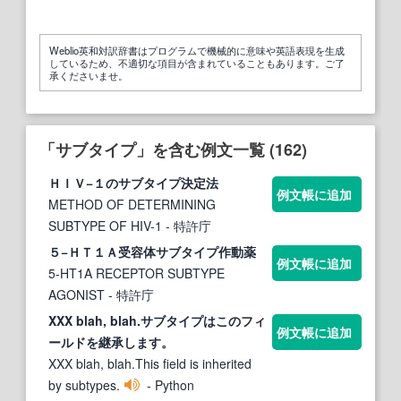
Weblio英和対訳辞書はプログラムで機械的に意味や英語表現を生成
しているため、不適切な項目が含まれていることもあります。ご了
承くださいませ。
「サブタイプ」を含む例文一覧 (162)
ＨＩＶ−１の
サブタイプ
決定法
例文帳に追加
METHOD OF DETERMINING
SUBTYPE OF HIV-1
- 特許庁
５−ＨＴ１Ａ受容体
サブタイプ
作動薬
例文帳に追加
5-HT1A RECEPTOR SUBTYPE
AGONIST
- 特許庁
XXX blah, blah.
サブタイプ
はこのフィ
例文帳に追加
ールドを継承します。
XXX blah, blah.This field is inherited
by subtypes.
- Python