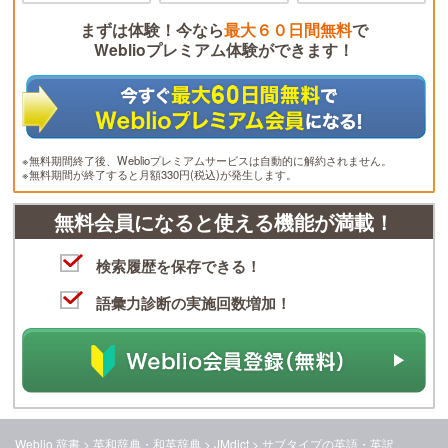
まずは体験！今なら
最大６０日間無料
で
Weblioプレミアム体験ができます！
※無料期間終了後、Weblioプレミアムサービスは自動的に解約されません。
※無料期間が終了すると月額330円(税込)が発生します。
無料会員になると使える機能が満載！
検索履歴を保存できる！
語彙力診断の実施回数増加！
Weblio 辞書
>
英和辞典・和英辞典
>
JMdict
>
サブタイプ
の英語・英訳