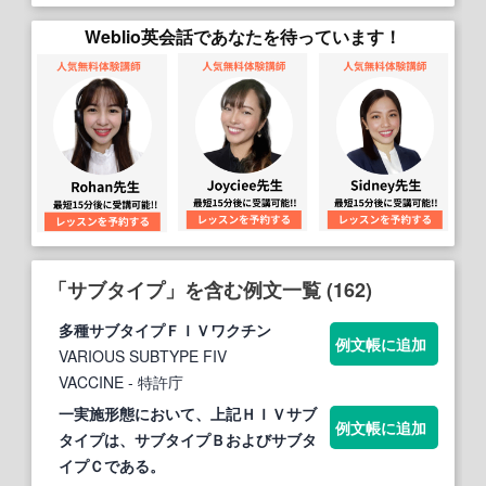
Weblio英会話であなたを待っています！
「サブタイプ」を含む例文一覧 (162)
多種
サブタイプ
ＦＩＶワクチン
例文帳に追加
VARIOUS SUBTYPE FIV
VACCINE
- 特許庁
一実施形態において、上記ＨＩＶ
サブ
例文帳に追加
タイプ
は、
サブタイプ
Ｂおよび
サブタ
イプ
Ｃである。