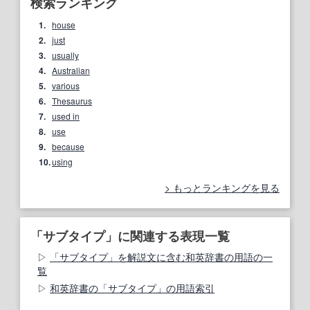
検索ランキング
1.
house
2.
just
3.
usually
4.
Australian
5.
various
6.
Thesaurus
7.
used in
8.
use
9.
because
10.
using
もっとランキングを見る
「サブタイプ」に関連する表現一覧
「サブタイプ」を解説文に含む和英辞書の用語の一
覧
和英辞書の「サブタイプ」の用語索引