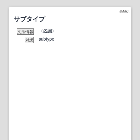
JMdict
サブタイプ
（
名詞
）
文法情報
subtype
対訳