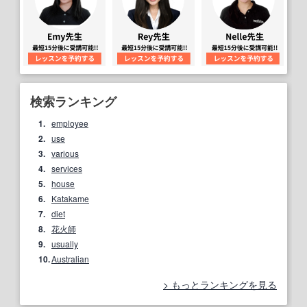
検索ランキング
1.
employee
2.
use
3.
various
4.
services
5.
house
6.
Katakame
7.
diet
8.
花火師
9.
usually
10.
Australian
もっとランキングを見る