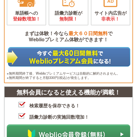
単語帳への
語彙力診断が
サイト内広告が
登録数増加！
無制限！
非表示！
まずは体験！今なら
最大６０日間無料
で
Weblioプレミアム体験ができます！
※無料期間終了後、Weblioプレミアムサービスは自動的に解約されません。
※無料期間が終了すると月額330円(税込)が発生します。
無料会員になると使える機能が満載！
検索履歴を保存できる！
語彙力診断の実施回数増加！