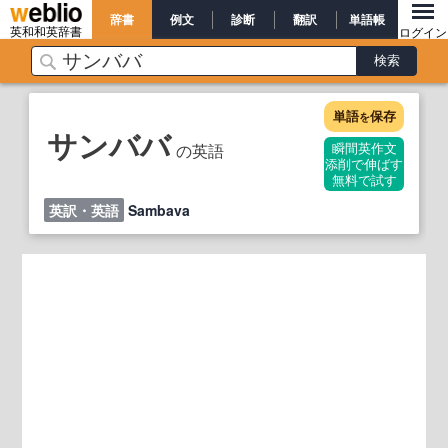
辞書
例文
診断
翻訳
単語帳
英和和英辞書
ログイン
単語
保存
を
サンババ
の英語
瞬間英作文
添削で伸ばす
無料で試す
英訳・英語
Sambava