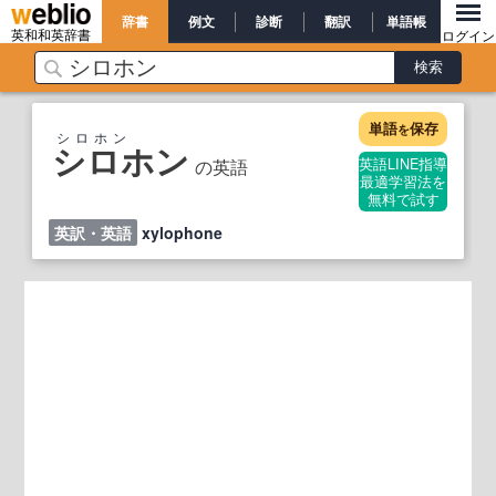
辞書
例文
診断
翻訳
単語帳
英和和英辞書
ログイン
単語
保存
を
シロホン
シロホン
の英語
英語LINE指導
最適学習法を
無料で試す
英訳・英語
xylophone