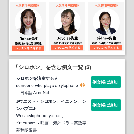
「シロホン」を含む例文一覧 (2)
シロホン
を演奏する人
例文帳に追加
someone who plays a xylophone
- 日本語WordNet
♪ウエスト・
シロホン
、イエメン、ジ
例文帳に追加
ンバブエ♪
West xylophone, yemen,
zimbabwe.
- 映画・海外ドラマ英語字
幕翻訳辞書