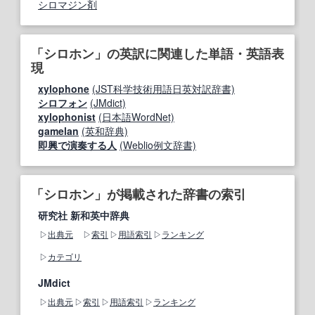
シロマジン剤
「シロホン」の英訳に関連した単語・英語表
現
xylophone
(JST科学技術用語日英対訳辞書)
シロフォン
(JMdict)
xylophonist
(日本語WordNet)
gamelan
(英和辞典)
即興で演奏する人
(Weblio例文辞書)
「シロホン」が掲載された辞書の索引
研究社 新和英中辞典
出典元
索引
用語索引
ランキング
カテゴリ
JMdict
出典元
索引
用語索引
ランキング