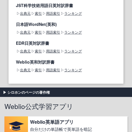
JST科学技術用語日英対訳辞書
出典元
索引
用語索引
ランキング
日本語WordNet(英和)
出典元
索引
用語索引
ランキング
EDR日英対訳辞書
出典元
索引
用語索引
ランキング
Weblio英和対訳辞書
出典元
索引
用語索引
ランキング
シロホンのページの著作権
Weblio公式学習アプリ
Weblio英単語アプリ
自分だけの単語帳で英単語を暗記