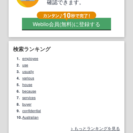
確認できます。
Weblio会員
(無料)
に登録する
検索ランキング
1.
employee
2.
use
3.
usually
4.
various
5.
house
6.
because
7.
services
8.
buyer
9.
confidential
10.
Australian
もっとランキングを見る