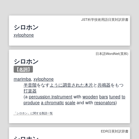
JST科学技術用語日英対訳辞書
シロホン
xylophone
日本語WordNet(英和)
シロホン
【
名詞
】
marimba
,
xylophone
半音階
をなす
ように
調音
された
木片
と
共鳴器
をもつ
打楽器
(a
percussion instrument
with
wooden
bars
tuned
to
produce
a chromatic
scale
and with
resonators
)
「シロホン」に関する類語一覧
EDR日英対訳辞書
シロホン