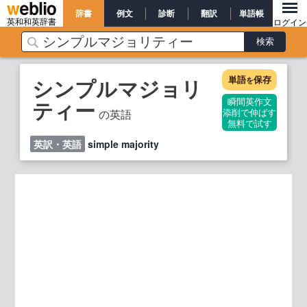
辞書
例文
診断
翻訳
単語帳
英和和英辞書
ログイン
単語
保存
シンプルマジョリ
を
ティー
瞬間英作文
の英語
添削で伸ばす
無料で試す
英訳・英語
simple majority