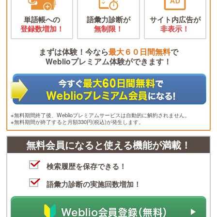
単語帳への
語彙力診断が
サイト内広告が
登録数増加！
無制限！
非表示！
まずは体験！今なら
最大６０日間無料
で
Weblioプレミアム体験ができます！
※無料期間終了後、Weblioプレミアムサービスは自動的に解約されません。
※無料期間が終了すると月額330円(税込)が発生します。
無料会員になると使える機能が満載！
検索履歴を保存できる！
語彙力診断の実施回数増加！