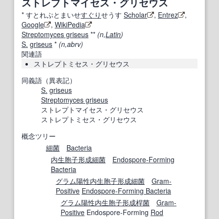
ストレプトマイセス・グリセウス
*
すとれぷとまいせ
すぐり
せうす
Scholar
,
Entrez
,
Google
,
WikiPedia
Streptomyces griseus
**
(n,
Latin
)
S.
griseus
*
(n,abrv)
関連語
ストレプトミセス・グリセウス
同義語（異表記）
S.
griseus
Streptomyces griseus
ストレプトマイセス・グリセウス
ストレプトミセス・グリセウス
概念ツリー
細菌
Bacteria
内生胞子
形成
細菌
Endospore-Forming
Bacteria
グラム陽性
内生胞子
形成
細菌
Gram-
Positive
Endospore-Forming Bacteria
グラム陽性
内生胞子
形成
桿菌
Gram-
Positive
Endospore-Forming
Rod