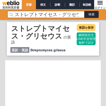
辞書
例文
診断
翻訳
単語帳
英和和英辞書
ログイン
ストレプトマイセ
単語
保存
を
ス・グリセウス
瞬間英作文
の英
LINE学習管理
語
無料で試す
英訳・英語
Streptomyces griseus