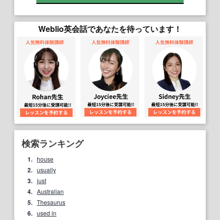
Weblio英会話であなたを待っています！
検索ランキング
1.
house
2.
usually
3.
just
4.
Australian
5.
Thesaurus
6.
used in