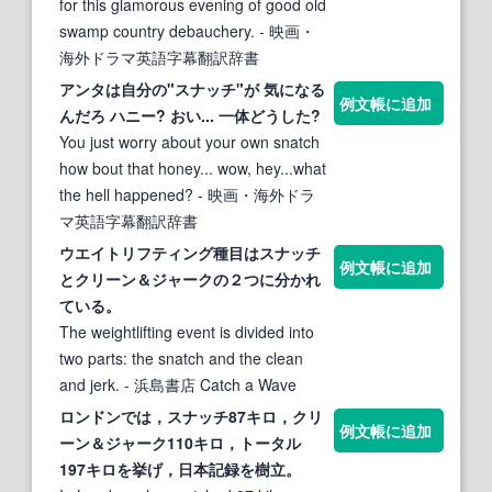
for this glamorous evening of good old
swamp country debauchery.
- 映画・
海外ドラマ英語字幕翻訳辞書
アンタは自分の"
スナッチ
"が 気になる
例文帳に追加
んだろ ハニー? おい... 一体どうした?
You just worry about your own snatch
how bout that honey... wow, hey...what
the hell happened?
- 映画・海外ドラ
マ英語字幕翻訳辞書
ウエイトリフティング種目は
スナッチ
例文帳に追加
とクリーン＆ジャークの２つに分かれ
ている。
The weightlifting event is divided into
two parts: the snatch and the clean
and jerk.
- 浜島書店 Catch a Wave
ロンドンでは，
スナッチ
87キロ，クリ
例文帳に追加
ーン＆ジャーク110キロ，トータル
197キロを挙げ，日本記録を樹立。