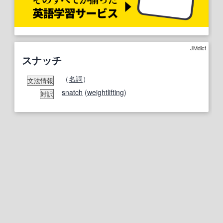
JMdict
スナッチ
（
名詞
）
文法情報
snatch
(
weightlifting
)
対訳