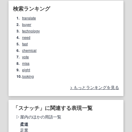
検索ランキング
1.
translate
2.
buyer
3.
technology
4.
need
5.
fast
6.
chemical
7.
vote
8.
miss
9.
eight
10.
looking
もっとランキングを見る
「スナッチ」に関連する表現一覧
屋内のほかの用語一覧
柔道
足業