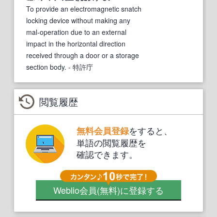
To provide an electromagnetic snatch
locking device without making any
mal-operation due to an external
impact in the horizontal direction
received through a door or a storage
section body.
- 特許庁
閲覧履歴
をすると、
無料会員登録
単語の閲覧履歴を
確認できます。
Weblio会員
(無料)
に登録する