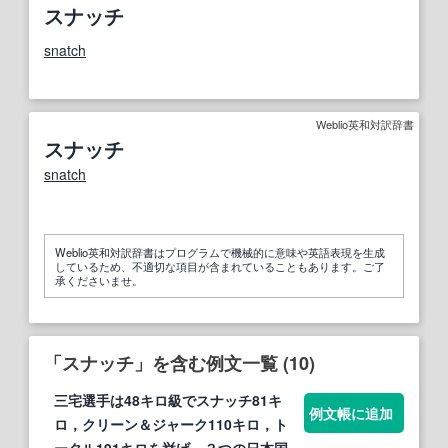
スナッチ
snatch
Weblio英和対訳辞書
スナッチ
snatch
Weblio英和対訳辞書はプログラムで機械的に意味や英語表現を生成
しているため、不適切な項目が含まれていることもあります。ご了
承くださいませ。
「スナッチ」を含む例文一覧 (10)
三宅選手は48キロ級で
スナッチ
81キ
例文帳に追加
ロ，クリーン＆ジャーク110キロ，ト
ータル191キロを挙げ，３つの日本国