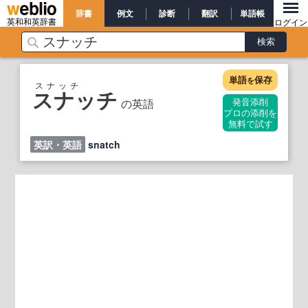
辞書
例文
診断
翻訳
単語帳
英和和英辞書
ログイン
単語
保存
を
スナッチ
スナッチ
の英語
発音添削
プロの添削を
無料で試す
英訳・英語
snatch