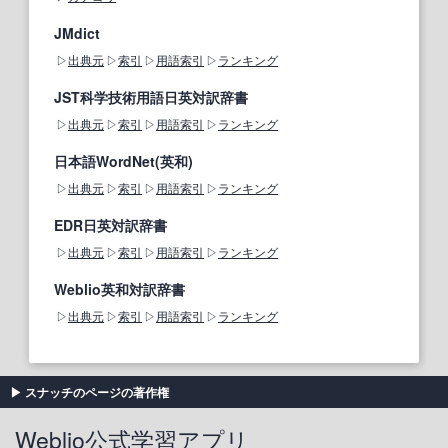
JMdict
出典元
索引
用語索引
ランキング
JST科学技術用語日英対訳辞書
出典元
索引
用語索引
ランキング
日本語WordNet(英和)
出典元
索引
用語索引
ランキング
EDR日英対訳辞書
出典元
索引
用語索引
ランキング
Weblio英和対訳辞書
出典元
索引
用語索引
ランキング
スナッチのページの著作権
Weblio公式学習アプリ