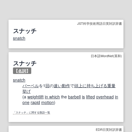
JST科学技術用語日英対訳辞書
スナッチ
snatch
日本語WordNet(英和)
スナッチ
【
名詞
】
snatch
バーベル
を1
回
の
速い
動作
で
頭上に
持ち上げる
重量
挙げ
(a
weightlift
in which
the
barbell
is
lifted
overhead
in
one
rapid
motion
)
「スナッチ」に関する類語一覧
EDR日英対訳辞書