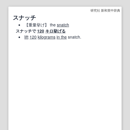
研究社 新和英中辞典
スナッチ
【
重量挙げ
】
the
snatch
スナッチで
120
キロ
挙げる
lift
120
kilograms
in the
snatch.