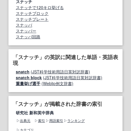
スナッチ
スナッチで120キロ挙げる
スナッチブロック
スナッチプレート
スナッバ
スナッバー
スナッバ回路
「スナッチ」の英訳に関連した単語・英語表
現
snatch
(JST科学技術用語日英対訳辞書)
snatch block
(JST科学技術用語日英対訳辞書)
重量挙げ選手
(Weblio例文辞書)
「スナッチ」が掲載された辞書の索引
研究社 新和英中辞典
出典元
索引
用語索引
ランキング
カテゴリ