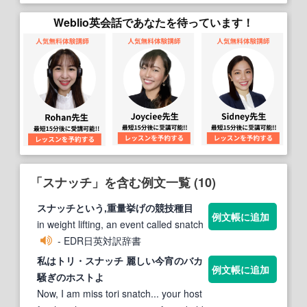
Weblio英会話であなたを待っています！
「スナッチ」を含む例文一覧 (10)
スナッチ
という,重量挙げの競技種目
例文帳に追加
in weight lifting, an event called snatch
- EDR日英対訳辞書
私はトリ・
スナッチ
麗しい今宵のバカ
例文帳に追加
騒ぎのホストよ
Now, I am miss tori snatch... your host