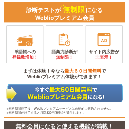
無制限
診断テストが
になる
Weblioプレミアム会員
単語帳への
語彙力診断が
サイト内広告が
登録数増加！
無制限！
非表示！
まずは体験！今なら
最大６０日間無料
で
Weblioプレミアム体験ができます！
※無料期間終了後、Weblioプレミアムサービスは自動的に解約されません。
※無料期間が終了すると月額330円(税込)が発生します。
無料会員になると使える機能が満載！