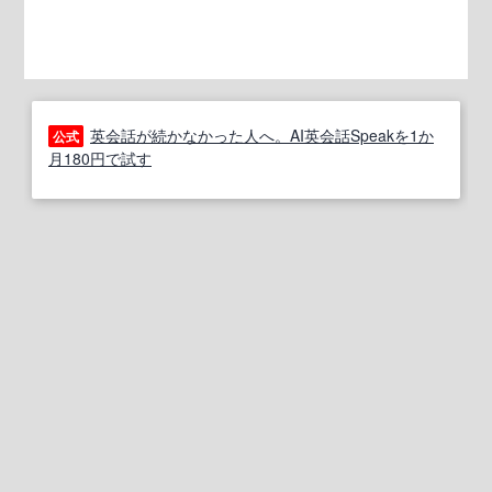
英会話が続かなかった人へ。AI英会話Speakを1か
公式
月180円で試す