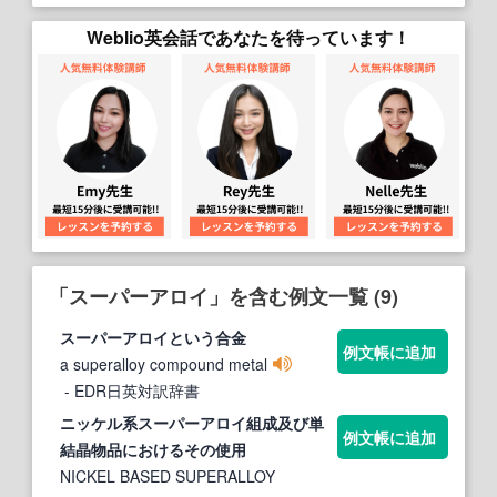
Weblio英会話であなたを待っています！
「スーパーアロイ」を含む例文一覧 (9)
スーパーアロイ
という合金
例文帳に追加
a superalloy compound metal
- EDR日英対訳辞書
ニッケル系
スーパーアロイ
組成及び単
例文帳に追加
結晶物品におけるその使用
NICKEL BASED SUPERALLOY