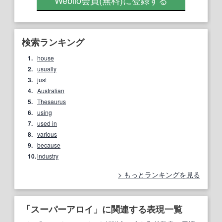
Weblio会員
(無料)
に登録する
検索ランキング
1.
house
2.
usually
3.
just
4.
Australian
5.
Thesaurus
6.
using
7.
used in
8.
various
9.
because
10.
industry
もっとランキングを見る
「スーパーアロイ」に関連する表現一覧