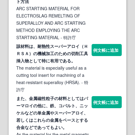
ト方法
ARC STARTING MATERIAL FOR
ELECTROSLAG REMELTING OF
SUPERALLOY AND ARC STARTING
METHOD EMPLOYING THE ARC
STARTING MATERIAL
- 特許庁
該材料は、耐熱性
スーパーアロイ
（Ｈ
例文帳に追加
ＲＳＡ）の機械加工のための切削工具
挿入物として特に有用である。
The material is especially useful as a
cutting tool insert for machining of a
heat-resistant superalloy (HRSA).
- 特
許庁
また、金属磁性粒子の材料としてはパ
例文帳に追加
ーマロイの他に、鉄、コバルト、ニッ
ケルなどの単金属や
スーパーアロイ
、
若しくはこれらの金属をベースとする
合金などであってもよい。
As the material for the metal magnetic