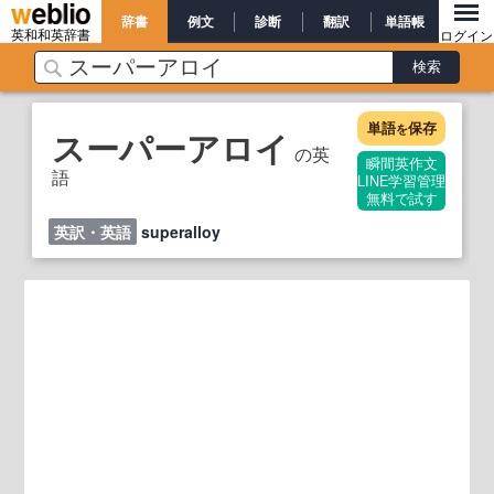
辞書
例文
診断
翻訳
単語帳
英和和英辞書
ログイン
単語
保存
を
スーパーアロイ
の英
瞬間英作文
語
LINE学習管理
無料で試す
英訳・英語
superalloy