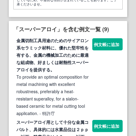
承くださいませ。
「スーパーアロイ」を含む例文一覧 (9)
金属切削工具用途のためのサイアロン
例文帳に追加
系セラミック材料に、優れた堅牢性を
有する、金属の機械加工のために最適
な組成物、好ましくは耐熱性
スーパー
アロイ
を提供する。
To provide an optimal composition for
metal machining with excellent
robustness, preferably a heat-
resistant superalloy, for a sialon-
based ceramic for metal cutting tool
application.
- 特許庁
スーパーアロイ
用として十分な金属コ
例文帳に追加
バルト、具体的には水素品位は２ｐｐ