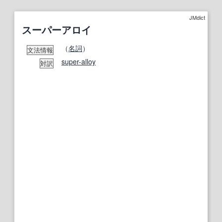
JMdict
スーパーアロイ
（
名詞
）
文法情報
super-alloy
対訳