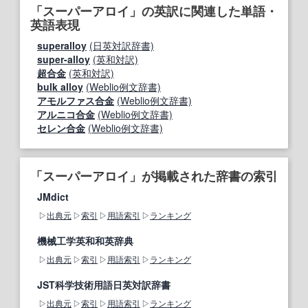
「スーパーアロイ」の英訳に関連した単語・
英語表現
superalloy
(日英対訳辞書)
super-alloy
(英和対訳)
超合金
(英和対訳)
bulk alloy
(Weblio例文辞書)
アモルファス合金
(Weblio例文辞書)
アルニコ合金
(Weblio例文辞書)
セレン合金
(Weblio例文辞書)
「スーパーアロイ」が掲載された辞書の索引
JMdict
出典元
索引
用語索引
ランキング
機械工学英和和英辞典
出典元
索引
用語索引
ランキング
JST科学技術用語日英対訳辞書
出典元
索引
用語索引
ランキング