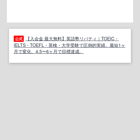
【入会金 最大無料】英語塾リバティ｜TOEIC・
公式
IELTS・TOEFL・英検・大学受験で圧倒的実績。最短1ヶ
月で変化、4.5〜6ヶ月で目標達成。