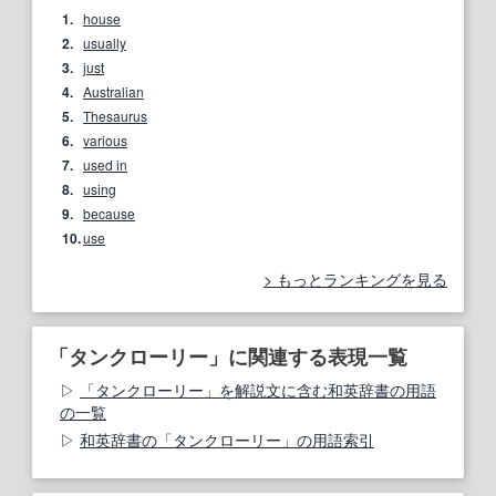
1.
house
2.
usually
3.
just
4.
Australian
5.
Thesaurus
6.
various
7.
used in
8.
using
9.
because
10.
use
もっとランキングを見る
「タンクローリー」に関連する表現一覧
「タンクローリー」を解説文に含む和英辞書の用語
の一覧
和英辞書の「タンクローリー」の用語索引