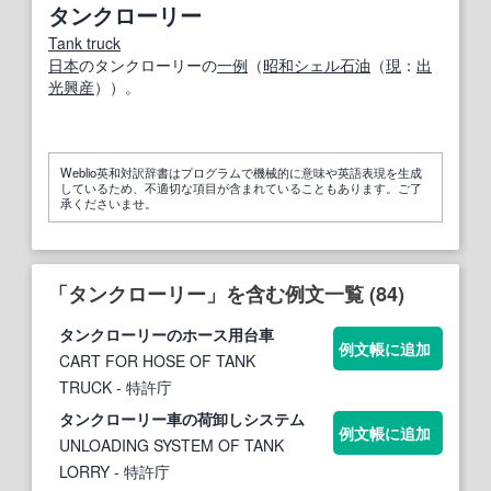
タンクローリー
Tank truck
日本
のタンクローリーの
一例
（
昭和
シェル
石油
（
現
：
出
光興産
））。
Weblio英和対訳辞書はプログラムで機械的に意味や英語表現を生成
しているため、不適切な項目が含まれていることもあります。ご了
承くださいませ。
「タンクローリー」を含む例文一覧 (84)
タンクローリー
のホース用台車
例文帳に追加
CART FOR HOSE OF TANK
TRUCK
- 特許庁
タンクローリー
車の荷卸しシステム
例文帳に追加
UNLOADING SYSTEM OF TANK
LORRY
- 特許庁