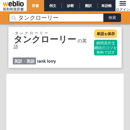
辞書
例文
診断
翻訳
単語帳
英和和英辞書
ログイン
タンクローリー
単語
保存
を
タンクローリー
の英
瞬間英作文
語
継続のコツを
無料で試す
英訳・英語
tank lorry