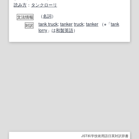
読み方
：
タンクローリ
（
名詞
）
文法情報
tank truck
;
tanker
truck
;
tanker
（※「
tank
対訳
lorry
」は
和製英語
）
JST科学技術用語日英対訳辞書