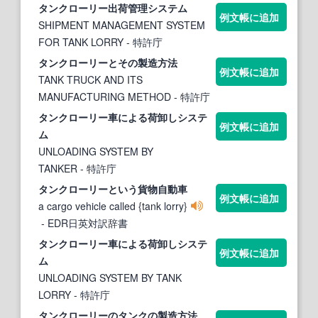
タンクローリー
出荷管理システム
例文帳に追加
SHIPMENT MANAGEMENT SYSTEM
FOR TANK LORRY
- 特許庁
タンクローリー
とその製造方法
例文帳に追加
TANK TRUCK AND ITS
MANUFACTURING METHOD
- 特許庁
タンクローリー
車による荷卸しシステ
例文帳に追加
ム
UNLOADING SYSTEM BY
TANKER
- 特許庁
タンクローリー
という貨物自動車
例文帳に追加
a cargo vehicle called {tank lorry}
- EDR日英対訳辞書
タンクローリー
車による荷卸しシステ
例文帳に追加
ム
UNLOADING SYSTEM BY TANK
LORRY
- 特許庁
タンクローリー
のタンクの製造方法