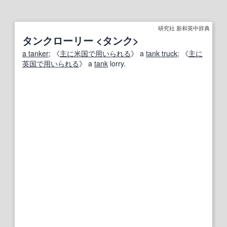
研究社 新和英中辞典
タンクローリー <タンク>
a tanker
; 《
主に
米国
で用いられる
》 a
tank truck
; 《
主に
英国
で用いられる
》 a
tank
lorry.