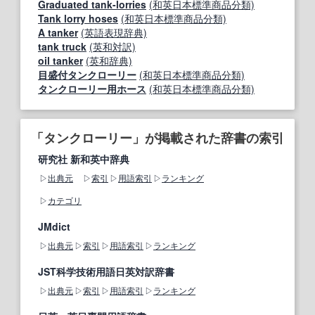
Graduated tank-lorries
(和英日本標準商品分類)
Tank lorry hoses
(和英日本標準商品分類)
A tanker
(英語表現辞典)
tank truck
(英和対訳)
oil tanker
(英和辞典)
目盛付タンクローリー
(和英日本標準商品分類)
タンクローリー用ホース
(和英日本標準商品分類)
「タンクローリー」が掲載された辞書の索引
研究社 新和英中辞典
出典元
索引
用語索引
ランキング
カテゴリ
JMdict
出典元
索引
用語索引
ランキング
JST科学技術用語日英対訳辞書
出典元
索引
用語索引
ランキング