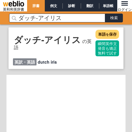
辞書
例文
診断
翻訳
単語帳
英和和英辞書
ログイン
単語
保存
を
ダッチ‐アイリス
の英
瞬間英作文
語
発音も矯正
無料で試す
英訳・英語
dutch iris