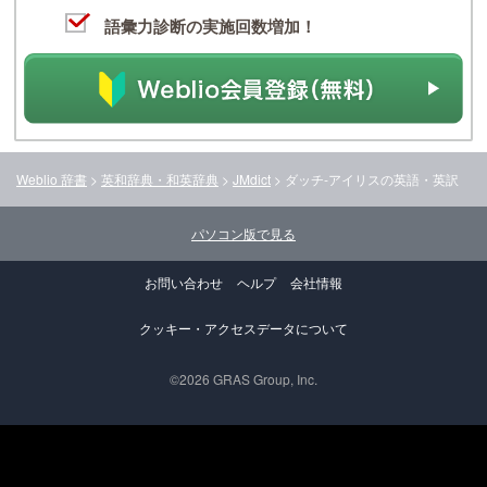
語彙力診断の実施回数増加！
Weblio 辞書
>
英和辞典・和英辞典
>
JMdict
>
ダッチ‐アイリス
の英語・英訳
パソコン版で見る
お問い合わせ
ヘルプ
会社情報
クッキー・アクセスデータについて
©2026 GRAS Group, Inc.