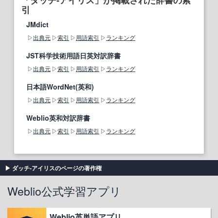
「ダッチ‐アイリス」が掲載された辞書の索
引
JMdict
出典元
索引
用語索引
ランキング
JST科学技術用語日英対訳辞書
出典元
索引
用語索引
ランキング
日本語WordNet(英和)
出典元
索引
用語索引
ランキング
Weblio英和対訳辞書
出典元
索引
用語索引
ランキング
ダッチ‐アイリスのページの著作権
Weblio公式学習アプリ
Weblio英単語アプリ