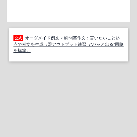
オーダメイド例文 × 瞬間英作文：言いたいこと起
公式
点で例文を生成→即アウトプット練習→“パッと出る”回路
を構築。