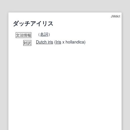
JMdict
ダッチアイリス
（
名詞
）
文法情報
Dutch iris
(
Iris
x hollandica)
対訳