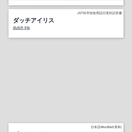
JST科学技術用語日英対訳辞書
ダッチアイリス
dutch iris
日本語WordNet(英和)