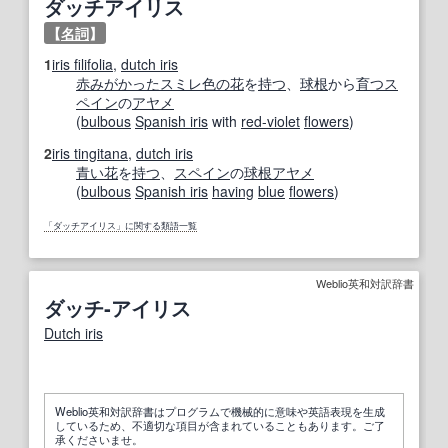
ダッチアイリス
【
名詞
】
1
iris filifolia
,
dutch iris
赤みがかった
スミレ
色の
花
を
持つ
、
球根
から
育つ
ス
ペイン
の
アヤメ
(
bulbous
Spanish iris
with
red-violet
flowers
)
2
iris tingitana
,
dutch iris
青い
花
を
持つ
、
スペイン
の
球根
アヤメ
(
bulbous
Spanish iris
having
blue
flowers
)
「ダッチアイリス」に関する類語一覧
Weblio英和対訳辞書
ダッチ‐アイリス
Dutch iris
Weblio英和対訳辞書はプログラムで機械的に意味や英語表現を生成
しているため、不適切な項目が含まれていることもあります。ご了
承くださいませ。