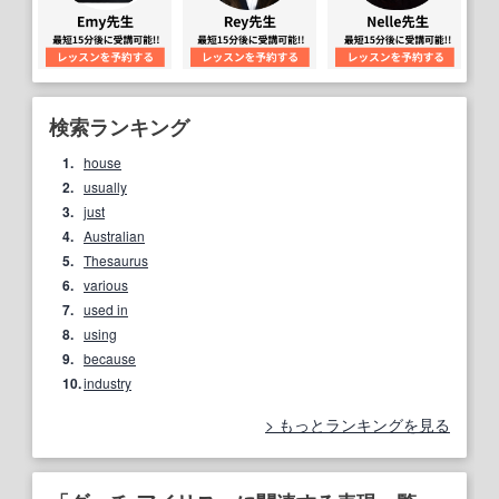
検索ランキング
1.
house
2.
usually
3.
just
4.
Australian
5.
Thesaurus
6.
various
7.
used in
8.
using
9.
because
10.
industry
もっとランキングを見る