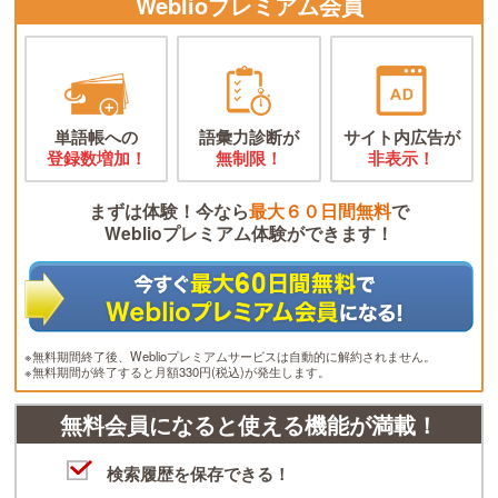
Weblioプレミアム会員
単語帳への
語彙力診断が
サイト内広告が
登録数増加！
無制限！
非表示！
まずは体験！今なら
最大６０日間無料
で
Weblioプレミアム体験ができます！
※無料期間終了後、Weblioプレミアムサービスは自動的に解約されません。
※無料期間が終了すると月額330円(税込)が発生します。
無料会員になると使える機能が満載！
検索履歴を保存できる！