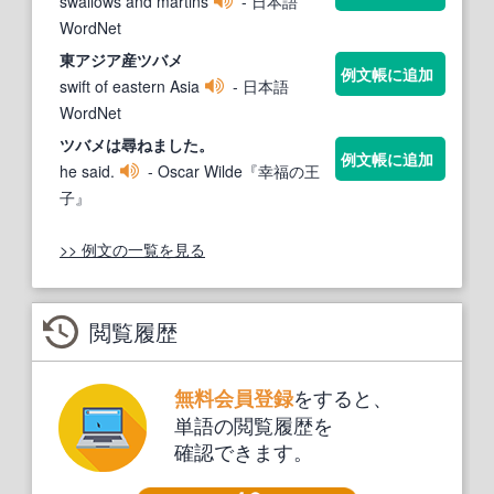
swallows and martins
- 日本語
WordNet
東アジア産
ツバメ
例文帳に追加
swift of eastern Asia
- 日本語
WordNet
ツバメ
は尋ねました。
例文帳に追加
he said.
- Oscar Wilde『幸福の王
子』
>> 例文の一覧を見る
閲覧履歴
をすると、
無料会員登録
単語の閲覧履歴を
確認できます。