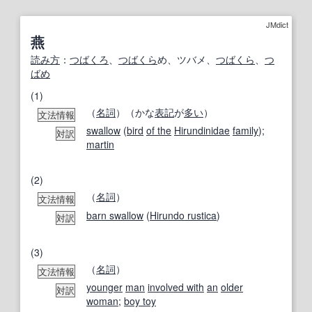
JMdict
燕
読み方
：
つばくろ
、
つばくら
め、ツバメ、
つばくら
、
つ
ばめ
(1)
（
名詞
）（かな
表記
が
多い
）
文法情報
swallow
(
bird
of the
Hirundinidae
family
);
対訳
martin
(2)
（
名詞
）
文法情報
barn swallow
(
Hirundo rustica
)
対訳
(3)
（
名詞
）
文法情報
younger
man
involved with
an
older
対訳
woman
;
boy toy