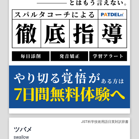
JST科学技術用語日英対訳辞書
ツバメ
swallow