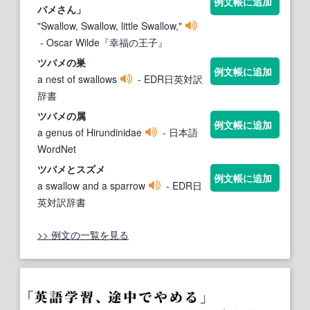
例文帳に追加
バメ
さん」
"Swallow, Swallow, little Swallow,"
- Oscar Wilde『幸福の王子』
ツバメ
の巣
例文帳に追加
a nest of swallows
- EDR日英対訳
辞書
ツバメ
の属
例文帳に追加
a genus of Hirundinidae
- 日本語
WordNet
ツバメ
とスズメ
例文帳に追加
a swallow and a sparrow
- EDR日
英対訳辞書
>> 例文の一覧を見る