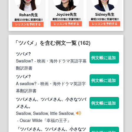
「ツバメ」を含む例文一覧 (162)
ツバメ
?
例文帳に追加
Swallow?
- 映画・海外ドラマ英語字幕
翻訳辞書
ツバメ
?
例文帳に追加
A swallow?
- 映画・海外ドラマ英語字
幕翻訳辞書
ツバメ
さん、
ツバメ
さん、小さな
ツバ
例文帳に追加
メ
さん。
Swallow, Swallow, little Swallow,
- Oscar Wilde『幸福の王子』
「
ツバメ
さん、
ツバメ
さん、小さな
ツ