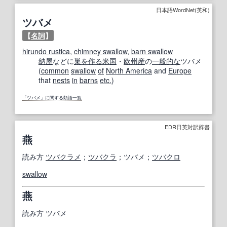
日本語WordNet(英和)
ツバメ
【
名詞
】
hirundo rustica
,
chimney swallow
,
barn swallow
納屋
などに
巣を作る
米国
・
欧州
産
の
一般的な
ツバメ
(
common
swallow
of
North America
and
Europe
that
nests
in
barns
etc.
)
「ツバメ」に関する類語一覧
EDR日英対訳辞書
燕
読み方
ツバクラメ
；
ツバクラ
；ツバメ；
ツバクロ
swallow
燕
読み方
ツバメ