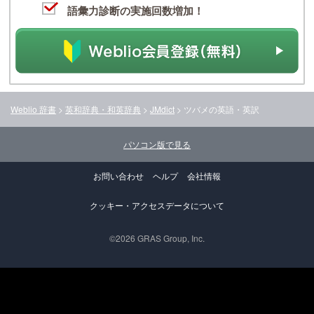
語彙力診断の実施回数増加！
Weblio 辞書
>
英和辞典・和英辞典
>
JMdict
>
ツバメ
の英語・英訳
パソコン版で見る
お問い合わせ
ヘルプ
会社情報
クッキー・アクセスデータについて
©2026 GRAS Group, Inc.