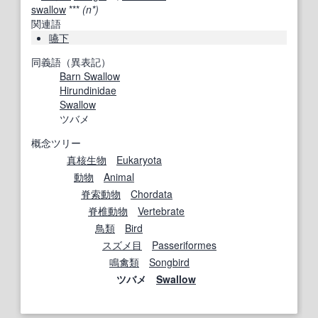
swallow
***
(n*)
関連語
嚥下
同義語（異表記）
Barn Swallow
Hirundinidae
Swallow
ツバメ
概念ツリー
真核生物
Eukaryota
動物
Animal
脊索動物
Chordata
脊椎動物
Vertebrate
鳥類
Bird
スズメ目
Passeriformes
鳴禽類
Songbird
ツバメ
Swallow