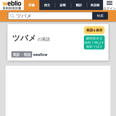
辞書
例文
診断
翻訳
単語帳
英和和英辞書
ログイン
単語
保存
を
ツバメ
の英語
瞬間英作文
添削で伸ばす
無料で試す
英訳・英語
swallow