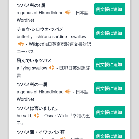
ツバメ
科の1属
例文帳に追加
a genus of Hirundinidae
- 日本語
WordNet
チョウ-シロウオ-
ツバメ
例文帳に追加
butterfly - shirouo sardine - swallow
- Wikipedia日英京都関連文書対訳
コーパス
飛んでいる
ツバメ
例文帳に追加
a flying swallow
- EDR日英対訳辞
書
ツバメ
科の一属
例文帳に追加
a genus of Hirundinidae
- 日本語
WordNet
ツバメ
は言いました。
例文帳に追加
he said,
- Oscar Wilde『幸福の王
子』
ツバメ
類・イワ
ツバメ
類
例文帳に追加