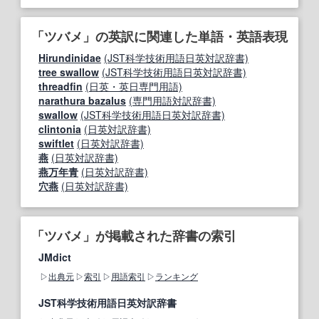
「ツバメ」の英訳に関連した単語・英語表現
Hirundinidae
(JST科学技術用語日英対訳辞書)
tree swallow
(JST科学技術用語日英対訳辞書)
threadfin
(日英・英日専門用語)
narathura bazalus
(専門用語対訳辞書)
swallow
(JST科学技術用語日英対訳辞書)
clintonia
(日英対訳辞書)
swiftlet
(日英対訳辞書)
燕
(日英対訳辞書)
燕万年青
(日英対訳辞書)
穴燕
(日英対訳辞書)
「ツバメ」が掲載された辞書の索引
JMdict
出典元
索引
用語索引
ランキング
JST科学技術用語日英対訳辞書