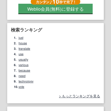
Weblio会員
(無料)
に登録する
検索ランキング
1.
just
2.
house
3.
translate
4.
use
5.
usually
6.
various
7.
because
8.
need
9.
technology
10.
vote
もっとランキングを見る