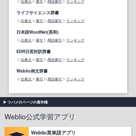
出典元
索引
用語索引
ランキング
ライフサイエンス辞書
出典元
索引
用語索引
ランキング
日本語WordNet(英和)
出典元
索引
用語索引
ランキング
EDR日英対訳辞書
出典元
索引
用語索引
ランキング
Weblio例文辞書
出典元
索引
用語索引
ランキング
ツバメのページの著作権
Weblio公式学習アプリ
Weblio英単語アプリ