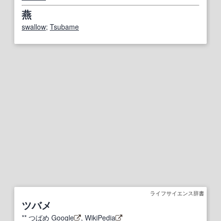
燕
swallow
;
Tsubame
ライフサイエンス辞書
ツバメ
**
つばめ
Google
,
WikiPedia