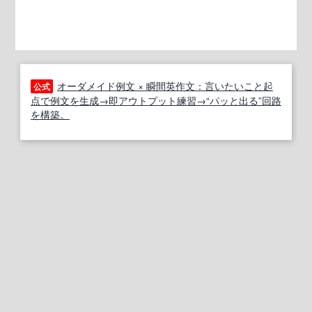
オーダメイド例文 × 瞬間英作文：言いたいこと起
公式
点で例文を生成→即アウトプット練習→“パッと出る”回路
を構築。