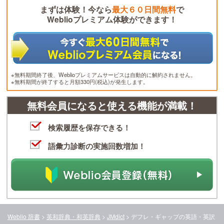
まずは体験！今なら
最大６０日間無料
で
Weblioプレミアム体験ができます！
※無料期間終了後、Weblioプレミアムサービスは自動的に解約されません。
※無料期間が終了すると月額330円(税込)が発生します。
無料会員になると使える機能が満載！
検索履歴を保存できる！
語彙力診断の実施回数増加！
Weblio 辞書
>
英和辞典・和英辞典
>
JMdict
>
デフレ・ギャップ
の英語・英訳