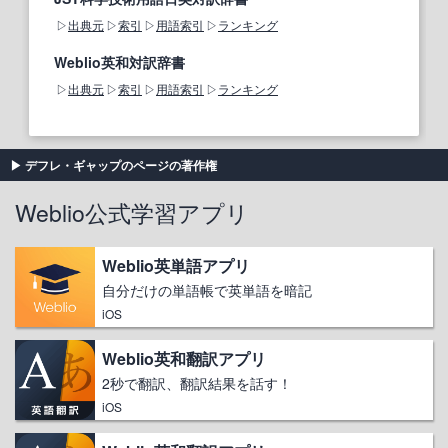
出典元
索引
用語索引
ランキング
Weblio英和対訳辞書
出典元
索引
用語索引
ランキング
デフレ・ギャップのページの著作権
Weblio公式学習アプリ
Weblio英単語アプリ
自分だけの単語帳で英単語を暗記
iOS
Weblio英和翻訳アプリ
2秒で翻訳、翻訳結果を話す！
iOS