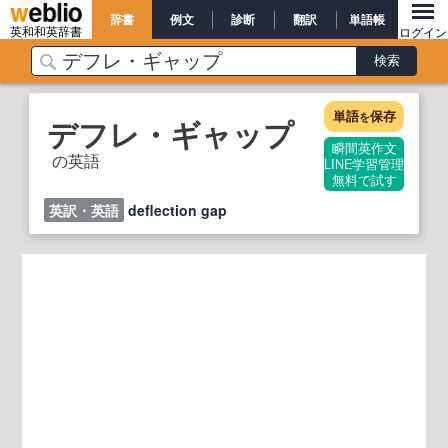
辞書
例文
診断
翻訳
単語帳
英和和英辞書
ログイン
単語
保存
を
デフレ・ギャップ
瞬間英作文
の英語
LINE学習管理
無料で試す
英訳・英語
deflection gap