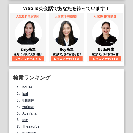
Weblio英会話であなたを待っています！
検索ランキング
1.
house
2.
just
3.
usually
4.
various
5.
Australian
6.
use
7.
Thesaurus
8.
because