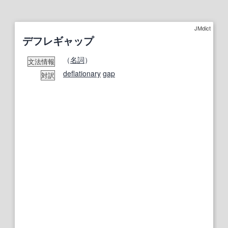
JMdict
デフレギャップ
（
名詞
）
文法情報
deflationary
gap
対訳