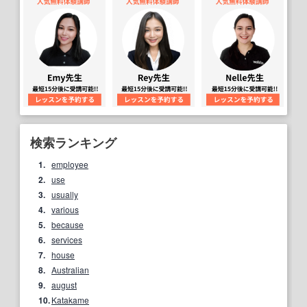
検索ランキング
1.
employee
2.
use
3.
usually
4.
various
5.
because
6.
services
7.
house
8.
Australian
9.
august
10.
Katakame