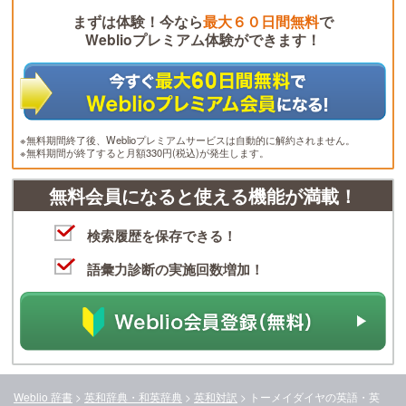
まずは体験！今なら
最大６０日間無料
で
Weblioプレミアム体験ができます！
※無料期間終了後、Weblioプレミアムサービスは自動的に解約されません。
※無料期間が終了すると月額330円(税込)が発生します。
無料会員になると使える機能が満載！
検索履歴を保存できる！
語彙力診断の実施回数増加！
Weblio 辞書
>
英和辞典・和英辞典
>
英和対訳
>
トーメイダイヤ
の英語・英