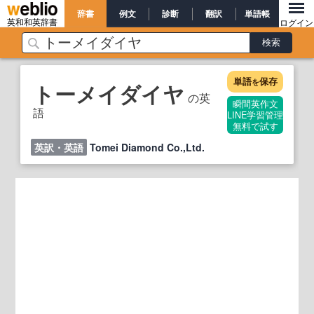
辞書
例文
診断
翻訳
単語帳
英和和英辞書
ログイン
単語
保存
を
トーメイダイヤ
の英
瞬間英作文
語
LINE学習管理
無料で試す
英訳・英語
Tomei Diamond Co.,Ltd.