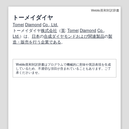
Weblio英和対訳辞書
トーメイダイヤ
Tomei
Diamond
Co., Ltd.
トーメイダイヤ
株式会社
（
英
:
Tomei
Diamond
Co.,
Ltd.
）は、
日本
の
合成ダイヤモンド
および
関連製品
の
製
造・販売
を行う
企業
である
。
Weblio英和対訳辞書はプログラムで機械的に意味や英語表現を生成
しているため、不適切な項目が含まれていることもあります。ご了
承くださいませ。