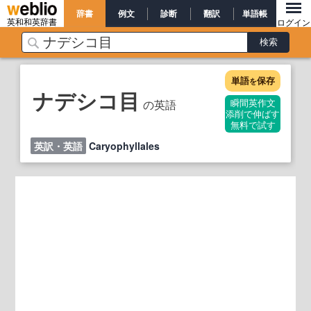
辞書
例文
診断
翻訳
単語帳
英和和英辞書
ログイン
単語
保存
を
ナデシコ目
の英語
瞬間英作文
添削で伸ばす
無料で試す
英訳・英語
Caryophyllales