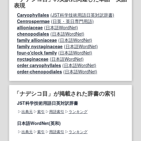
表現
Caryophyllales
(JST科学技術用語日英対訳辞書)
Centrospermae
(日英・英日専門用語)
allioniaceae
(日本語WordNet)
chenopodiales
(日本語WordNet)
family allioniaceae
(日本語WordNet)
family nyctaginaceae
(日本語WordNet)
four-o'clock family
(日本語WordNet)
nyctaginaceae
(日本語WordNet)
order caryophyllales
(日本語WordNet)
order-chenopodiales
(日本語WordNet)
「ナデシコ目」が掲載された辞書の索引
JST科学技術用語日英対訳辞書
出典元
索引
用語索引
ランキング
日本語WordNet(英和)
出典元
索引
用語索引
ランキング