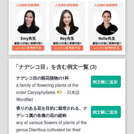
「ナデシコ目」を含む例文一覧 (3)
ナデシコ目
の顕花植物の1科
例文帳に追加
a family of flowering plants of the
order Caryophyllales
- 日本語
WordNet
香りのある花を
目
的に栽培される、
ナ
例文帳に追加
デシコ
属の各種の花の総称
any of various flowers of plants of the
genus Dianthus cultivated for their