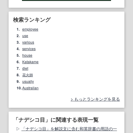
検索ランキング
1.
employee
2.
use
3.
various
4.
services
5.
house
6.
Katakame
7.
diet
8.
花火師
9.
usually
10.
Australian
もっとランキングを見る
「ナデシコ目」に関連する表現一覧
「ナデシコ目」を解説文に含む和英辞書の用語の一