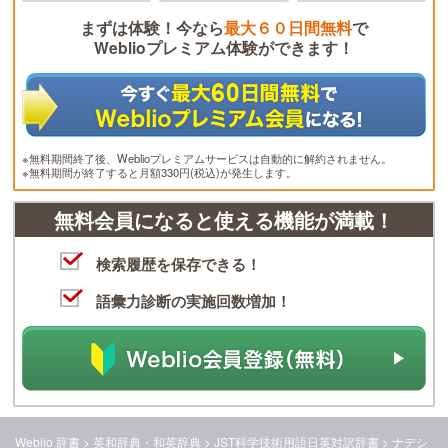
まずは体験！今なら
最大６０日間無料
で
Weblioプレミアム体験ができます！
※無料期間終了後、Weblioプレミアムサービスは自動的に解約されません。
※無料期間が終了すると月額330円(税込)が発生します。
無料会員になると使える機能が満載！
検索履歴を保存できる！
語彙力診断の実施回数増加！
Weblio 辞書
>
英和辞典・和英辞典
>
JST科学技術用語日英対訳辞書
>
ナデシ