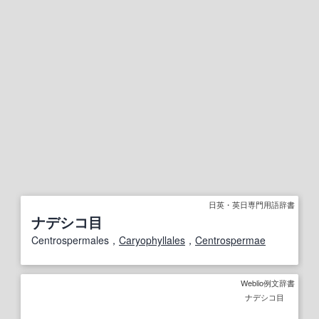
日英・英日専門用語辞書
ナデシコ目
Centrospermales，
Caryophyllales
，
Centrospermae
Weblio例文辞書
ナデシコ目