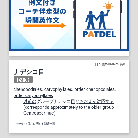
日本語WordNet(英和)
ナデシコ目
【
名詞
】
chenopodiales
,
caryophyllales
,
order-chenopodiales
,
order caryophyllales
以前の
グループナデシコ
目
と
おおよそ
対応する
(
corresponds
approximately
to the
older
group
Centrospermae
)
「ナデシコ目」に関する類語一覧