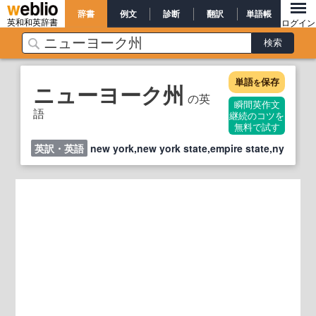
辞書
例文
診断
翻訳
単語帳
英和和英辞書
ログイン
単語
保存
を
ニューヨーク州
の英
瞬間英作文
語
継続のコツを
無料で試す
英訳・英語
new york,new york state,empire state,ny