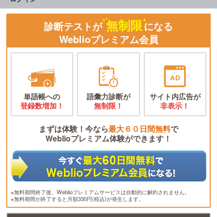
無制限
診断テストが
になる
Weblioプレミアム会員
単語帳への
語彙力診断が
サイト内広告が
登録数増加！
無制限！
非表示！
まずは体験！今なら
最大６０日間無料
で
Weblioプレミアム体験ができます！
※無料期間終了後、Weblioプレミアムサービスは自動的に解約されません。
※無料期間が終了すると月額330円(税込)が発生します。