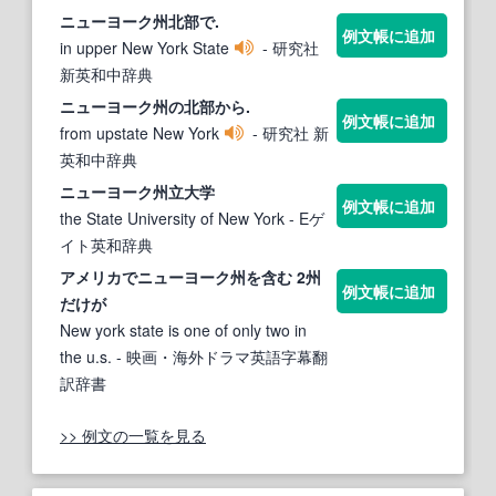
ニューヨーク州
北部で.
例文帳に追加
in upper New York State
- 研究社
新英和中辞典
ニューヨーク州
の北部から.
例文帳に追加
from upstate New York
- 研究社 新
英和中辞典
ニューヨーク州
立大学
例文帳に追加
the State University of New York
- Eゲ
イト英和辞典
アメリカで
ニューヨーク州
を含む 2
州
例文帳に追加
だけが
New york state is one of only two in
the u.s.
- 映画・海外ドラマ英語字幕翻
訳辞書
>> 例文の一覧を見る