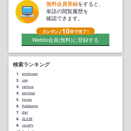
をすると、
無料会員登録
単語の閲覧履歴を
確認できます。
Weblio会員
(無料)
に登録する
検索ランキング
1.
employee
2.
use
3.
various
4.
services
5.
house
6.
Katakame
7.
diet
8.
花火師
9.
usually