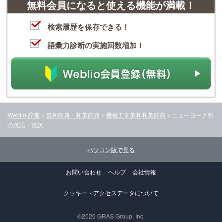
無料会員になると使える機能が満載！
検索履歴を保存できる！
語彙力診断の実施回数増加！
Weblio 辞書
>
英和辞典・和英辞典
>
機械工学英和和英辞典
>
ニューヨーク州
の英語・英訳
パソコン版で見る
お問い合わせ
ヘルプ
会社情報
クッキー・アクセスデータについて
©2026 GRAS Group, Inc.