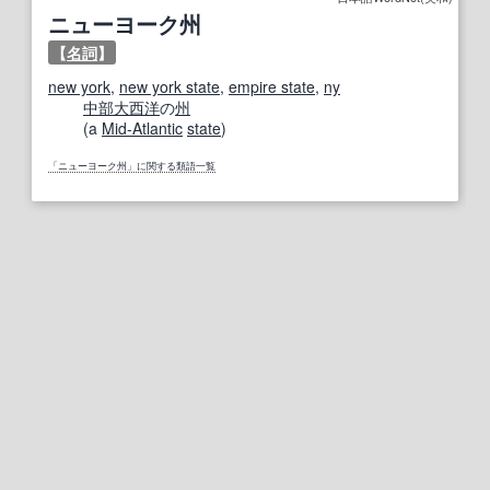
ニューヨーク州
【
名詞
】
new york
,
new york state
,
empire state
,
ny
中部大西洋
の
州
(a
Mid-Atlantic
state
)
「ニューヨーク州」に関する類語一覧