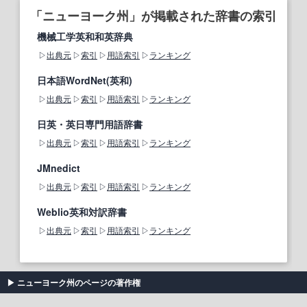
「ニューヨーク州」が掲載された辞書の索引
機械工学英和和英辞典
出典元
索引
用語索引
ランキング
日本語WordNet(英和)
出典元
索引
用語索引
ランキング
日英・英日専門用語辞書
出典元
索引
用語索引
ランキング
JMnedict
出典元
索引
用語索引
ランキング
Weblio英和対訳辞書
出典元
索引
用語索引
ランキング
ニューヨーク州のページの著作権