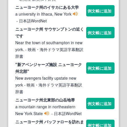
ニューヨーク州
のイサカにある大学
例文帳に追加
a university in Ithaca, New York
- 日本語WordNet
ニューヨーク州
サウサンプトンの近く
例文帳に追加
です
Near the town of southampton in new
york.
- 映画・海外ドラマ英語字幕翻訳
辞書
"新アベンジャーズ施設
ニューヨーク
例文帳に追加
州
北部"
New avengers facility upstate new
york
- 映画・海外ドラマ英語字幕翻訳
辞書
ニューヨーク州
北東部の山岳地帯
例文帳に追加
a mountain range in northeastern
New York State
- 日本語WordNet
ニューヨーク州
バッファローを訪れま
例文帳に追加