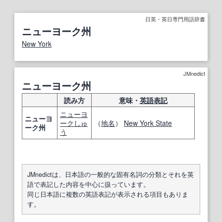
日英・英日専門用語辞書
ニューヨーク州
New York
JMnedict
ニューヨーク州
読み方
意味・
英語表記
ニューヨ
ニューヨ
ーク
しゅ
（
地名
）
New York State
ーク州
う
JMnedictは、日本語の一般的な固有名詞の分類とそれを英
語で表記した内容を中心に扱っています。
同じ日本語に複数の英語表記が表示される項目もありま
す。