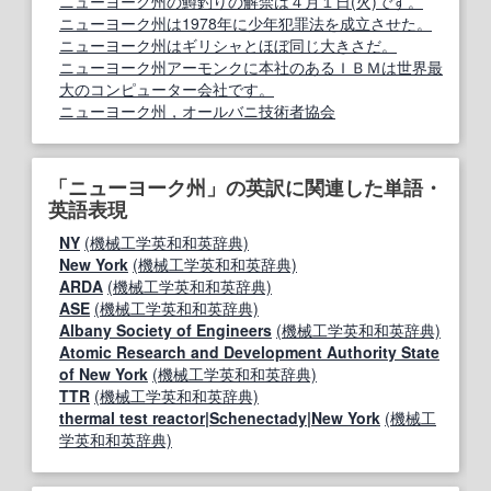
ニューヨーク州の鱒釣りの解禁は４月１日(火)です。
ニューヨーク州は1978年に少年犯罪法を成立させた。
ニューヨーク州はギリシャとほぼ同じ大きさだ。
ニューヨーク州アーモンクに本社のあるＩＢＭは世界最
大のコンピューター会社です。
ニューヨーク州，オールバニ技術者協会
「ニューヨーク州」の英訳に関連した単語・
英語表現
NY
(機械工学英和和英辞典)
New York
(機械工学英和和英辞典)
ARDA
(機械工学英和和英辞典)
ASE
(機械工学英和和英辞典)
Albany Society of Engineers
(機械工学英和和英辞典)
Atomic Research and Development Authority State
of New York
(機械工学英和和英辞典)
TTR
(機械工学英和和英辞典)
thermal test reactor|Schenectady|New York
(機械工
学英和和英辞典)