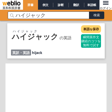
辞書
例文
診断
翻訳
単語帳
英和和英辞書
ログイン
単語
保存
を
ハイジャック
ハイジャック
の英語
瞬間英作文
継続のコツを
無料で試す
英訳・英語
hijack