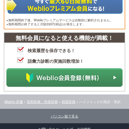
※無料期間終了後、Weblioプレミアムサービスは自動的に解約されません。
※無料期間が終了すると月額330円(税込)が発生します。
無料会員になると使える機能が満載！
検索履歴を保存できる！
語彙力診断の実施回数増加！
Weblio 辞書
>
英和辞典・和英辞典
>
和英辞典
>
ハイジャック
の英語・英訳
パソコン版で見る
お問い合わせ
ヘルプ
会社情報