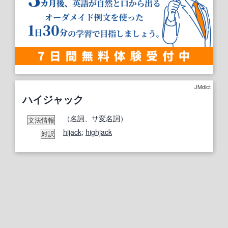
JMdict
ハイジャック
（
名詞
、サ
変名
詞
）
文法情報
hijack
;
highjack
対訳