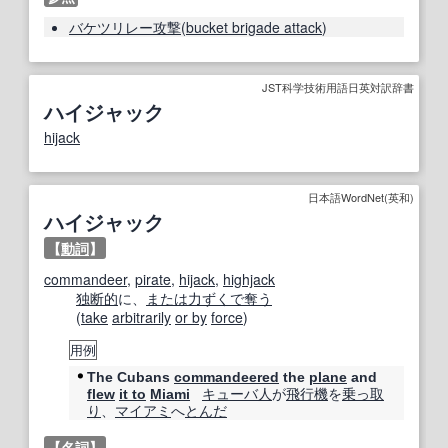
バケツリレー攻撃
(
bucket brigade attack
)
JST科学技術用語日英対訳辞書
ハイジャック
hijack
日本語WordNet(英和)
ハイジャック
【
動詞
】
commandeer
,
pirate
,
hijack
,
highjack
独断的
に、
または
力ずくで
奪う
(
take
arbitrarily
or by
force
)
用例
The Cubans
commandeered
the
plane
and
キューバ
人
が
飛行機
を
乗っ取
flew
it to
Miami
り
、
マイアミ
へ
とんだ
【
名詞
】