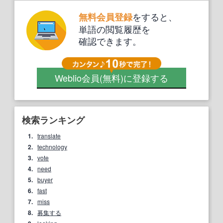
をすると、
無料会員登録
単語の閲覧履歴を
確認できます。
Weblio会員
(無料)
に登録する
検索ランキング
1.
translate
2.
technology
3.
vote
4.
need
5.
buyer
6.
fast
7.
miss
8.
募集する