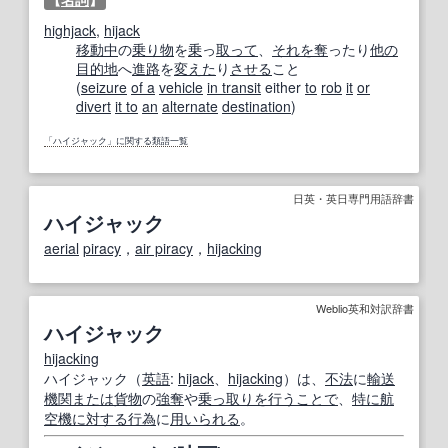
highjack
,
hijack
移動中
の
乗り物
を
乗
っ
取って
、
それを
奪
ったり
他の
目的地
へ
進路
を
変えた
り
させる
こと
(
seizure
of a
vehicle
in transit
either
to
rob
it
or
divert
it to
an
alternate
destination
)
「ハイジャック」に関する類語一覧
日英・英日専門用語辞書
ハイジャック
aerial
piracy
，
air piracy
，
hijacking
Weblio英和対訳辞書
ハイジャック
hijacking
ハイジャック（
英語
:
hijack
、
hijacking
）は、
不法
に
輸送
機関
または
貨物
の
強奪
や
乗っ取り
を行う
ことで
、
特に
航
空機
に対する
行為
に
用いられる
。