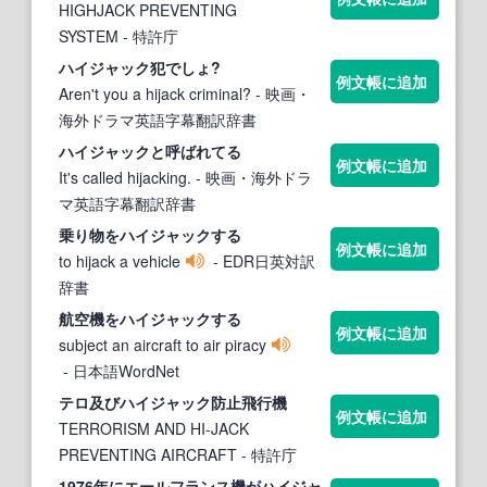
HIGHJACK PREVENTING
SYSTEM
- 特許庁
ハイジャック
犯でしょ?
例文帳に追加
Aren't you a hijack criminal?
- 映画・
海外ドラマ英語字幕翻訳辞書
ハイジャック
と呼ばれてる
例文帳に追加
It's called hijacking.
- 映画・海外ドラ
マ英語字幕翻訳辞書
乗り物を
ハイジャック
する
例文帳に追加
to hijack a vehicle
- EDR日英対訳
辞書
航空機を
ハイジャック
する
例文帳に追加
subject an aircraft to air piracy
- 日本語WordNet
テロ及び
ハイジャック
防止飛行機
例文帳に追加
TERRORISM AND HI-JACK
PREVENTING AIRCRAFT
- 特許庁
1976年にエールフランス機が
ハイジャ