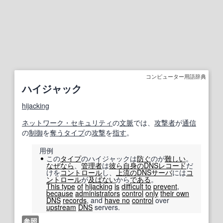
コンピューター用語辞典
ハイジャック
hijacking
ネットワーク・セキュリティ
の
文脈
では、
攻撃者
が
通信
の
制御
を
奪う
タイプ
の
攻撃
を
指す
。
用例
この
タイプ
のハイジャックは
防ぐ
のが
難しい
。
なぜなら
、
管理者
は
彼ら自身の
DNS
レコード
だ
けを
コントロール
し、
上流の
DNS
サーバ
には
コ
ントロール
が
及ばない
から
である
。
This type
of
hijacking
is
difficult to
prevent
,
because
administrators
control
only
their own
DNS
records
, and
have no
control
over
upstream
DNS
servers.
参照