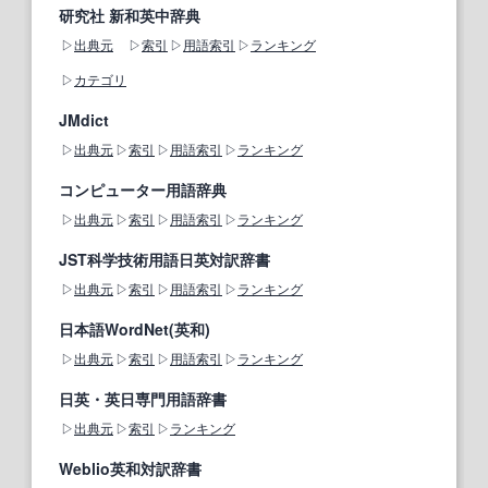
研究社 新和英中辞典
出典元
索引
用語索引
ランキング
カテゴリ
JMdict
出典元
索引
用語索引
ランキング
コンピューター用語辞典
出典元
索引
用語索引
ランキング
JST科学技術用語日英対訳辞書
出典元
索引
用語索引
ランキング
日本語WordNet(英和)
出典元
索引
用語索引
ランキング
日英・英日専門用語辞書
出典元
索引
ランキング
Weblio英和対訳辞書