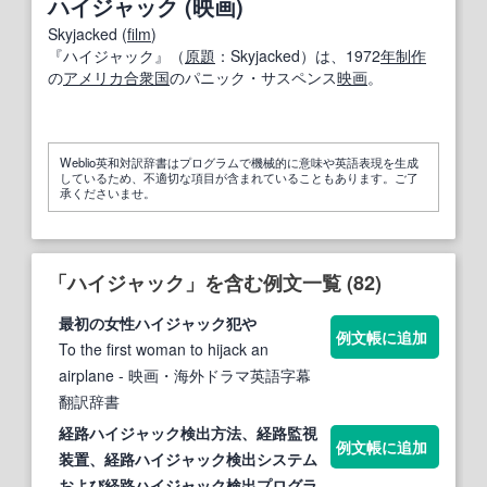
ハイジャック (映画)
Skyjacked (
film
)
『ハイジャック』（
原題
：Skyjacked）は、1972
年
制作
の
アメリカ合衆国
のパニック・サスペンス
映画
。
Weblio英和対訳辞書はプログラムで機械的に意味や英語表現を生成
しているため、不適切な項目が含まれていることもあります。ご了
承くださいませ。
「ハイジャック」を含む例文一覧 (82)
最初の女性
ハイジャック
犯や
例文帳に追加
To the first woman to hijack an
airplane
- 映画・海外ドラマ英語字幕
翻訳辞書
経路
ハイジャック
検出方法、経路監視
例文帳に追加
装置、経路
ハイジャック
検出システム
および経路
ハイジャック
検出プログラ