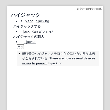
研究社 新和英中辞典
ハイジャック
a (
plane
)
hijacking
ハイジャックする
hijack
《
an airplane
》
ハイジャックの
犯人
a
hijacker
用例
飛行機
の
ハイジャック
を
防ぐ
ために
いろいろな
工夫
がこら
されている
.
There are
now
several
devices
in use
to
prevent
hijacking.