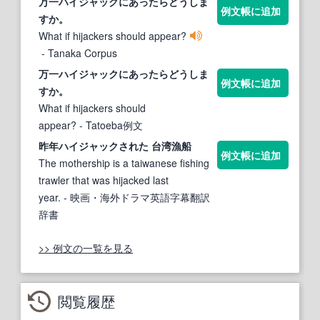
万一
ハイジャック
にあったらどうしま
例文帳に追加
すか。
What if hijackers should appear?
- Tanaka Corpus
万一
ハイジャック
にあったらどうしま
例文帳に追加
すか。
What if hijackers should
appear?
- Tatoeba例文
昨年
ハイジャック
された 台湾漁船
例文帳に追加
The mothership is a taiwanese fishing
trawler that was hijacked last
year.
- 映画・海外ドラマ英語字幕翻訳
辞書
>> 例文の一覧を見る
閲覧履歴