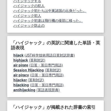
ハイジャックする
ハイジャックの犯人
ハイジャック犯たちは中東諸国の出身だった。
ハイジャック犯人
ハイジャック犯達は飛行機の後部に移った。
ハイジャック防止の
「ハイジャック」の英訳に関連した単語・英
語表現
hijack
(JST科学技術用語日英対訳辞書)
highjack
(英和対訳)
air pirate
(日英・英日専門用語)
Session Hijacking
(英和対訳)
air piracy
(日英・英日専門用語)
hijacker
(英和対訳)
hijacking
(日英・英日専門用語)
antihijacking
(英語表現辞典)
「ハイジャック」が掲載された辞書の索引