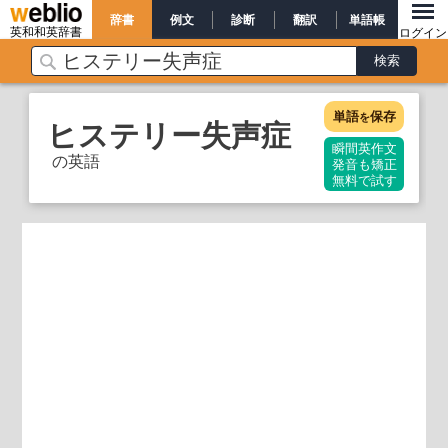
辞書
例文
診断
翻訳
単語帳
英和和英辞書
ログイン
単語
保存
を
ヒステリー失声症
瞬間英作文
の英語
発音も矯正
無料で試す