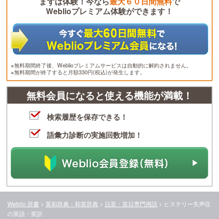
まずは体験！今なら
最大６０日間無料
で
Weblioプレミアム体験ができます！
※無料期間終了後、Weblioプレミアムサービスは自動的に解約されません。
※無料期間が終了すると月額330円(税込)が発生します。
無料会員になると使える機能が満載！
検索履歴を保存できる！
語彙力診断の実施回数増加！
Weblio 辞書
>
英和辞典・和英辞典
>
日英・英日専門用語
>
ヒステリー失声症
の英語・英訳