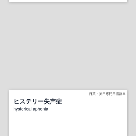
日英・英日専門用語辞書
ヒステリー失声症
hysterical
aphonia