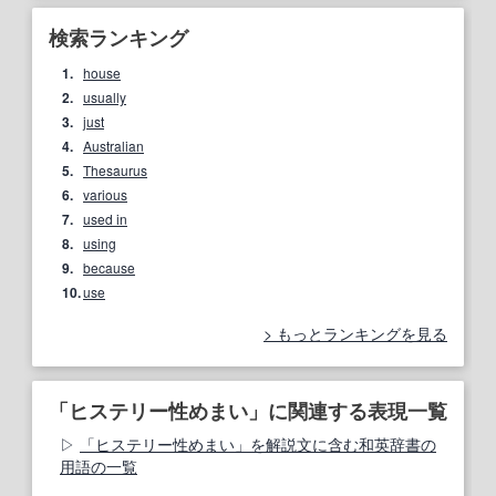
検索ランキング
1.
house
2.
usually
3.
just
4.
Australian
5.
Thesaurus
6.
various
7.
used in
8.
using
9.
because
10.
use
もっとランキングを見る
「ヒステリー性めまい」に関連する表現一覧
「ヒステリー性めまい」を解説文に含む和英辞書の
用語の一覧