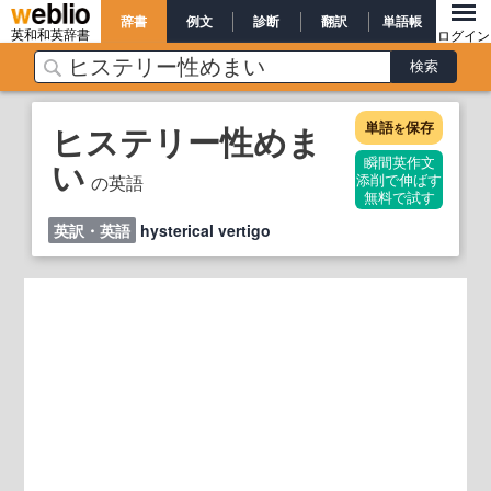
辞書
例文
診断
翻訳
単語帳
英和和英辞書
ログイン
単語
保存
ヒステリー性めま
を
い
瞬間英作文
の英語
添削で伸ばす
無料で試す
英訳・英語
hysterical vertigo