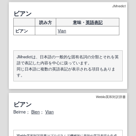
JMnedict
ビアン
読み方
意味・
英語表記
ビアン
Vian
JMnedictは、日本語の一般的な固有名詞の分類とそれを英
語で表記した内容を中心に扱っています。
同じ日本語に複数の英語表記が表示される項目もありま
す。
Weblio英和対訳辞書
ビアン
Beirne；
Bien
；
Vian
Weblio英和対訳辞書はプログラムで機械的に意味や英語表現を生成