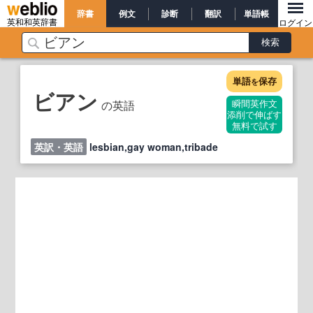
辞書
例文
診断
翻訳
単語帳
英和和英辞書
ログイン
単語
保存
を
ビアン
の英語
瞬間英作文
添削で伸ばす
無料で試す
英訳・英語
lesbian,gay woman,tribade