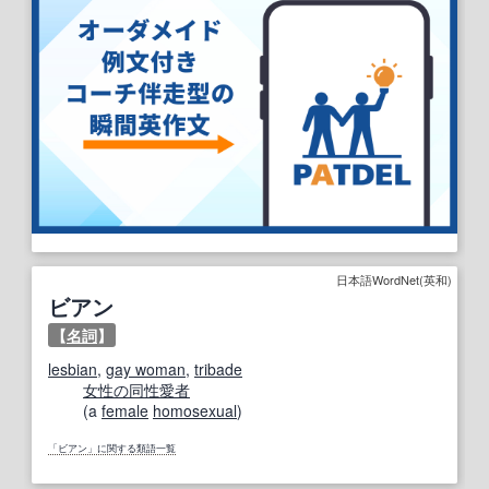
日本語WordNet(英和)
ビアン
【
名詞
】
lesbian
,
gay woman
,
tribade
女性の
同性愛者
(a
female
homosexual
)
「ビアン」に関する類語一覧