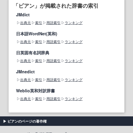
「ビアン」が掲載された辞書の索引
JMdict
出典元
索引
用語索引
ランキング
日本語WordNet(英和)
出典元
索引
用語索引
ランキング
日英固有名詞辞典
出典元
索引
用語索引
ランキング
JMnedict
出典元
索引
用語索引
ランキング
Weblio英和対訳辞書
出典元
索引
用語索引
ランキング
ビアンのページの著作権