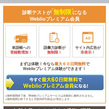
無制限
診断テストが
になる
Weblioプレミアム会員
単語帳への
語彙力診断が
サイト内広告が
登録数増加！
無制限！
非表示！
まずは体験！今なら
最大６０日間無料
で
Weblioプレミアム体験ができます！
※無料期間終了後、Weblioプレミアムサービスは自動的に解約されません。
※無料期間が終了すると月額330円(税込)が発生します。