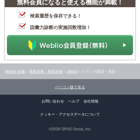
無料会員になると使える機能が満載！
検索履歴を保存できる！
語彙力診断の実施回数増加！
Weblio 辞書
>
英和辞典・和英辞典
>
JMdict
>
ビアン
の英語・英訳
パソコン版で見る
お問い合わせ
ヘルプ
会社情報
クッキー・アクセスデータについて
©2026 GRAS Group, Inc.