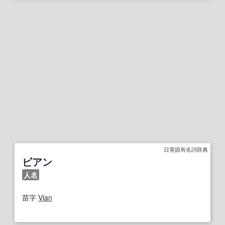
日英固有名詞辞典
ビアン
人名
苗字
Vian