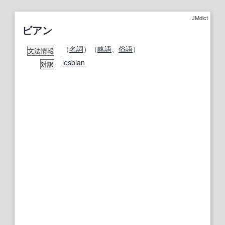
JMdict
ビアン
（
名詞
）（
略語
、
俗語
）
文法情報
lesbian
対訳