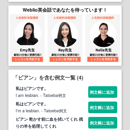
Weblio英会話であなたを待っています！
「ビアン」を含む例文一覧 (4)
私は
ビアン
です。
例文帳に追加
I am lesbian.
- Tatoeba例文
私は
ビアン
です。
例文帳に追加
I'm a lesbian.
- Tatoeba例文
ビアン
乾かす前に血を拭いてくれ 残
例文帳に追加
りの羊を処理してくれ