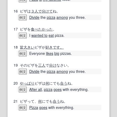
16
ピザは
３人で
分けて
ね。
Divide
the
pizza
among
you three.
例文
17
ピザを
食べた
かった
。
I
wanted to
eat
pizza.
例文
18
皆
大きい
ピザが
好きです。
Everyone
likes
big
pizzas.
例文
19
そのピザを
三人
で
分け
なさい。
Divide
the
pizza
among
you three.
例文
20
やっぱり
ピザは
何
にでも
合う
ね。
After all
,
pizza
goes
with everything.
例文
21
ピザって、
何
にでも
合う
ね。
Pizza
goes
with everything.
例文