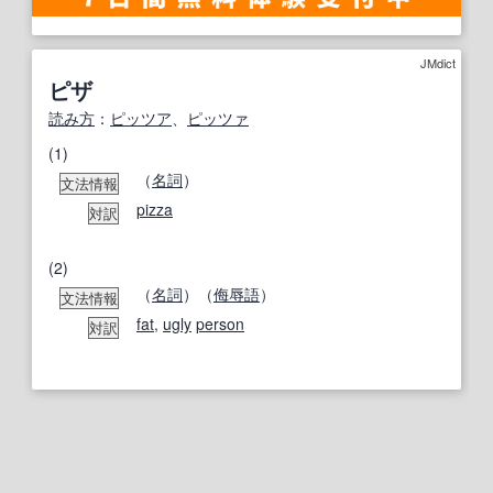
JMdict
ピザ
読み方
：
ピッツア
、
ピッツァ
(1)
（
名詞
）
文法情報
pizza
対訳
(2)
（
名詞
）（
侮辱
語
）
文法情報
fat
,
ugly
person
対訳