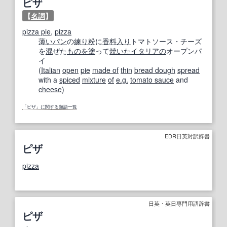
ピザ
【
名詞
】
pizza pie
,
pizza
薄い
パン
の
練り粉
に
香料
入り
トマトソース・チーズ
を
混
ぜた
ものを
塗
って
焼いた
イタリアの
オープンパ
イ
(
Italian
open
pie
made of
thin
bread dough
spread
with a
spiced
mixture
of
e.g.
tomato sauce
and
cheese
)
「ピザ」に関する類語一覧
EDR日英対訳辞書
ピザ
pizza
日英・英日専門用語辞書
ピザ