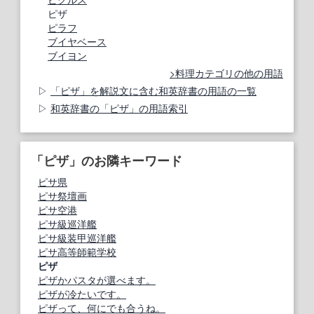
ピザ
ピラフ
ブイヤベース
ブイヨン
料理カテゴリの他の用語
「ピザ」を解説文に含む和英辞書の用語の一覧
和英辞書の「ピザ」の用語索引
「ピザ」のお隣キーワード
ピサ県
ピサ祭壇画
ピサ空港
ピサ級巡洋艦
ピサ級装甲巡洋艦
ピサ高等師範学校
ピザ
ピザかパスタが選べます。
ピザが冷たいです。
ピザって、何にでも合うね。