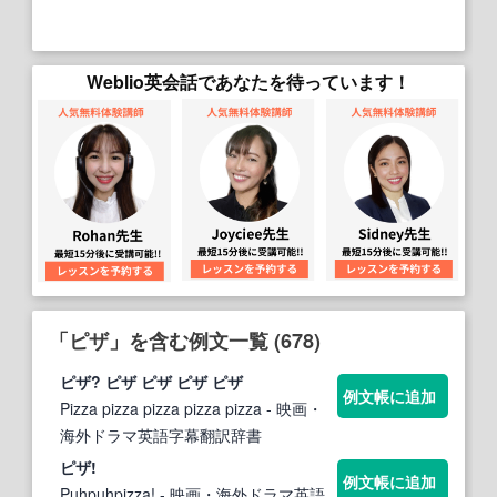
Weblio英会話であなたを待っています！
「ピザ」を含む例文一覧 (678)
ピザ
?
ピザ
ピザ
ピザ
ピザ
例文帳に追加
Pizza pizza pizza pizza pizza
- 映画・
海外ドラマ英語字幕翻訳辞書
ピザ
!
例文帳に追加
Puhpuhpizza!
- 映画・海外ドラマ英語