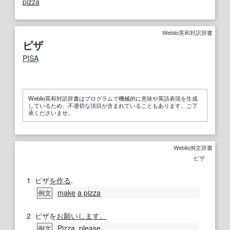
pizza
Weblio英和対訳辞書
ピザ
PISA
Weblio英和対訳辞書はプログラムで機械的に意味や英語表現を生成
しているため、不適切な項目が含まれていることもあります。ご了
承くださいませ。
Weblio例文辞書
ピザ
1
ピザ
を作る
.
make
a pizza
例文
2
ピザを
お願いします。
Pizza
,
please.
例文