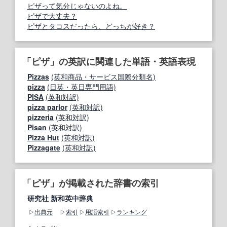
ピザって気分じゃないのよね。
ピザで大丈夫？
ピザとタコスだったら、どっちが好き？
「ピザ」の英訳に関連した単語・英語表現
Pizzas
(英和商品・サービス国際分類名)
pizza
(日英・英日専門用語)
PISA
(英和対訳)
pizza parlor
(英和対訳)
pizzeria
(英和対訳)
Pisan
(英和対訳)
Pizza Hut
(英和対訳)
Pizzagate
(英和対訳)
「ピザ」が掲載された辞書の索引
研究社 新和英中辞典
出典元
索引
用語索引
ランキング