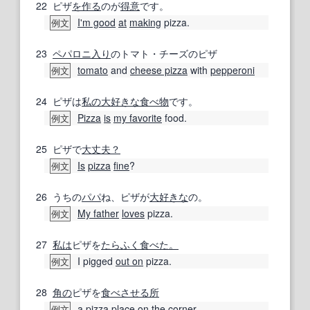
22
ピザ
を作る
のが
得意
です。
I'm good
at
making
pizza.
例文
23
ペパロニ
入り
のトマト・チーズのピザ
tomato
and
cheese pizza
with
pepperoni
例文
24
ピザは
私の
大好きな
食べ物
です。
Pizza
is
my favorite
food.
例文
25
ピザで
大丈夫？
Is
pizza
fine
?
例文
26
うちの
パパ
ね、ピザが
大好きな
の。
My father
loves
pizza.
例文
27
私は
ピザを
たらふく
食べた。
I pigged
out on
pizza.
例文
28
角の
ピザを
食べさせる
所
a pizza
place
on the corner
例文