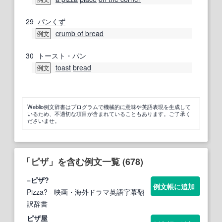
29
パンくず
crumb of bread
例文
30
トースト・パン
toast
bread
例文
Weblio例文辞書はプログラムで機械的に意味や英語表現を生成して
いるため、不適切な項目が含まれていることもあります。ご了承く
ださいませ。
「ピザ」を含む例文一覧 (678)
−
ピザ
?
例文帳に追加
Pizza?
- 映画・海外ドラマ英語字幕翻
訳辞書
ピザ
屋