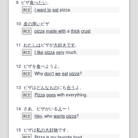
9
ピザ
食べたい
。
I want to
eat
pizza.
例文
10
皮の
厚い
ピザ
pizza
made with
a
thick
crust
例文
11
わたしは
ピザが
大好きです
。
I like
pizza
very
much.
例文
12
ピザを
食
べようよ。
Why
don't
we
eat
pizza
?
例文
13
ピザは
どんなもの
にも
合う
よ。
Pizza
goes
with everything.
例文
14
さあ、ピザがいる
人
ー！
Hey
, who
wants
pizza
?
例文
15
ピザは
私の
大好物
です。
Pizza
is
my favorite
food.
例文