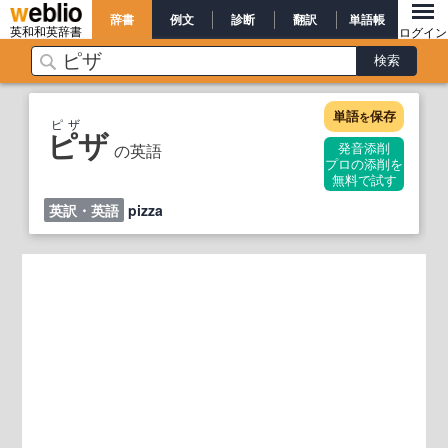
辞書
例文
診断
翻訳
単語帳
英和和英辞書
ログイン
単語
保存
を
ピザ
ピザ
の英語
発音添削
プロの添削を
無料で試す
英訳・英語
pizza