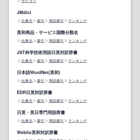
カテゴリ
JMdict
出典元
索引
用語索引
ランキング
英和商品・サービス国際分類名
出典元
索引
用語索引
ランキング
JST科学技術用語日英対訳辞書
出典元
索引
用語索引
ランキング
日本語WordNet(英和)
出典元
索引
用語索引
ランキング
EDR日英対訳辞書
出典元
索引
用語索引
ランキング
日英・英日専門用語辞書
出典元
索引
用語索引
ランキング
Weblio英和対訳辞書