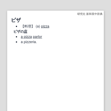
研究社 新和英中辞典
ピザ
【
料理
】
(a)
pizza
ピザの
店
a pizza
parlor
a pizzeria.