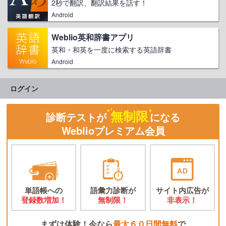
2秒で翻訳、翻訳結果を話す！
Android
Weblio英和辞書アプリ
英和・和英を一度に検索する英語辞書
Android
ログイン
無制限
診断テストが
になる
Weblioプレミアム会員
単語帳への
語彙力診断が
サイト内広告が
登録数増加！
無制限！
非表示！
まずは体験！今なら
最大６０日間無料
で