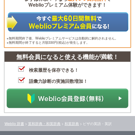
Weblioプレミアム体験ができます！
※無料期間終了後、Weblioプレミアムサービスは自動的に解約されません。
※無料期間が終了すると月額330円(税込)が発生します。
無料会員になると使える機能が満載！
検索履歴を保存できる！
語彙力診断の実施回数増加！
Weblio 辞書
>
英和辞典・和英辞典
>
和英辞典
>
ピザ
の英語・英訳