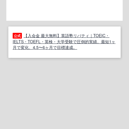
【入会金 最大無料】英語塾リバティ｜TOEIC・
公式
IELTS・TOEFL・英検・大学受験で圧倒的実績。最短1ヶ
月で変化、4.5〜6ヶ月で目標達成。