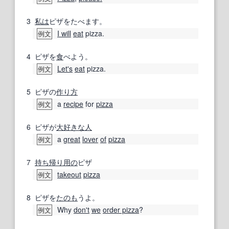
3
私は
ピザをたべます。
I will
eat
pizza.
例文
4
ピザを
食
べよう。
Let's
eat
pizza.
例文
5
ピザの
作り方
a
recipe
for
pizza
例文
6
ピザが
大好きな人
a
great
lover
of
pizza
例文
7
持ち帰り
用の
ピザ
takeout
pizza
例文
8
ピザを
たのも
うよ。
Why
don't
we
order pizza
?
例文