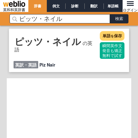
辞書
例文
診断
翻訳
単語帳
英和和英辞書
ログイン
単語
保存
を
ピッツ・ネイル
の英
瞬間英作文
語
発音も矯正
無料で試す
英訳・英語
Piz Nair