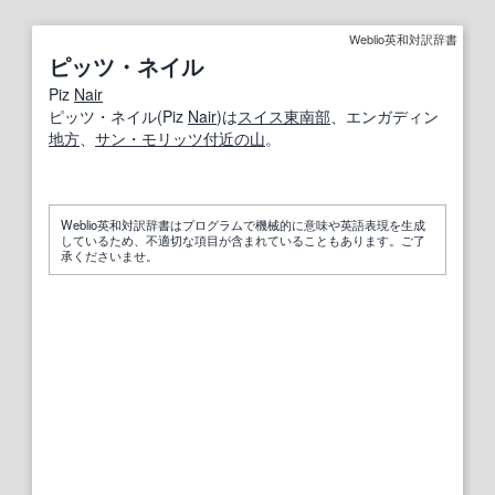
Weblio英和対訳辞書
ピッツ・ネイル
Piz
Nair
ピッツ・ネイル(Piz
Nair
)は
スイス
東南
部
、エンガディン
地方
、
サン・モリッツ
付近
の山
。
Weblio英和対訳辞書はプログラムで機械的に意味や英語表現を生成
しているため、不適切な項目が含まれていることもあります。ご了
承くださいませ。