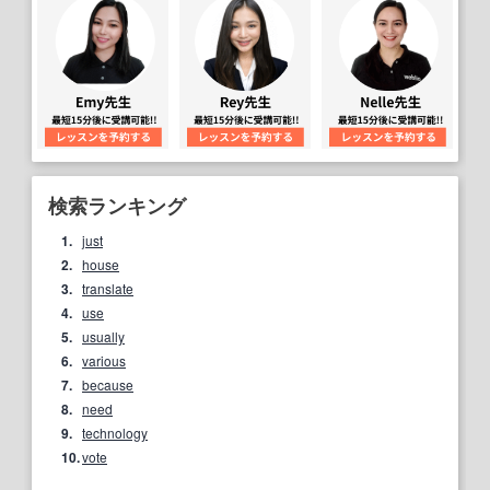
検索ランキング
1.
just
2.
house
3.
translate
4.
use
5.
usually
6.
various
7.
because
8.
need
9.
technology
10.
vote