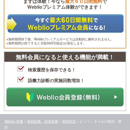
まずは体験！今なら
最大６０日間無料
で
Weblioプレミアム体験ができます！
※無料期間終了後、Weblioプレミアムサービスは自動的に解約されません。
※無料期間が終了すると月額330円(税込)が発生します。
無料会員になると使える機能が満載！
検索履歴を保存できる！
語彙力診断の実施回数増加！
Weblio 辞書
>
英和辞典・和英辞典
>
英和対訳
>
ピッツ・ネイル
の英語・英
訳