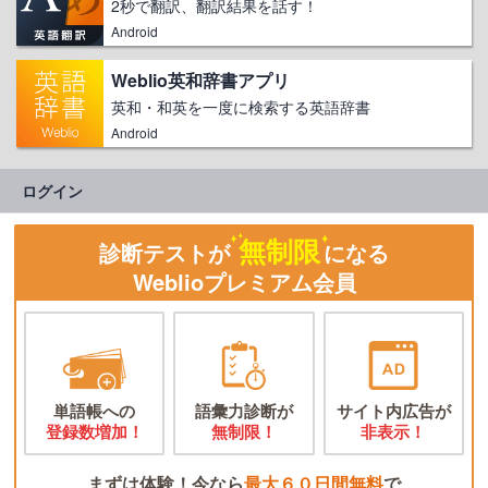
2秒で翻訳、翻訳結果を話す！
Android
Weblio英和辞書アプリ
英和・和英を一度に検索する英語辞書
Android
ログイン
無制限
診断テストが
になる
Weblioプレミアム会員
単語帳への
語彙力診断が
サイト内広告が
登録数増加！
無制限！
非表示！
まずは体験！今なら
最大６０日間無料
で