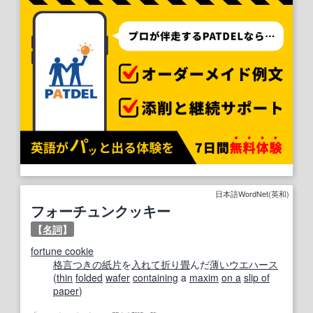
日本語WordNet(英和)
フォーチュンクッキー
【
名詞
】
fortune cookie
格言
つきの
紙片
を
入れて
折り
畳
んだ
薄い
ウエハース
(
thin
folded
wafer
containing
a
maxim
on a
slip of
paper
)