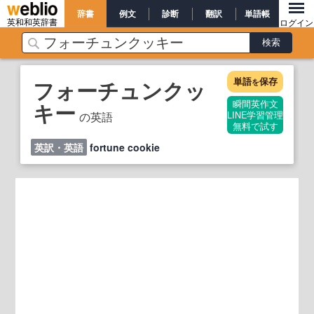
辞書
例文
診断
翻訳
単語帳
英和和英辞書
ログイン
単語
保存
フォーチュンクッ
を
キー
瞬間英作文
の英語
LINE学習管理
無料で試す
英訳・英語
fortune cookie