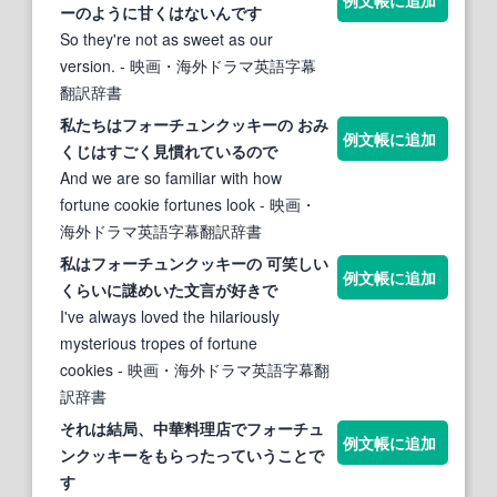
ー
のように甘くはないんです
So they're not as sweet as our
version.
- 映画・海外ドラマ英語字幕
翻訳辞書
私たちは
フォーチュンクッキー
の おみ
例文帳に追加
くじはすごく見慣れているので
And we are so familiar with how
fortune cookie fortunes look
- 映画・
海外ドラマ英語字幕翻訳辞書
私は
フォーチュンクッキー
の 可笑しい
例文帳に追加
くらいに謎めいた文言が好きで
I've always loved the hilariously
mysterious tropes of fortune
cookies
- 映画・海外ドラマ英語字幕翻
訳辞書
それは結局、中華料理店で
フォーチュ
例文帳に追加
ンクッキー
をもらったっていうことで
す