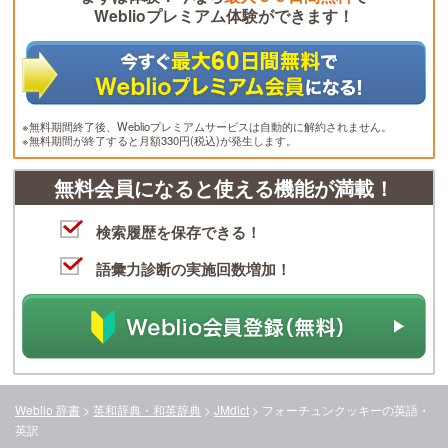
Weblioプレミアム体験ができます！
※無料期間終了後、Weblioプレミアムサービスは自動的に解約されません。
※無料期間が終了すると月額330円(税込)が発生します。
無料会員になると使える機能が満載！
検索履歴を保存できる！
語彙力診断の実施回数増加！
Weblio 辞書
>
英和辞典・和英辞典
>
JMdict
>
フォーチュンクッキー
の英語・
英訳