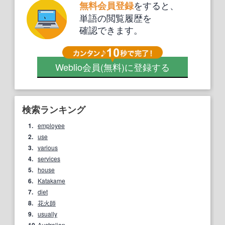
をすると、
無料会員登録
単語の閲覧履歴を
確認できます。
Weblio会員
(無料)
に登録する
検索ランキング
1.
employee
2.
use
3.
various
4.
services
5.
house
6.
Katakame
7.
diet
8.
花火師
9.
usually
Australian