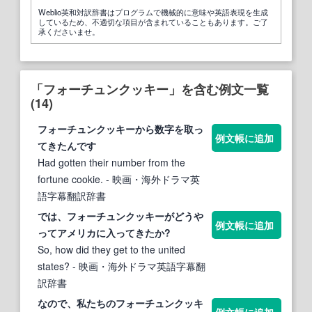
Weblio英和対訳辞書はプログラムで機械的に意味や英語表現を生成
しているため、不適切な項目が含まれていることもあります。ご了
承くださいませ。
「フォーチュンクッキー」を含む例文一覧
(14)
フォーチュンクッキー
から数字を取っ
例文帳に追加
てきたんです
Had gotten their number from the
fortune cookie.
- 映画・海外ドラマ英
語字幕翻訳辞書
では、
フォーチュンクッキー
がどうや
例文帳に追加
ってアメリカに入ってきたか?
So, how did they get to the united
states?
- 映画・海外ドラマ英語字幕翻
訳辞書
なので、私たちの
フォーチュンクッキ
例文帳に追加