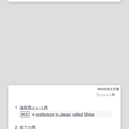
Weblio例文辞書
フンジュン県
1
滋賀県
という
県
a
prefecture
in Japan
called
Shiga
例文
2
総て
の
県