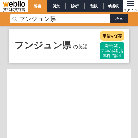
辞書
例文
診断
翻訳
単語帳
英和和英辞書
ログイン
単語
保存
を
フンジュン県
の英語
発音添削
プロの添削を
無料で試す