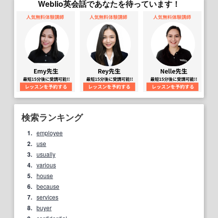
Weblio英会話であなたを待っています！
検索ランキング
1.
employee
2.
use
3.
usually
4.
various
5.
house
6.
because
7.
services
8.
buyer