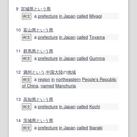
9
宮城県
という
県
a
prefecture
in Japan
called
Miyagi
例文
10
富山県
という
県
a
prefecture
in Japan
called
Toyama
例文
11
群馬県
という
県
a
prefecture
in Japan
called
Gumma
例文
12
満州
という
,
中国大陸
の
地域
a
region
in
northeastern
People's Republic
例文
of China
,
named
Manchuria
13
高知県
という
県
a
prefecture
in Japan
called
Kochi
例文
14
茨城県
という
県
a
prefecture
in Japan
called
Ibaraki
例文