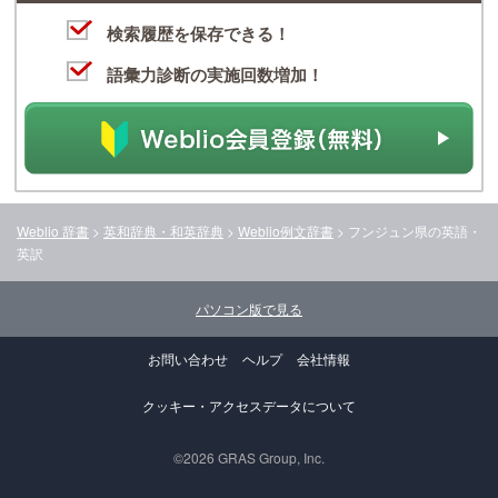
検索履歴を保存できる！
語彙力診断の実施回数増加！
Weblio 辞書
>
英和辞典・和英辞典
>
Weblio例文辞書
>
フンジュン県
の英語・
英訳
パソコン版で見る
お問い合わせ
ヘルプ
会社情報
クッキー・アクセスデータについて
©2026 GRAS Group, Inc.