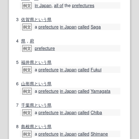
in Japan
,
all of
the
prefectures
例文
3
佐賀県
という
県
a
prefecture
in Japan
called
Saga
例文
4
県
，
府
prefecture
例文
5
福井県
という
県
a
prefecture
in Japan
called
Fukui
例文
6
山形県
という
県
a
prefecture
in Japan
called
Yamagata
例文
7
千葉県
という
県
a
prefecture
in Japan
called
Chiba
例文
8
島根県
という
県
a
prefecture
in Japan
called
Shimane
例文