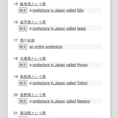
15
岐阜県
という
県
a
prefecture
in Japan
called
Gifu
例文
16
岩手県
という
県
a
prefecture
in Japan
called
Iwate
例文
17
県
の
全体
an
entire
prefecture
例文
18
兵庫県
という
県
a
prefecture
in Japan
called
Hyogo
例文
19
鳥取県
という
県
a
prefecture
in Japan
called
Tottori
例文
20
長野県
という
県
a
prefecture
in Japan
called
Nagano
例文
21
新潟県
という
県