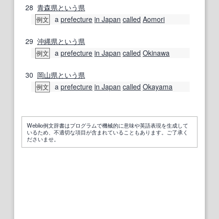
28
青森県
という
県
a
prefecture
in Japan
called
Aomori
例文
29
沖縄県
という
県
a
prefecture
in Japan
called
Okinawa
例文
30
岡山県
という
県
a
prefecture
in Japan
called
Okayama
例文
Weblio例文辞書はプログラムで機械的に意味や英語表現を生成して
いるため、不適切な項目が含まれていることもあります。ご了承く
ださいませ。