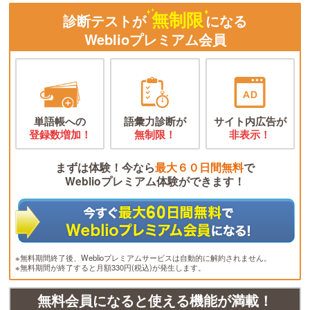
無制限
診断テストが
になる
Weblioプレミアム会員
単語帳への
語彙力診断が
サイト内広告が
登録数増加！
無制限！
非表示！
まずは体験！今なら
最大６０日間無料
で
Weblioプレミアム体験ができます！
※無料期間終了後、Weblioプレミアムサービスは自動的に解約されません。
※無料期間が終了すると月額330円(税込)が発生します。
無料会員になると使える機能が満載！