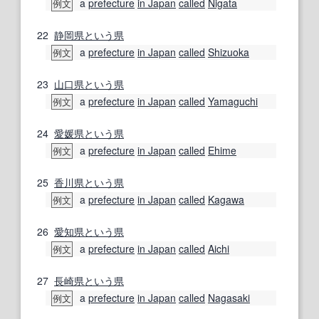
a
prefecture
in Japan
called
Nigata
例文
22
静岡県
という
県
a
prefecture
in Japan
called
Shizuoka
例文
23
山口県
という
県
a
prefecture
in Japan
called
Yamaguchi
例文
24
愛媛県
という
県
a
prefecture
in Japan
called
Ehime
例文
25
香川県
という
県
a
prefecture
in Japan
called
Kagawa
例文
26
愛知県
という
県
a
prefecture
in Japan
called
Aichi
例文
27
長崎県
という
県
a
prefecture
in Japan
called
Nagasaki
例文