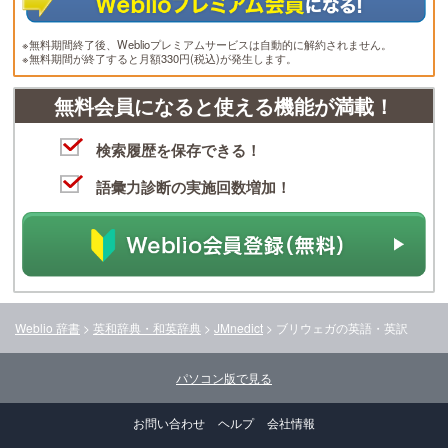
※無料期間終了後、Weblioプレミアムサービスは自動的に解約されません。
※無料期間が終了すると月額330円(税込)が発生します。
無料会員になると使える機能が満載！
検索履歴を保存できる！
語彙力診断の実施回数増加！
Weblio 辞書
>
英和辞典・和英辞典
>
JMnedict
>
ブリウェガ
の英語・英訳
パソコン版で見る
お問い合わせ
ヘルプ
会社情報