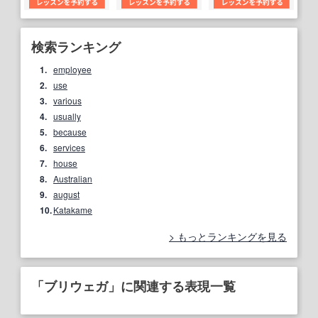
検索ランキング
1.
employee
2.
use
3.
various
4.
usually
5.
because
6.
services
7.
house
8.
Australian
9.
august
10.
Katakame
もっとランキングを見る
「ブリウェガ」に関連する表現一覧