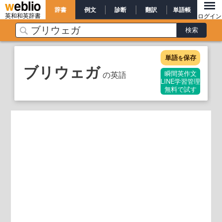
辞書
例文
診断
翻訳
単語帳
英和和英辞書
ログイン
単語
保存
を
ブリウェガ
の英語
瞬間英作文
LINE学習管理
無料で試す