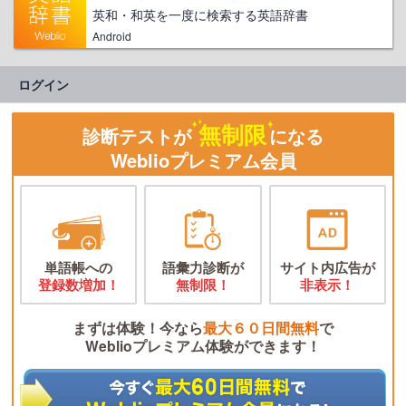
英和・和英を一度に検索する英語辞書
Android
ログイン
無制限
診断テストが
になる
Weblioプレミアム会員
単語帳への
語彙力診断が
サイト内広告が
登録数増加！
無制限！
非表示！
まずは体験！今なら
最大６０日間無料
で
Weblioプレミアム体験ができます！