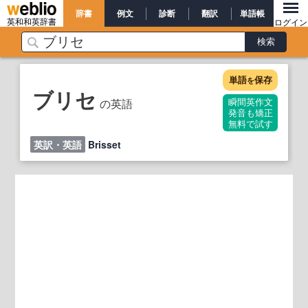
辞書
例文
診断
翻訳
単語帳
英和和英辞書
ログイン
単語
保存
を
ブリセ
の英語
瞬間英作文
発音も矯正
無料で試す
英訳・英語
Brisset