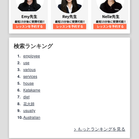
検索ランキング
1.
employee
2.
use
3.
various
4.
services
5.
house
6.
Katakame
7.
diet
8.
花火師
9.
usually
10.
Australian
もっとランキングを見る