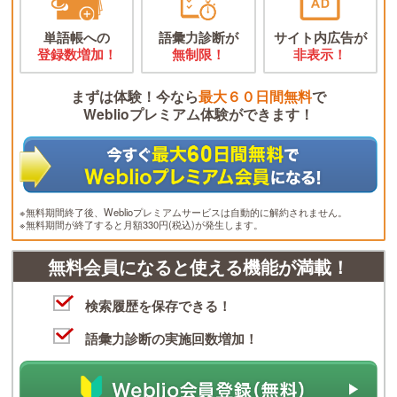
単語帳への
語彙力診断が
サイト内広告が
登録数増加！
無制限！
非表示！
まずは体験！今なら
最大６０日間無料
で
Weblioプレミアム体験ができます！
※無料期間終了後、Weblioプレミアムサービスは自動的に解約されません。
※無料期間が終了すると月額330円(税込)が発生します。
無料会員になると使える機能が満載！
検索履歴を保存できる！
語彙力診断の実施回数増加！