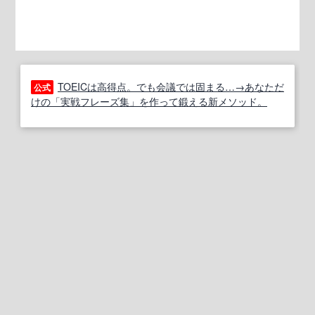
TOEICは高得点。でも会議では固まる…→あなただ
公式
けの「実戦フレーズ集」を作って鍛える新メソッド。