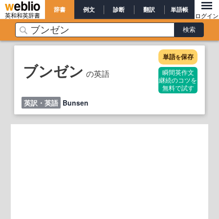
辞書
例文
診断
翻訳
単語帳
英和和英辞書
ログイン
単語
保存
を
ブンゼン
の英語
瞬間英作文
継続のコツを
無料で試す
英訳・英語
Bunsen