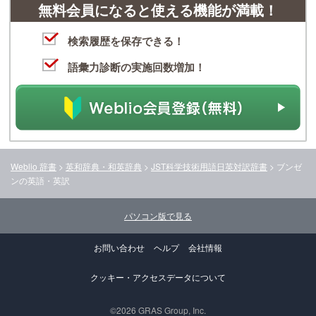
無料会員になると使える機能が満載！
検索履歴を保存できる！
語彙力診断の実施回数増加！
Weblio 辞書
>
英和辞典・和英辞典
>
JST科学技術用語日英対訳辞書
>
ブンゼ
ン
の英語・英訳
パソコン版で見る
お問い合わせ
ヘルプ
会社情報
クッキー・アクセスデータについて
©2026 GRAS Group, Inc.