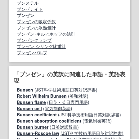
ブンステル
ブンゼナイト
ブンゼン
ブンゼンの吸収係数
ブンゼンの氷熱量計
ブンゼン･キルヒホッフの法則
ブンゼンクランプ
ブンゼン-シリング比重計
ブンゼンバルブ
「ブンゼン」の英訳に関連した単語・英語表
現
Bunsen
(JST科学技術用語日英対訳辞書)
Robert Wilhelm Bunsen
(英和対訳)
Bunsen flame
(日英・英日専門用語)
Bunsen cell
(電気制御英語)
Bunsen coefficient
(JST科学技術用語日英対訳辞書)
Bunsen absorption coefficient
(電気制御英語)
Bunsen burner
(日英対訳辞書)
Bunsen‐Roscoe law
(JST科学技術用語日英対訳辞書)