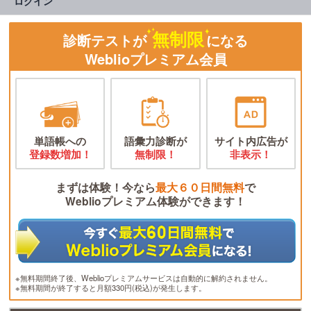
ログイン
無制限
診断テストが
になる
Weblioプレミアム会員
単語帳への
語彙力診断が
サイト内広告が
登録数増加！
無制限！
非表示！
まずは体験！今なら
最大６０日間無料
で
Weblioプレミアム体験ができます！
※無料期間終了後、Weblioプレミアムサービスは自動的に解約されません。
※無料期間が終了すると月額330円(税込)が発生します。