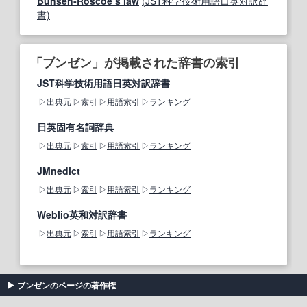
Bunsen‐Roscoe’s law
(JST科学技術用語日英対訳辞
書)
「ブンゼン」が掲載された辞書の索引
JST科学技術用語日英対訳辞書
出典元
索引
用語索引
ランキング
日英固有名詞辞典
出典元
索引
用語索引
ランキング
JMnedict
出典元
索引
用語索引
ランキング
Weblio英和対訳辞書
出典元
索引
用語索引
ランキング
ブンゼンのページの著作権