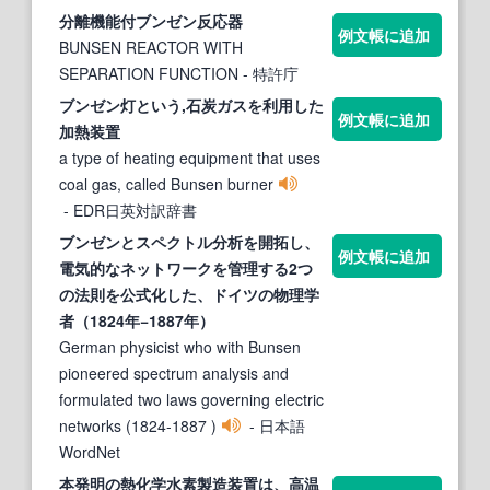
分離機能付
ブンゼン
反応器
例文帳に追加
BUNSEN REACTOR WITH
SEPARATION FUNCTION
- 特許庁
ブンゼン
灯という,石炭ガスを利用した
例文帳に追加
加熱装置
a type of heating equipment that uses
coal gas, called Bunsen burner
- EDR日英対訳辞書
ブンゼン
とスペクトル分析を開拓し、
例文帳に追加
電気的なネットワークを管理する2つ
の法則を公式化した、ドイツの物理学
者（1824年−1887年）
German physicist who with Bunsen
pioneered spectrum analysis and
formulated two laws governing electric
networks (1824-1887 )
- 日本語
WordNet
本発明の熱化学水素製造装置は、高温