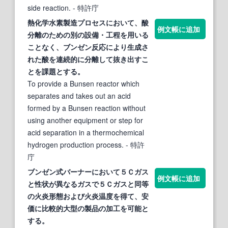
side reaction.
- 特許庁
熱化学水素製造プロセスにおいて、酸
例文帳に追加
分離のための別の設備・工程を用いる
ことなく、
ブンゼン
反応により生成さ
れた酸を連続的に分離して抜き出すこ
とを課題とする。
To provide a Bunsen reactor which
separates and takes out an acid
formed by a Bunsen reaction without
using another equipment or step for
acid separation in a thermochemical
hydrogen production process.
- 特許
庁
ブンゼン
式バーナーにおいて５Ｃガス
例文帳に追加
と性状が異なるガスで５Ｃガスと同等
の火炎形態および火炎温度を得て、安
価に比較的大型の製品の加工を可能と
する。