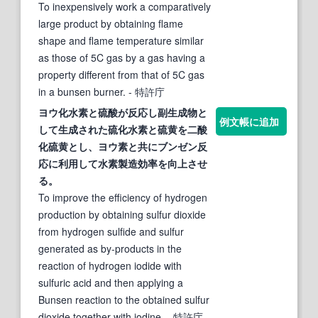
To inexpensively work a comparatively
large product by obtaining flame
shape and flame temperature similar
as those of 5C gas by a gas having a
property different from that of 5C gas
in a bunsen burner.
- 特許庁
ヨウ化水素と硫酸が反応し副生成物と
例文帳に追加
して生成された硫化水素と硫黄を二酸
化硫黄とし、ヨウ素と共に
ブンゼン
反
応に利用して水素製造効率を向上させ
る。
To improve the efficiency of hydrogen
production by obtaining sulfur dioxide
from hydrogen sulfide and sulfur
generated as by-products in the
reaction of hydrogen iodide with
sulfuric acid and then applying a
Bunsen reaction to the obtained sulfur
dioxide together with iodine.
- 特許庁