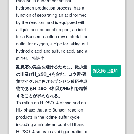
reaction in a thermochemical
hydrogen production process, has a
function of separating an acid formed
by the reaction, and is equipped with
a liquid accommodation part, an inlet
for a Bunsen reaction raw material, an
outlet for oxygen, a pipe for taking out
hydriodic acid and sulfuric acid, and a
stirrer.
- 特許庁
副反応の発生を避けるために、微少量
例文帳に追加
のHI及びH_2SO_4を含む、ヨウ素-硫
黄サイクルにおける
ブンゼン
反応生成
物であるH_2SO_4相及びHIx相を精製
することが求められる。
To refine an H_2SO_4 phase and an
HIx phase that are Bunsen reaction
products in the iodine-sulfur cycle,
including a minute amount of HI and
H_2SO_4 so as to avoid generation of