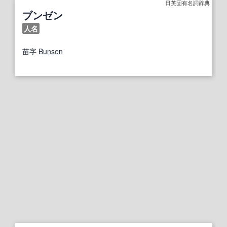
日英固有名詞辞典
ブンゼン
人名
苗字
Bunsen