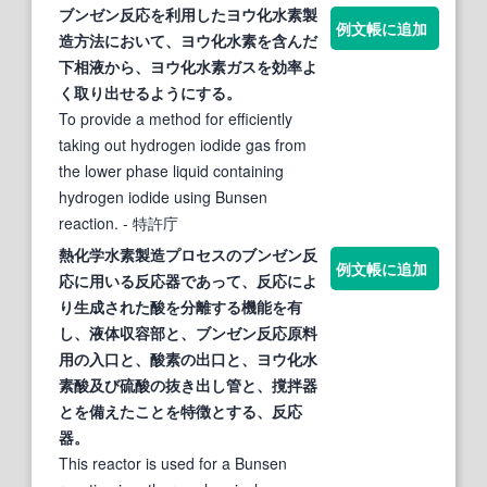
ブンゼン
反応を利用したヨウ化水素製
例文帳に追加
造方法において、ヨウ化水素を含んだ
下相液から、ヨウ化水素ガスを効率よ
く取り出せるようにする。
To provide a method for efficiently
taking out hydrogen iodide gas from
the lower phase liquid containing
hydrogen iodide using Bunsen
reaction.
- 特許庁
熱化学水素製造プロセスの
ブンゼン
反
例文帳に追加
応に用いる反応器であって、反応によ
り生成された酸を分離する機能を有
し、液体収容部と、
ブンゼン
反応原料
用の入口と、酸素の出口と、ヨウ化水
素酸及び硫酸の抜き出し管と、撹拌器
とを備えたことを特徴とする、反応
器。
This reactor is used for a Bunsen