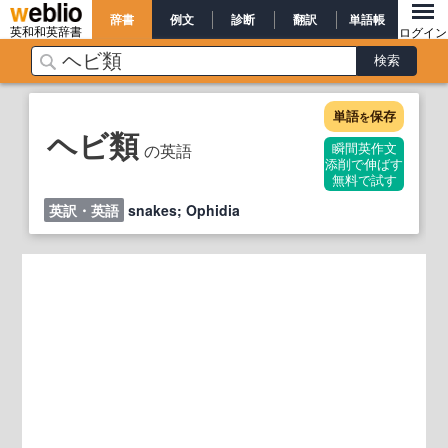
辞書
例文
診断
翻訳
単語帳
英和和英辞書
ログイン
単語
保存
を
ヘビ類
の英語
瞬間英作文
添削で伸ばす
無料で試す
英訳・英語
snakes; Ophidia