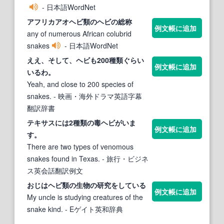
- 日本語WordNet
アフリカアオ
ヘビ類
の
ヘビ
の総称
例文帳に追加
any of numerous African colubrid
snakes
- 日本語WordNet
ええ、そして、
ヘビ
も200種
類
ぐらい
例文帳に追加
いるわ。
Yeah, and close to 200 species of
snakes.
- 映画・海外ドラマ英語字幕
翻訳辞書
テキサスには2種
類
の毒
ヘビ
がいま
例文帳に追加
す。
There are two types of venomous
snakes found in Texas.
- 旅行・ビジネ
ス英会話翻訳例文
おじは
ヘビ類
の生物の研究をしている
例文帳に追加
My uncle is studying creatures of the
snake kind.
- Eゲイト英和辞典