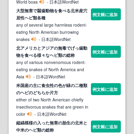
World boas
- 日本語WordNet
大型無害で齧歯動物を食べる北米産穴
例文帳に追加
居性
ヘビ類
各種
any of several large harmless rodent-
eating North American burrowing
snakes
- 日本語WordNet
北アメリカとアジアの無毒でげっ歯動
例文帳に追加
物を食べる様々な
ヘビ類
の総称
any of various nonvenomous rodent-
eating snakes of North America and
Asia
- 日本語WordNet
米国産の主に食虫性の色が緑の二種
類
例文帳に追加
の
ヘビ
のどちらか片方
either of two North American chiefly
insectivorous snakes that are green in
color
- 日本語WordNet
縦縞模様の入った無害の胎生の北米と
例文帳に追加
中米の
ヘビ類
の総称