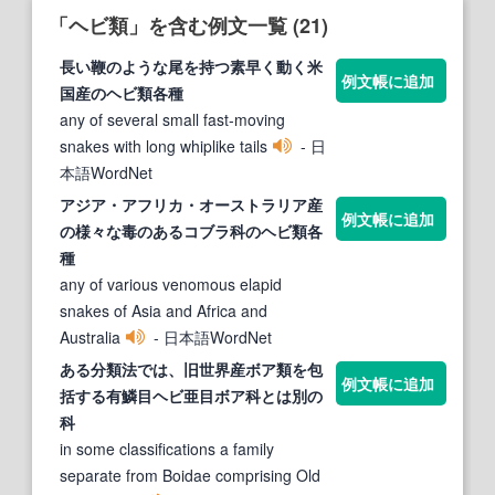
「ヘビ類」を含む例文一覧 (21)
長い鞭のような尾を持つ素早く動く米
例文帳に追加
国産の
ヘビ類
各種
any of several small fast-moving
snakes with long whiplike tails
- 日
本語WordNet
アジア・アフリカ・オーストラリア産
例文帳に追加
の様々な毒のあるコブラ科の
ヘビ類
各
種
any of various venomous elapid
snakes of Asia and Africa and
Australia
- 日本語WordNet
ある分
類
法では、旧世界産ボア
類
を包
例文帳に追加
括する有鱗目
ヘビ
亜目ボア科とは別の
科
in some classifications a family
separate from Boidae comprising Old