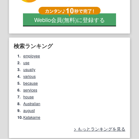
Weblio会員
(無料)
に登録する
検索ランキング
1.
employee
2.
use
3.
usually
4.
various
5.
because
6.
services
7.
house
8.
Australian
9.
august
10.
Katakame
もっとランキングを見る