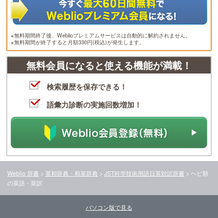
※無料期間終了後、Weblioプレミアムサービスは自動的に解約されません。
※無料期間が終了すると月額330円(税込)が発生します。
無料会員になると使える機能が満載！
検索履歴を保存できる！
語彙力診断の実施回数増加！
Weblio 辞書
>
英和辞典・和英辞典
>
JST科学技術用語日英対訳辞書
>
ヘビ類
の英語・英訳
パソコン版で見る