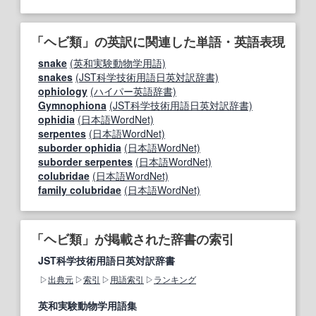
「ヘビ類」の英訳に関連した単語・英語表現
snake
(英和実験動物学用語)
snakes
(JST科学技術用語日英対訳辞書)
ophiology
(ハイパー英語辞書)
Gymnophiona
(JST科学技術用語日英対訳辞書)
ophidia
(日本語WordNet)
serpentes
(日本語WordNet)
suborder ophidia
(日本語WordNet)
suborder serpentes
(日本語WordNet)
colubridae
(日本語WordNet)
family colubridae
(日本語WordNet)
「ヘビ類」が掲載された辞書の索引
JST科学技術用語日英対訳辞書
出典元
索引
用語索引
ランキング
英和実験動物学用語集