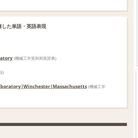
連した単語・英語表現
ratory
(機械工学英和和英辞典)
語)
Laboratory|Winchester|Massachusetts
(機械工学