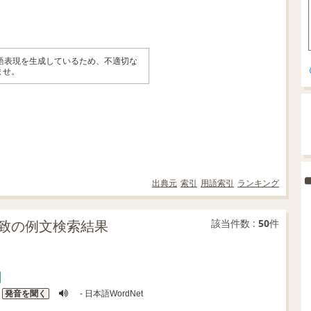
英語表現を生成しているため、不適切な
ませ。
出典元
索引
用語索引
ランキング
致の例文検索結果
該当件数 :
50
件
発音を聞く
- 日本語WordNet