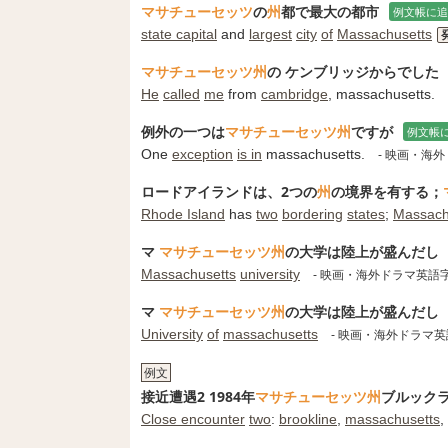
マサチューセッツ
の
州
都で最大の都市
例文帳に追
state capital
and
largest
city
of
Massachusetts
マサチューセッツ州
の ケンブリッジからでした
He
called
me
from
cambridge
, massachusetts.
例外の一つは
マサチューセッツ州
ですが
例文帳
One
exception
is in
massachusetts.
- 映画・海
ロードアイランドは、2つの
州
の境界を有する；
Rhode Island
has
two
bordering
states
;
Massach
マ
マサチューセッツ州
の大学は陸上が盛んだし
Massachusetts
university
- 映画・海外ドラマ英語
マ
マサチューセッツ州
の大学は陸上が盛んだし
University
of
massachusetts
- 映画・海外ドラマ
例文
接近遭遇2 1984年
マサチューセッツ州
ブルック
Close encounter
two
:
brookline
,
massachusetts
,