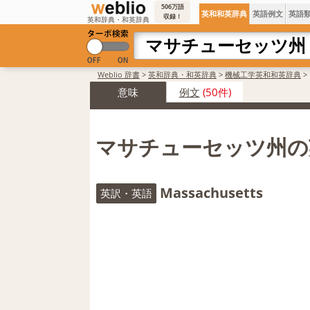
506万語
英和和英辞典
英語例文
英語
収録！
英和辞典・和英辞典
Weblio 辞書
>
英和辞典・和英辞典
>
機械工学英和和英辞典
>
意味
例文
(50件)
マサチューセッツ州の
Massachusetts
英訳・英語