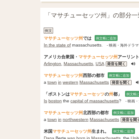
「マサチューセッツ州」の部分一
例文
マサチューセッツ州
では
例文帳に追加
In the state of
massachusetts.
- 映画・海外ドラ
アメリカ合衆国・
マサチューセッツ州
アーリント
Arlington
,
Massachusetts
,
USA
発音を聞く
マサチューセッツ州
西部の都市
例文帳に追加
a
town
in
western
Massachusetts
発音を聞く
「ボストンは
マサチューセッツ
の
州
都」
例文帳
Is
boston
the
capital of massachusetts
?
- 映画
マサチューセッツ州
北西部の都市
例文帳に追加
a
town
in
northwestern
Massachusetts
発音を聞
米国
マサチューセッツ州
生まれ。
例文帳に追加
Dana
Berte
was born
in
Massachusetts
, the
Uni