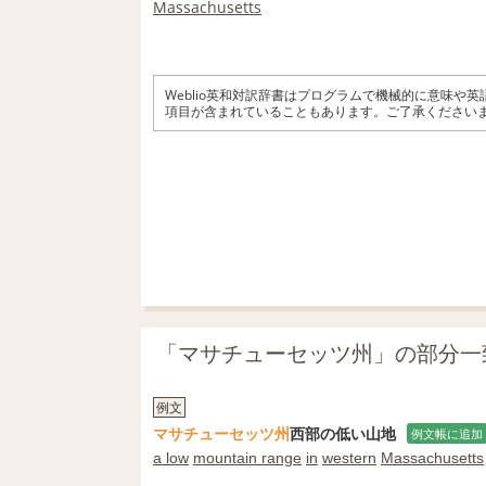
Massachusetts
Weblio英和対訳辞書はプログラムで機械的に意味や
項目が含まれていることもあります。ご了承ください
「マサチューセッツ州」の部分一
例文
マサチューセッツ州
西部の低い山地
例文帳に追加
a low
mountain range
in
western
Massachusetts