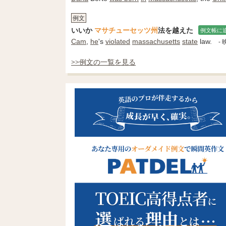
例文
いいか
マサチューセッツ州
法を越えた
例文帳に
Cam
,
he
's
violated
massachusetts
state
law.
-
>>例文の一覧を見る