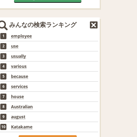
みんなの検索ランキング
employee
1
use
2
usually
3
various
4
because
5
services
6
house
7
Australian
8
august
9
Katakame
10