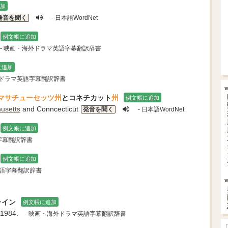
加
発音を聞く
- 日本語WordNet
例文帳に追加
- 映画・海外ドラマ英語字幕翻訳辞書
に追加
外ドラマ英語字幕翻訳辞書
マサチューセッツ州
とコネチカット
州
例文帳に追加
usetts
and Conncecticut
発音を聞く
- 日本語WordNet
例文帳に追加
字幕翻訳辞書
例文帳に追加
英語字幕翻訳辞書
ライン
例文帳に追加
 1984.
- 映画・海外ドラマ英語字幕翻訳辞書