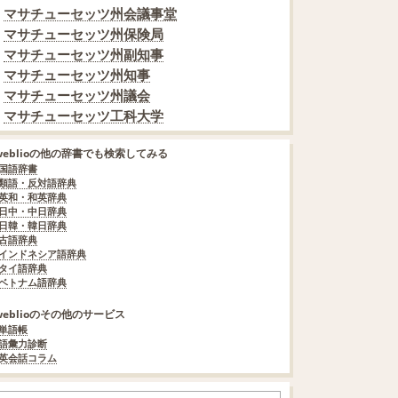
マサチューセッツ州会議事堂
マサチューセッツ州保険局
マサチューセッツ州副知事
マサチューセッツ州知事
マサチューセッツ州議会
マサチューセッツ工科大学
weblioの他の辞書でも検索してみる
国語辞書
類語・反対語辞典
英和・和英辞典
日中・中日辞典
日韓・韓日辞典
古語辞典
インドネシア語辞典
タイ語辞典
ベトナム語辞典
weblioのその他のサービス
単語帳
語彙力診断
英会話コラム