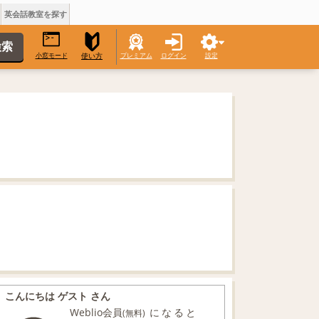
英会話教室を探す
小窓モード
プレミアム
ログイン
設定
使い方
こんにちは ゲスト さん
Weblio会員
になると
(無料)