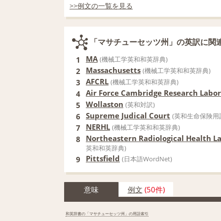
>>例文の一覧を見る
「マサチューセッツ州」の英訳に関
MA
1
(機械工学英和和英辞典)
Massachusetts
2
(機械工学英和和英辞典)
AFCRL
3
(機械工学英和和英辞典)
Air Force Cambridge Research Labo
4
Wollaston
5
(英和対訳)
Supreme Judical Court
6
(英和生命保険用
NERHL
7
(機械工学英和和英辞典)
Northeastern Radiological Health 
8
英和和英辞典)
Pittsfield
9
(日本語WordNet)
意味
例文
(50件)
和英辞書の「マサチューセッツ州」の用語索引