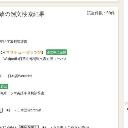
致の例文検索結果
該当件数 :
50
件
マ英語字幕翻訳辞書
ン(
マサチューセッツ州
)
例文帳に追加
- Wikipedia日英京都関連文書対訳コーパス
- 日本語WordNet
に追加
・海外ドラマ英語字幕翻訳辞書
く
- 日本語WordNet
ted
States.
発音を聞く
- 浜島書店 Catch a Wave