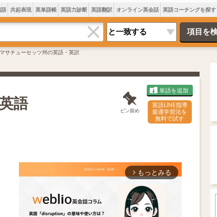
類語
共起表現
英単語帳
英語力診断
英語翻訳
オンライン英会話
英語コーチングを探す
マサチューセッツ州の英語・英訳
単語を追加
英語
英語LINE指導
ピン留め
最適学習法を
無料で試す
もっとみる
arrow_forward_ios