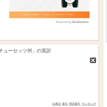
Powered by 
GliaStudios
M
u
t
チューセッツ州」の英訳
e
出典元
索引
用語索引
ランキング