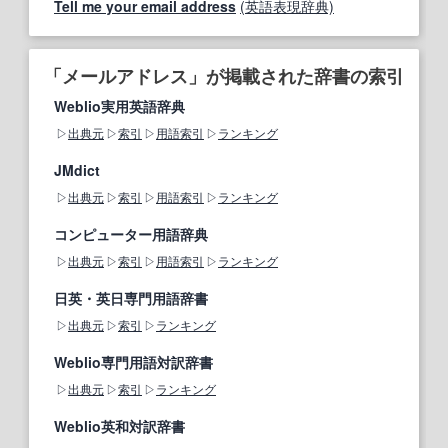
Tell me your email address
(英語表現辞典)
「メールアドレス」が掲載された辞書の索引
Weblio実用英語辞典
出典元
索引
用語索引
ランキング
JMdict
出典元
索引
用語索引
ランキング
コンピューター用語辞典
出典元
索引
用語索引
ランキング
日英・英日専門用語辞書
出典元
索引
ランキング
Weblio専門用語対訳辞書
出典元
索引
ランキング
Weblio英和対訳辞書