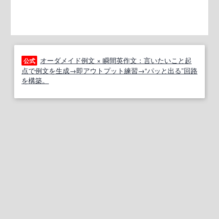
オーダメイド例文 × 瞬間英作文：言いたいこと起
公式
点で例文を生成→即アウトプット練習→“パッと出る”回路
を構築。