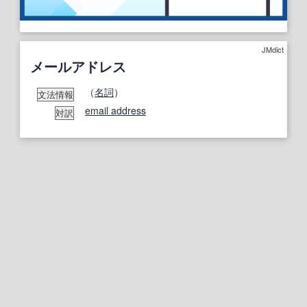
JMdict
メールアドレス
（
名詞
）
文法情報
email address
対訳