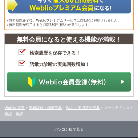
※無料期間終了後、Weblioプレミアムサービスは自動的に解約されません。
※無料期間が終了すると月額330円(税込)が発生します。
無料会員になると使える機能が満載！
検索履歴を保存できる！
語彙力診断の実施回数増加！
Weblio 辞書
>
英和辞典・和英辞典
>
Weblio実用英語辞典
>
メールアドレス
の
英語・英訳
パソコン版で見る