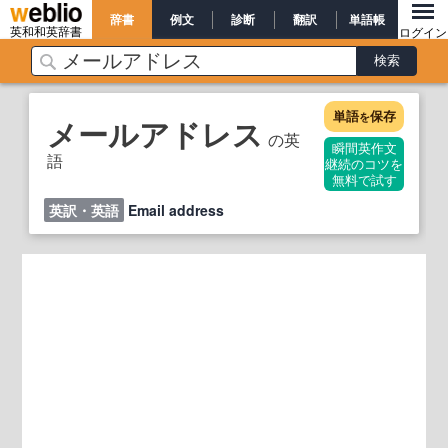
辞書
例文
診断
翻訳
単語帳
英和和英辞書
ログイン
単語
保存
を
メールアドレス
の英
瞬間英作文
語
継続のコツを
無料で試す
英訳・英語
Email address