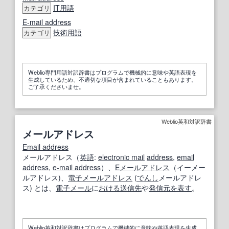
IT
用語
カテゴリ
E-mail address
技術用語
カテゴリ
Weblio専門用語対訳辞書はプログラムで機械的に意味や英語表現を
生成しているため、不適切な項目が含まれていることもあります。
ご了承くださいませ。
Weblio英和対訳辞書
メールアドレス
Email address
メールアドレス（
英語
:
electronic mail
address
,
email
address
,
e-mail address
）、
Eメールアドレス
（イーメー
ルアドレス)、
電子メールアドレス
(
でんし
メールアドレ
ス) とは、
電子メール
に
おける
送信先
や
発信
元
を表す
。
Weblio英和対訳辞書はプログラムで機械的に意味や英語表現を生成