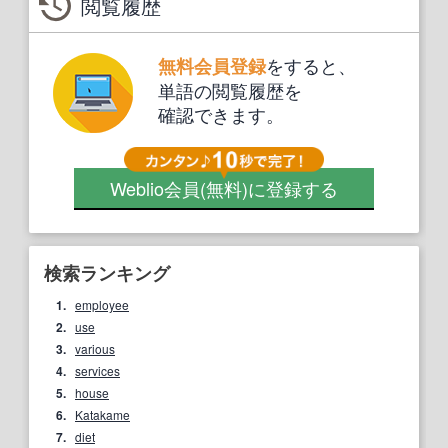
閲覧履歴
をすると、
無料会員登録
単語の閲覧履歴を
確認できます。
Weblio会員
(無料)
に登録する
検索ランキング
1.
employee
2.
use
3.
various
4.
services
5.
house
6.
Katakame
7.
diet