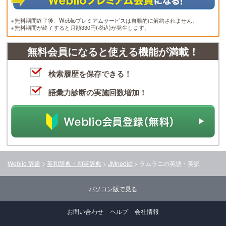
※無料期間終了後、Weblioプレミアムサービスは自動的に解約されません。
※無料期間が終了すると月額330円(税込)が発生します。
無料会員になると使える機能が満載！
検索履歴を保存できる！
語彙力診断の実施回数増加！
Weblio 辞書
>
英和辞典・和英辞典
>
JMnedict
>
ラムラニ
の英語・英訳
パソコン版で見る
お問い合わせ
ヘルプ
会社情報