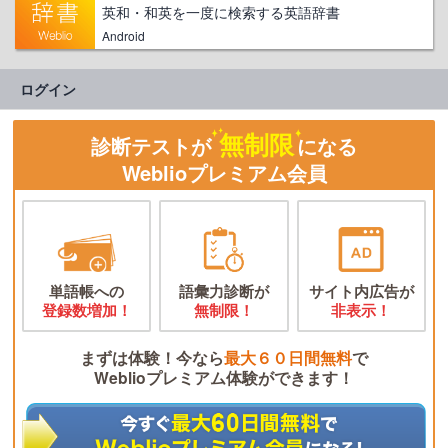
英和・和英を一度に検索する英語辞書
Android
ログイン
無制限
診断テストが
になる
Weblioプレミアム会員
単語帳への
語彙力診断が
サイト内広告が
登録数増加！
無制限！
非表示！
まずは体験！今なら
最大６０日間無料
で
Weblioプレミアム体験ができます！