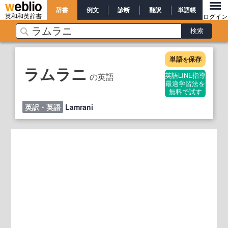
辞書
例文
診断
翻訳
単語帳
英和和英辞書
ログイン
単語
保存
を
ラムラニ
の英語
英語LINE指導
最適学習法を
無料で試す
英訳・英語
Lamrani