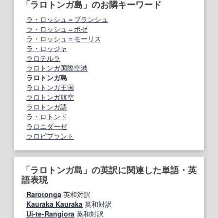
「ラロトンガ島」のお隣キーワード
ラ・ロッシュ＝ブランシュ
ラ・ロッシュ＝ポゼ
ラ・ロッシュ＝モーリス
ラ・ロッジャ
ラロテルラ
ラロトンガ国際空港
ラロトンガ島
ラロトンガ王国
ラロトンガ航空
ラロトンガ語
ラ・ロトンド
ラロニダーゼ
ラロピプラント
「ラロトンガ島」の英訳に関連した単語・英
語表現
Rarotonga
英和対訳
Kauraka Kauraka
英和対訳
Ui-te-Rangiora
英和対訳