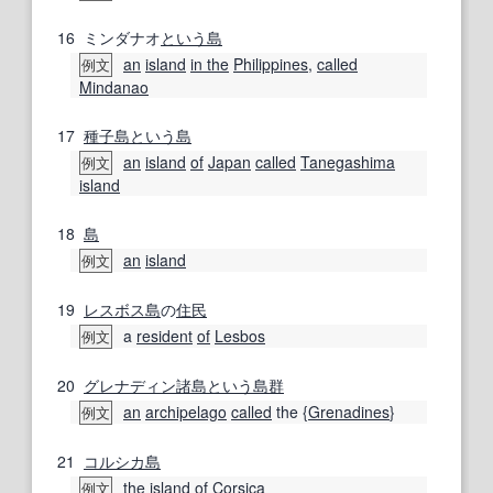
16
ミンダナオ
という
島
an
island
in the
Philippines
,
called
例文
Mindanao
17
種子島
という
島
an
island
of
Japan
called
Tanegashima
例文
island
18
島
an
island
例文
19
レスボス島
の
住民
a
resident
of
Lesbos
例文
20
グレナディン
諸島
という
島
群
an
archipelago
called
the {
Grenadines
}
例文
21
コルシカ島
the island
of
Corsica
例文