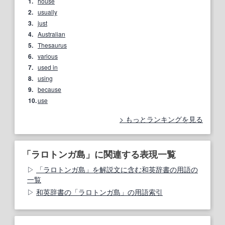
1.
house
2.
usually
3.
just
4.
Australian
5.
Thesaurus
6.
various
7.
used in
8.
using
9.
because
10.
use
もっとランキングを見る
「ラロトンガ島」に関連する表現一覧
「ラロトンガ島」を解説文に含む和英辞書の用語の
一覧
和英辞書の「ラロトンガ島」の用語索引