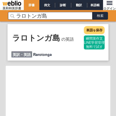
辞書
例文
診断
翻訳
単語帳
英和和英辞書
ログイン
単語
保存
を
ラロトンガ島
の英語
瞬間英作文
LINE学習管理
無料で試す
英訳・英語
Rarotonga