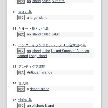
an
island
called
Sumatra
例文
10
大きな
島
a
large
island
例文
11
ヤルート島
という
島
an
island
called
Jaluit
例文
12
ロングアイランド
という
アメリカ合衆国
の
島
an
island
in the
United States of America
,
例文
named
Long Island
13
アンティグア
諸島
Antiguan
islands
例文
14
無人島
a
desert island
例文
15
沖合の
島
an
offshore
island
例文