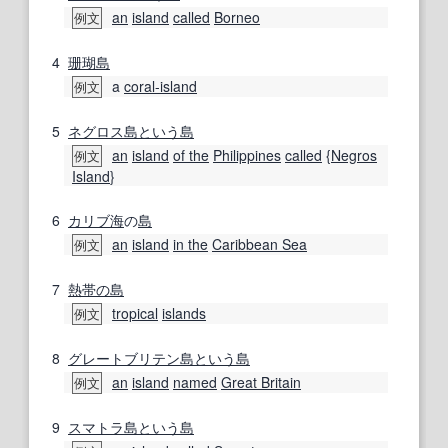
an
island
called
Borneo
例文
4
珊瑚島
a
coral-island
例文
5
ネグロス島
という
島
an
island
of the
Philippines
called
{
Negros
例文
Island
}
6
カリブ海
の
島
an
island
in the
Caribbean Sea
例文
7
熱帯の
島
tropical
islands
例文
8
グレートブリテン島
という
島
an
island
named
Great Britain
例文
9
スマトラ島
という
島