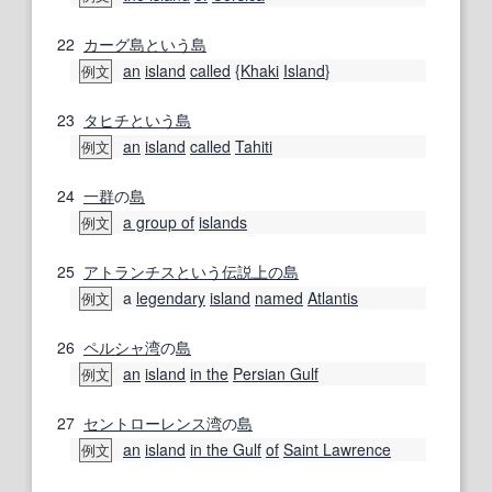
22
カーグ島
という
島
an
island
called
{
Khaki
Island
}
例文
23
タヒチ
という
島
an
island
called
Tahiti
例文
24
一群
の
島
a group of
islands
例文
25
アトランチス
という
伝説
上の
島
a
legendary
island
named
Atlantis
例文
26
ペルシャ湾
の
島
an
island
in the
Persian Gulf
例文
27
セントローレンス湾
の
島
an
island
in the Gulf
of
Saint Lawrence
例文