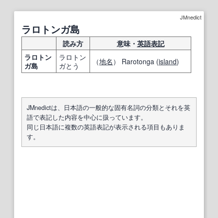
JMnedict
ラロトンガ島
読み方
意味・
英語表記
ラロトン
ラロトン
（
地名
） Rarotonga (
island
)
ガ島
ガとう
JMnedictは、日本語の一般的な固有名詞の分類とそれを英
語で表記した内容を中心に扱っています。
同じ日本語に複数の英語表記が表示される項目もありま
す。