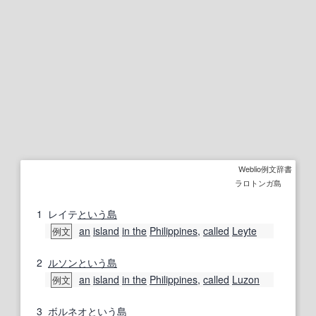
Weblio例文辞書
ラロトンガ島
1
レイテ
という
島
an
island
in the
Philippines
,
called
Leyte
例文
2
ルソン
という
島
an
island
in the
Philippines
,
called
Luzon
例文
3
ボルネオ
という
島