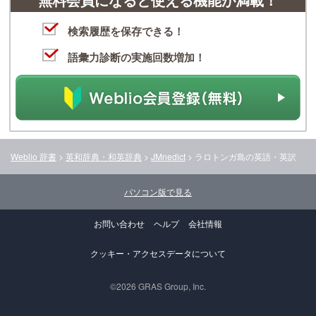
検索履歴を保存できる！
語彙力診断の実施回数増加！
Weblio 辞書
>
英和辞典・和英辞典
>
JMnedict
>
ラロトンガ島
の英語・英訳
パソコン版で見る
お問い合わせ
ヘルプ
会社情報
クッキー・アクセスデータについて
©2026 GRAS Group, Inc.