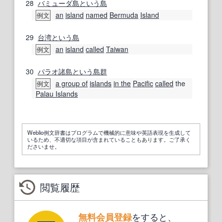
28
バミューダ
島
という
島
an
island
named
Bermuda
Island
例文
29
台湾
という
島
an
island
called
Taiwan
例文
30
パラオ諸島
という
島
群
a group of
islands
in the
Pacific
called
the
例文
Palau Islands
Weblio例文辞書はプログラムで機械的に意味や英語表現を生成して
いるため、不適切な項目が含まれていることもあります。ご了承く
ださいませ。
閲覧履歴
をすると、
無料会員登録