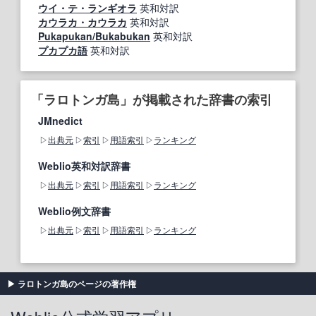
ウイ・テ・ランギオラ
英和対訳
カウラカ・カウラカ
英和対訳
Pukapukan/Bukabukan
英和対訳
プカプカ語
英和対訳
「ラロトンガ島」が掲載された辞書の索引
JMnedict
出典元
索引
用語索引
ランキング
Weblio英和対訳辞書
出典元
索引
用語索引
ランキング
Weblio例文辞書
出典元
索引
用語索引
ランキング
ラロトンガ島のページの著作権