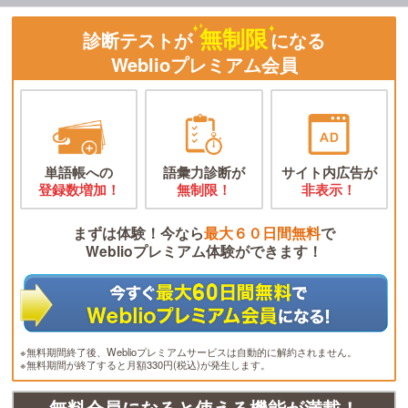
無制限
診断テストが
になる
Weblioプレミアム会員
単語帳への
語彙力診断が
サイト内広告が
登録数増加！
無制限！
非表示！
まずは体験！今なら
最大６０日間無料
で
Weblioプレミアム体験ができます！
※無料期間終了後、Weblioプレミアムサービスは自動的に解約されません。
※無料期間が終了すると月額330円(税込)が発生します。
無料会員になると使える機能が満載！