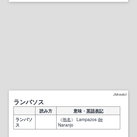
JMnedict
ランバソス
読み方
意味・
英語表記
ランバソ
（
地名
） Lampazos
de
ス
Naranjo