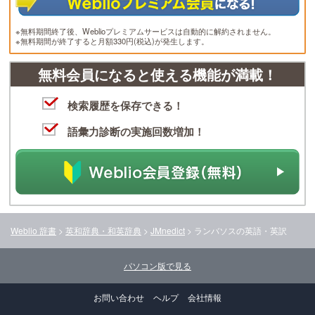
※無料期間終了後、Weblioプレミアムサービスは自動的に解約されません。
※無料期間が終了すると月額330円(税込)が発生します。
無料会員になると使える機能が満載！
検索履歴を保存できる！
語彙力診断の実施回数増加！
Weblio 辞書
>
英和辞典・和英辞典
>
JMnedict
>
ランバソス
の英語・英訳
パソコン版で見る
お問い合わせ
ヘルプ
会社情報