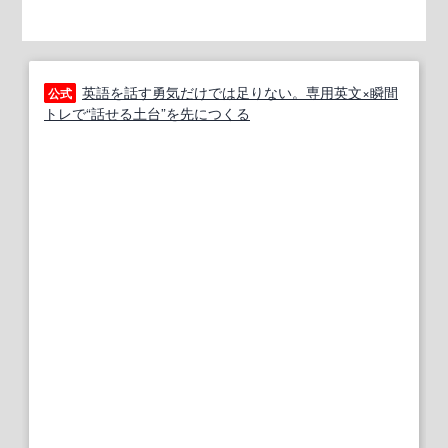
英語を話す勇気だけでは足りない。専用英文×瞬間
公式
トレで“話せる土台”を先につくる