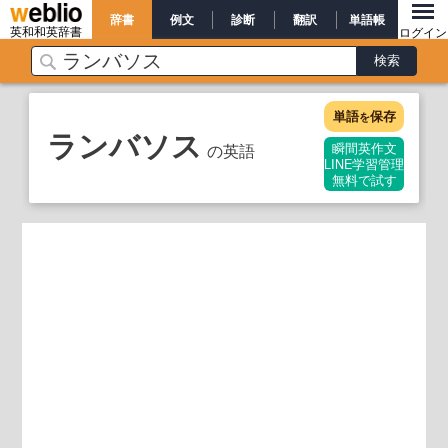
辞書
例文
診断
翻訳
単語帳
英和和英辞書
ログイン
単語
保存
を
ランバソス
の英語
瞬間英作文
LINE学習管理
無料で試す