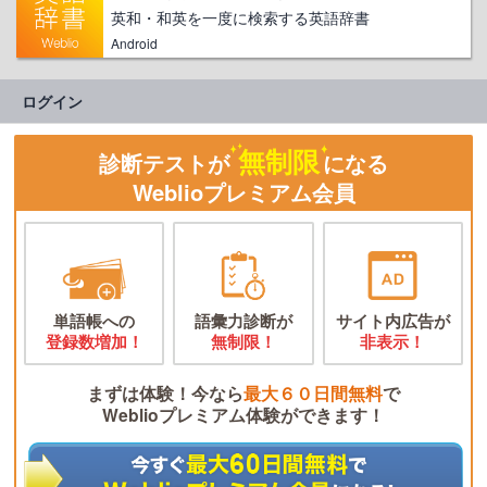
英和・和英を一度に検索する英語辞書
Android
ログイン
無制限
診断テストが
になる
Weblioプレミアム会員
単語帳への
語彙力診断が
サイト内広告が
登録数増加！
無制限！
非表示！
まずは体験！今なら
最大６０日間無料
で
Weblioプレミアム体験ができます！