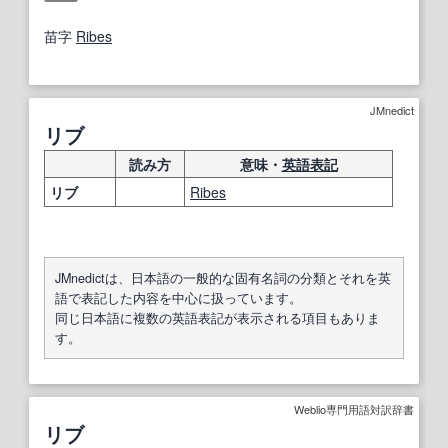
苗字
Ribes
JMnedict
リブ
読み方
意味・
英語表記
リブ
Ribes
JMnedictは、日本語の一般的な固有名詞の分類とそれを英
語で表記した内容を中心に扱っています。
同じ日本語に複数の英語表記が表示される項目もありま
す。
Weblio専門用語対訳辞書
リブ