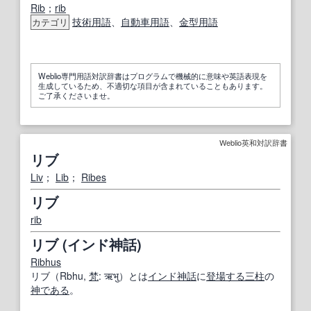
Rib
；
rib
技術用語
、
自動車用語
、
金型用語
カテゴリ
Weblio専門用語対訳辞書はプログラムで機械的に意味や英語表現を
生成しているため、不適切な項目が含まれていることもあります。
ご了承くださいませ。
Weblio英和対訳辞書
リブ
Liv
；
Lib
；
Ribes
リブ
rib
リブ (インド神話)
Ribhus
リブ（Rbhu,
梵
: ऋभु）とは
インド
神話
に
登場する
三
柱
の
神
である
。