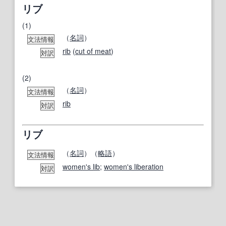
リブ
(1)
（
名詞
）
文法情報
rib
(
cut of meat
)
対訳
(2)
（
名詞
）
文法情報
rib
対訳
リブ
（
名詞
）（
略語
）
文法情報
women's lib
;
women's liberation
対訳