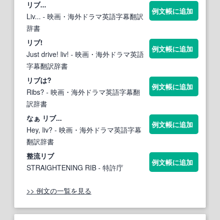
リブ
...
例文帳に追加
Liv...
- 映画・海外ドラマ英語字幕翻訳
辞書
リブ
!
例文帳に追加
Just drive! liv!
- 映画・海外ドラマ英語
字幕翻訳辞書
リブ
は?
例文帳に追加
Ribs?
- 映画・海外ドラマ英語字幕翻
訳辞書
なぁ
リブ
...
例文帳に追加
Hey, liv?
- 映画・海外ドラマ英語字幕
翻訳辞書
整流
リブ
例文帳に追加
STRAIGHTENING RIB
- 特許庁
>> 例文の一覧を見る