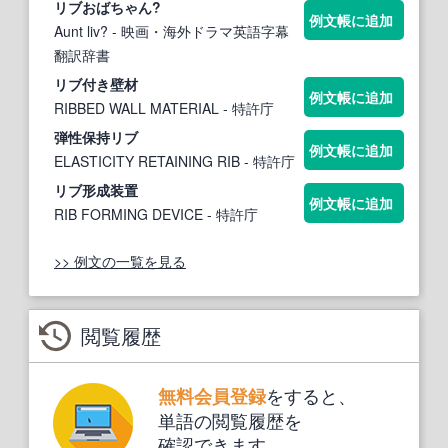
リブ
おばちゃん?
例文帳に追加
Aunt liv?
- 映画・海外ドラマ英語字幕
翻訳辞書
リブ
付き壁材
例文帳に追加
RIBBED WALL MATERIAL
- 特許庁
弾性保持
リブ
例文帳に追加
ELASTICITY RETAINING RIB
- 特許庁
リブ
形成装置
例文帳に追加
RIB FORMING DEVICE
- 特許庁
>> 例文の一覧を見る
閲覧履歴
をすると、
無料会員登録
単語の閲覧履歴を
確認できます。