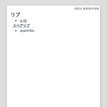
研究社 新和英中辞典
リブ
a rib
スペアリブ
spareribs.