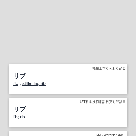
機械工学英和和英辞典
リブ
rib
，
stiffening rib
JST科学技術用語日英対訳辞書
リブ
lib
;
rib
日本語WordNet(英和)