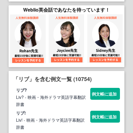
Weblio英会話であなたを待っています！
「リブ」を含む例文一覧 (10754)
リブ
?
例文帳に追加
Liv?
- 映画・海外ドラマ英語字幕翻訳
辞書
リブ
!
例文帳に追加
Liv!
- 映画・海外ドラマ英語字幕翻訳
辞書