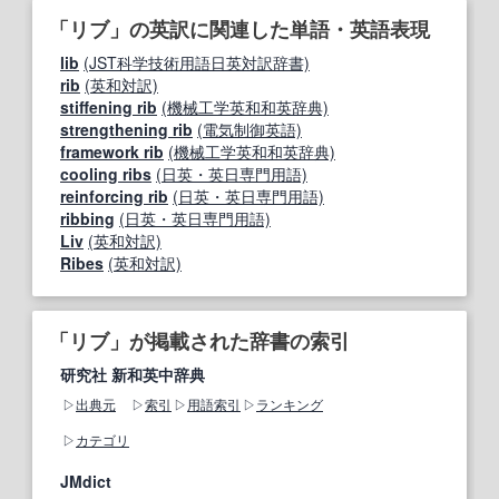
「リブ」の英訳に関連した単語・英語表現
lib
(JST科学技術用語日英対訳辞書)
rib
(英和対訳)
stiffening rib
(機械工学英和和英辞典)
strengthening rib
(電気制御英語)
framework rib
(機械工学英和和英辞典)
cooling ribs
(日英・英日専門用語)
reinforcing rib
(日英・英日専門用語)
ribbing
(日英・英日専門用語)
Liv
(英和対訳)
Ribes
(英和対訳)
「リブ」が掲載された辞書の索引
研究社 新和英中辞典
出典元
索引
用語索引
ランキング
カテゴリ
JMdict