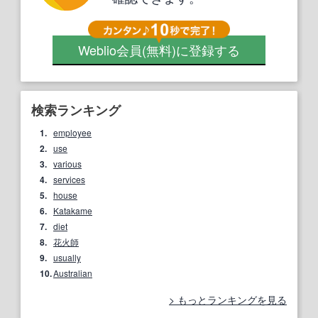
Weblio会員
(無料)
に登録する
検索ランキング
1.
employee
2.
use
3.
various
4.
services
5.
house
6.
Katakame
7.
diet
8.
花火師
9.
usually
10.
Australian
もっとランキングを見る