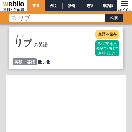
辞書
例文
診断
翻訳
単語帳
英和和英辞書
ログイン
単語
保存
を
リブ
リブ
の英語
瞬間英作文
添削で伸ばす
無料で試す
英訳・英語
lib; rib