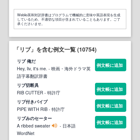
Weblio英和対訳辞書はプログラムで機械的に意味や英語表現を生成
しているため、不適切な項目が含まれていることもあります。ご了
承くださいませ。
「リブ」を含む例文一覧 (10754)
リブ
俺だ
例文帳に追加
Hey, liv, it's me.
- 映画・海外ドラマ英
語字幕翻訳辞書
リブ
切断具
例文帳に追加
RIB CUTTER
- 特許庁
リブ
付きパイプ
例文帳に追加
PIPE WITH RIB
- 特許庁
リブ
みのセーター
例文帳に追加
A ribbed sweater
- 日本語
WordNet