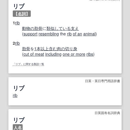
リブ
【
名詞
】
1
rib
動物の
肋骨
に
類似している
支え
(
support
resembling
the
rib
of an
animal
)
2
rib
肋骨
を
1本
以上
含む
肉の
切り身
(
cut of meat
including
one or more
ribs
)
「リブ」に関する類語一覧
日英・英日専門用語辞書
リブ
rib
日英固有名詞辞典
リブ
人名