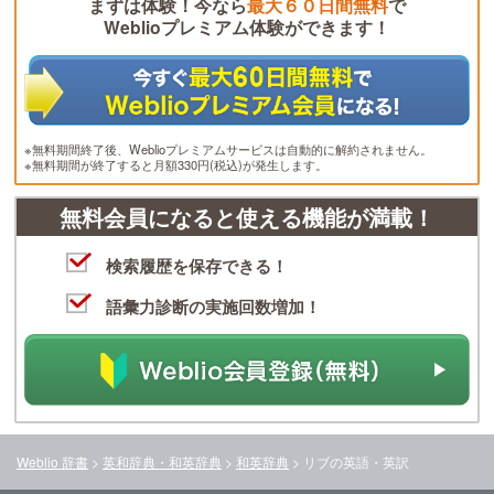
まずは体験！今なら
最大６０日間無料
で
Weblioプレミアム体験ができます！
※無料期間終了後、Weblioプレミアムサービスは自動的に解約されません。
※無料期間が終了すると月額330円(税込)が発生します。
無料会員になると使える機能が満載！
検索履歴を保存できる！
語彙力診断の実施回数増加！
Weblio 辞書
>
英和辞典・和英辞典
>
和英辞典
>
リブ
の英語・英訳