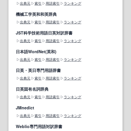
出典元
索引
用語索引
ランキング
機械工学英和和英辞典
出典元
索引
用語索引
ランキング
JST科学技術用語日英対訳辞書
出典元
索引
用語索引
ランキング
日本語WordNet(英和)
出典元
索引
用語索引
ランキング
日英・英日専門用語辞書
出典元
索引
用語索引
ランキング
日英固有名詞辞典
出典元
索引
用語索引
ランキング
JMnedict
出典元
索引
用語索引
ランキング
Weblio専門用語対訳辞書