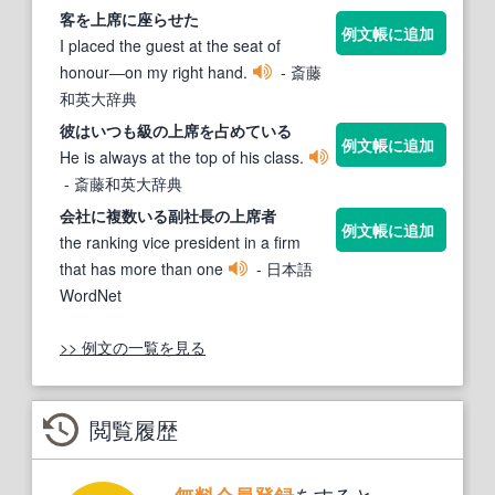
客を
上席
に座らせた
例文帳に追加
I placed the guest at the seat of
honour―on my right hand.
- 斎藤
和英大辞典
彼はいつも級の
上席
を占めている
例文帳に追加
He is always at the top of his class.
- 斎藤和英大辞典
会社に複数いる副社長の
上席
者
例文帳に追加
the ranking vice president in a firm
that has more than one
- 日本語
WordNet
>> 例文の一覧を見る
閲覧履歴
をすると、