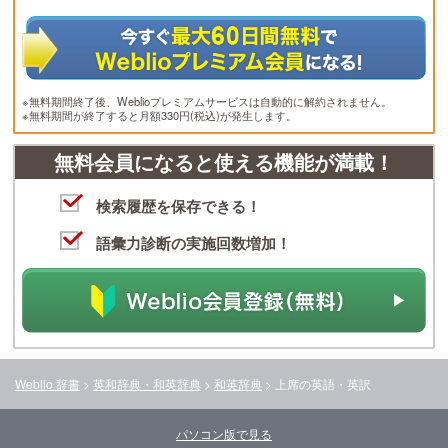
※無料期間終了後、Weblioプレミアムサービスは自動的に解約されません。
※無料期間が終了すると月額330円(税込)が発生します。
無料会員になると使える機能が満載！
検索履歴を保存できる！
語彙力診断の実施回数増加！
Weblio 辞書
>
英和辞典・和英辞典
>
和英辞典
>
上席
の英語・英訳
パソコン版で見る