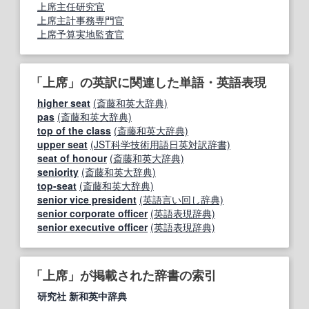
上席主任研究官
上席主計事務専門官
上席予算実地監査官
「上席」の英訳に関連した単語・英語表現
higher seat
(斎藤和英大辞典)
pas
(斎藤和英大辞典)
top of the class
(斎藤和英大辞典)
upper seat
(JST科学技術用語日英対訳辞書)
seat of honour
(斎藤和英大辞典)
seniority
(斎藤和英大辞典)
top-seat
(斎藤和英大辞典)
senior vice president
(英語言い回し辞典)
senior corporate officer
(英語表現辞典)
senior executive officer
(英語表現辞典)
「上席」が掲載された辞書の索引
研究社 新和英中辞典