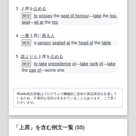
3
上席を
占める
to
occupy
the
seat of honour
―
take
the
top-
例文
seat
―
sit at
the
top
4
一番
上席に
座る
人
a
person
seated
at
the
head of
the
table
例文
5
誰よりも
上席を
占める
to take
precedence
of
―
take
rank
of
―
take
例文
the
pas
of
―some one
Weblio例文辞書はプログラムで機械的に意味や英語表現を生成して
いるため、不適切な項目が含まれていることもあります。ご了承く
ださいませ。
「上席」を含む例文一覧 (55)