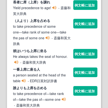
長者に席（
上席
）を譲れ
例文帳に追加
Yield precedence to age!
- 斎藤和
英大辞典
（人より）
上席
を占める
例文帳に追加
to take precedence of some
one―take rank of some one―take
the pas of some one
- 斎藤和英大
辞典
彼はいつも
上席
に坐る
例文帳に追加
He always takes the seat of honour.
- 斎藤和英大辞典
一番
上席
に座る人
例文帳に追加
a person seated at the head of the
table
- EDR日英対訳辞書
誰よりも
上席
を占める
例文帳に追加
to take precedence of―take rank
of―take the pas of―some one
- 斎藤和英大辞典