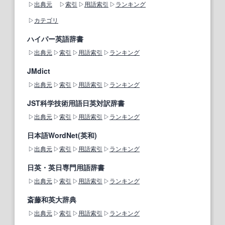
出典元
索引
用語索引
ランキング
カテゴリ
ハイパー英語辞書
出典元
索引
用語索引
ランキング
JMdict
出典元
索引
用語索引
ランキング
JST科学技術用語日英対訳辞書
出典元
索引
用語索引
ランキング
日本語WordNet(英和)
出典元
索引
用語索引
ランキング
日英・英日専門用語辞書
出典元
索引
用語索引
ランキング
斎藤和英大辞典
出典元
索引
用語索引
ランキング