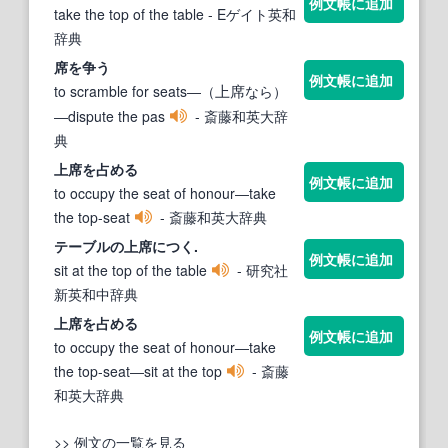
例文帳に追加
take the top of the table
- Eゲイト英和
辞典
席を争う
例文帳に追加
to scramble for seats―（
なら）
上席
―dispute the pas
- 斎藤和英大辞
典
上席
を占める
例文帳に追加
to occupy the seat of honour―take
the top-seat
- 斎藤和英大辞典
テーブルの
上席
につく.
例文帳に追加
sit at the top of the table
- 研究社
新英和中辞典
上席
を占める
例文帳に追加
to occupy the seat of honour―take
the top-seat―sit at the top
- 斎藤
和英大辞典
>> 例文の一覧を見る