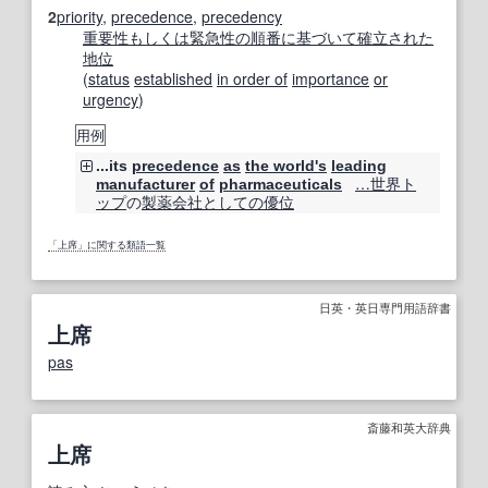
2
priority
,
precedence
,
precedency
重要性
もしくは
緊急性
の順番に
基づいて
確立された
地位
(
status
established
in order of
importance
or
urgency
)
用例
...its
precedence
as
the world's
leading
…
世界
ト
manufacturer
of
pharmaceuticals
ップ
の
製薬会社
としての
優位
「上席」に関する類語一覧
日英・英日専門用語辞書
上席
pas
斎藤和英大辞典
上席