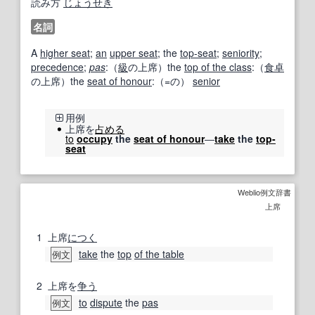
読み方
じょうせき
名詞
A
higher seat
;
an
upper seat
; the
top-seat
;
seniority
;
precedence
;
pas
:（
級
の上席）the
top of the class
:（
食卓
の上席）the
seat of honour
:（=の）
senior
用例
上席を
占める
to
occupy
the
seat of honour
―
take
the
top-
seat
Weblio例文辞書
上席
1
上席
につく
take
the
top
of the table
例文
2
上席を
争う
to
dispute
the
pas
例文