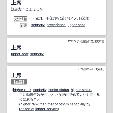
上席
読み方
：
じょうせき
（
名詞
、
形容詞相当語句
／ノ
形容詞
）
文法情報
seniority
;
precedence
;
upper seat
対訳
JST科学技術用語日英対訳辞書
上席
upper seat
;
seniority
日本語WordNet(英和)
上席
【
名詞
】
1
higher rank
,
seniority
,
senior status
,
higher status
主に
勤続年数
が
長い
という理由で
他者
よりも
高い
地
位
に
あること
(
higher rank
than
that of
others
especially
by
reason of
longer service
)