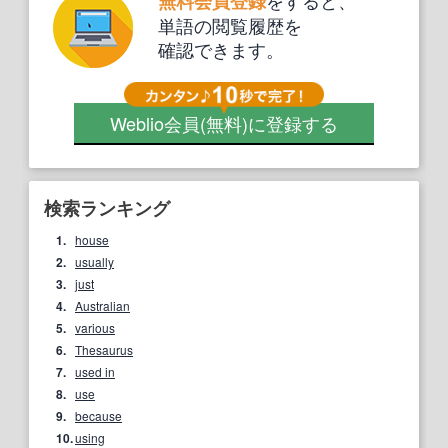
無料会員登録
単語の閲覧履歴を
確認できます。
Weblio会員
(無料)
に登録する
検索ランキング
1.
house
2.
usually
3.
just
4.
Australian
5.
various
6.
Thesaurus
7.
used in
8.
use
9.
because
10.
using