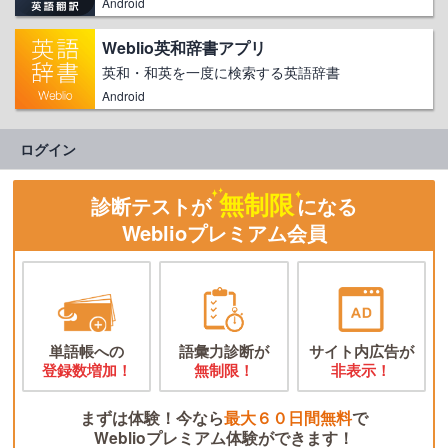
Android
Weblio英和辞書アプリ
英和・和英を一度に検索する英語辞書
Android
ログイン
無制限
診断テストが
になる
Weblioプレミアム会員
単語帳への
語彙力診断が
サイト内広告が
登録数増加！
無制限！
非表示！
まずは体験！今なら
最大６０日間無料
で
Weblioプレミアム体験ができます！