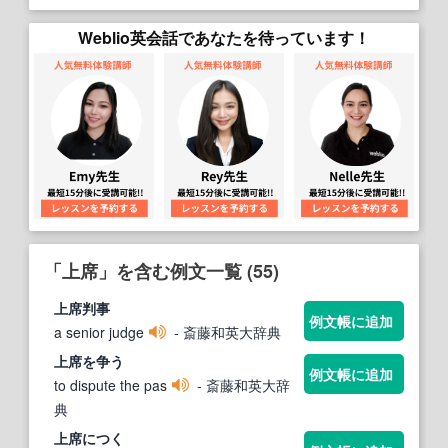
Weblio英会話であなたを待っています！
「上席」を含む例文一覧 (55)
上席
判事
例文帳に追加
a senior judge
- 斎藤和英大辞典
上席
を争う
例文帳に追加
to dispute the pas
- 斎藤和英大辞
典
上席
につく