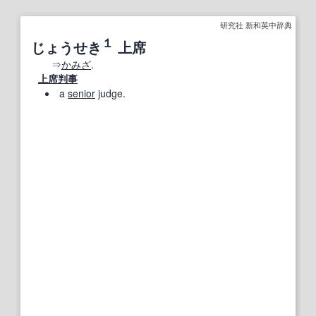
研究社 新和英中辞典
１
じょうせき
上席
⇒
かみざ
.
上席判事
a
senior
judge.