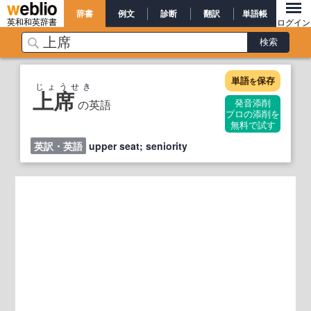
辞書
例文
診断
翻訳
単語帳
英和和英辞書
ログイン
単語
保存
を
じょうせき
上席
の英語
発音添削
プロの添削を
無料で試す
英訳・英語
upper seat; seniority