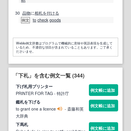
30
品物
に
相
札を付ける
to
check
goods
例文
Weblio例文辞書はプログラムで機械的に意味や英語表現を生成して
いるため、不適切な項目が含まれていることもあります。ご了承く
ださいませ。
「下札」を含む例文一覧 (344)
下
げ
札
用プリンター
例文帳に追加
PRINTER FOR TAG
- 特許庁
鑑
札
を
下
げる
例文帳に追加
to grant one a licence
- 斎藤和英
大辞典
下
馬
札
例文帳に追加