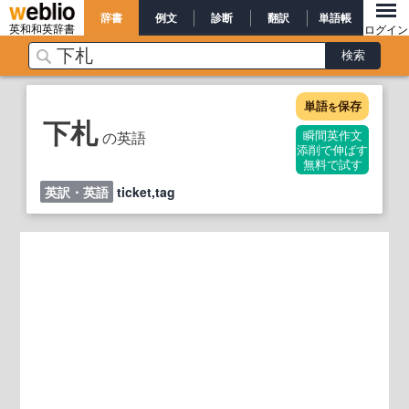
辞書
例文
診断
翻訳
単語帳
英和和英辞書
ログイン
単語
保存
を
下札
の英語
瞬間英作文
添削で伸ばす
無料で試す
英訳・英語
ticket,tag