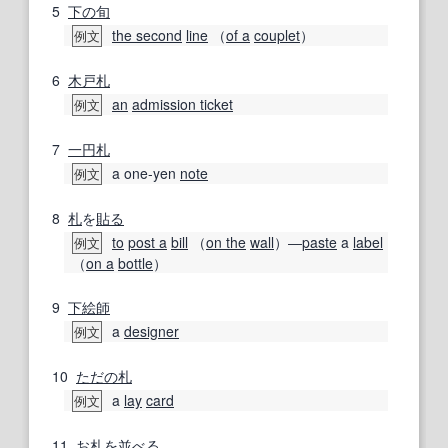
5
下の
旬
the second
line
（
of a
couplet
）
例文
6
木戸
札
an
admission ticket
例文
7
一円
札
a one-yen
note
例文
8
札
を
貼る
to
post a
bill
（
on the
wall
）―
paste
a
label
例文
（
on a
bottle
）
9
下絵
師
a
designer
例文
10
ただの
札
a
lay
card
例文
11
お札
を
並べる