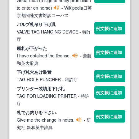
Geba-fuda (a sign to notify prohibition
to enter on horse)
- Wikipedia日英
京都関連文書対訳コーパス
バルブ
札
吊り
下
げ具
例文帳に追加
VALVE TAG HANGING DEVICE
- 特許
庁
鑑
札
が
下
がった
例文帳に追加
I have obtained the license.
- 斎藤
和英大辞典
下
げ
札
穴あけ装置
例文帳に追加
TAG HOLE PUNCHER
- 特許庁
プリンター装填用
下
げ
札
例文帳に追加
TAG FOR LOADING PRINTER
- 特許
庁
札
でお釣りを
下
さい.
例文帳に追加
Give me the change in notes.
- 研
究社 新和英中辞典