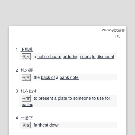
Weblio例文辞書
下札
1
下馬
札
a
notice-board
ordering
riders
to
dismount
例文
2
札
の
裏
the
back of
a
bank-note
例文
3
札
を出す
to
present
a
plate
to someone
to
use
for
例文
eating
4
一番下
farthest
down
例文