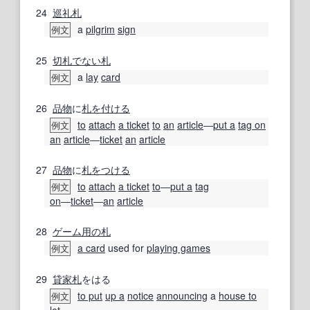
24
巡礼
札
a
pilgrim
sign
例文
25
切札
でない
札
a
lay
card
例文
26
品物
に
札を付ける
to
attach
a ticket
to
an
article
―
put a
tag on
例文
an
article
―
ticket
an
article
27
品物
に
札
をつける
to
attach
a ticket
to
―
put a
tag
例文
on
―
ticket
―
an
article
28
ゲーム
用の
札
a card
used for
playing games
例文
29
貸家
札
をはる
to put
up a
notice
announcing
a
house to
例文
let