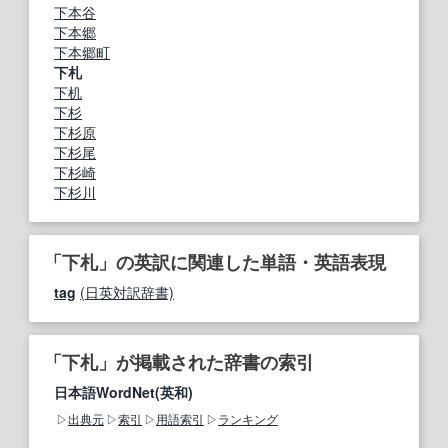
下本谷
下本郷
下本郷町
下札
下机
下杉
下杉原
下杉尾
下杉崎
下杉川
「下札」の英訳に関連した単語・英語表現
tag
(日英対訳辞書)
「下札」が掲載された辞書の索引
日本語WordNet(英和)
出典元
索引
用語索引
ランキング