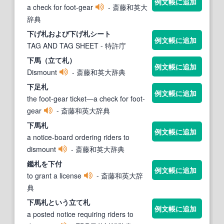
例文帳に追加
a check for foot-gear
- 斎藤和英大
辞典
下
げ
札
および
下
げ
札
シート
例文帳に追加
TAG AND TAG SHEET
- 特許庁
下
馬（立て
札
）
例文帳に追加
Dismount
- 斎藤和英大辞典
下
足
札
例文帳に追加
the foot-gear ticket―a check for foot-
gear
- 斎藤和英大辞典
下
馬
札
例文帳に追加
a notice-board ordering riders to
dismount
- 斎藤和英大辞典
鑑
札
を
下
付
例文帳に追加
to grant a license
- 斎藤和英大辞
典
下
馬
札
という立て
札
例文帳に追加
a posted notice requiring riders to