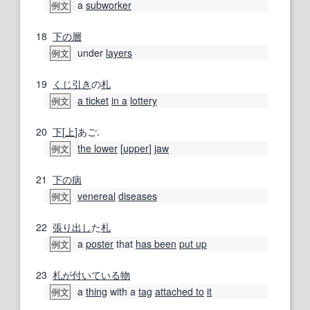
a
subworker
例文
18
下の
層
under
layers
例文
19
くじ引き
の
札
a ticket
in a
lottery
例文
20
下
[
上
]あご.
the lower
[
upper
]
jaw
例文
21
下の
病
venereal
diseases
例文
22
張り出し
た
札
a
poster
that
has been
put up
例文
23
札
が付いている
物
a
thing
with a
tag
attached to
it
例文