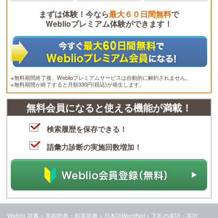
まずは体験！今なら
最大６０日間無料
で
Weblioプレミアム体験ができます！
※無料期間終了後、Weblioプレミアムサービスは自動的に解約されません。
※無料期間が終了すると月額330円(税込)が発生します。
無料会員になると使える機能が満載！
検索履歴を保存できる！
語彙力診断の実施回数増加！
Weblio 辞書
>
英和辞典・和英辞典
>
日本語WordNet
>
下札
の英語・英訳