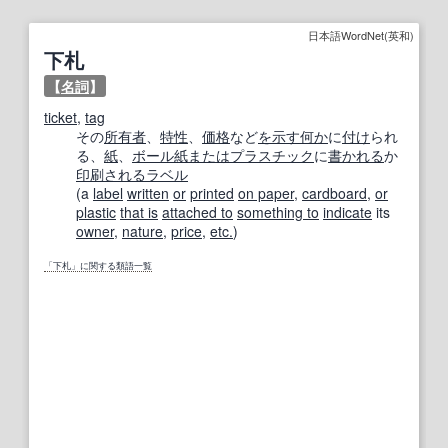
日本語WordNet(英和)
下札
【
名詞
】
ticket
,
tag
その
所有者
、
特性
、
価格
など
を示す
何か
に
付け
られ
る、
紙
、
ボール紙
または
プラスチック
に
書かれる
か
印刷される
ラベル
(a
label
written
or
printed
on paper
,
cardboard
,
or
plastic
that is
attached to
something to
indicate
its
owner
,
nature
,
price
,
etc.
)
「下札」に関する類語一覧