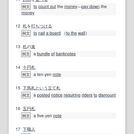
to
count out
the
money
―
pay down
the
例文
money
12
札
を
打ちつける
to
nail
a board
（
to the
wall
）
例文
13
札
の
束
a
bundle
of
banknotes
例文
14
十
円
札
a ten-yen
note
例文
15
下馬
札
という
立て札
a
posted
notice
requiring
riders
to
dismount
例文
16
五
円
札
a five-yen
note
例文
17
下職人