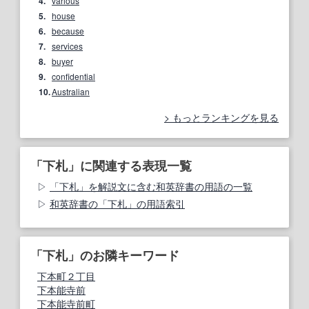
4.
various
5.
house
6.
because
7.
services
8.
buyer
9.
confidential
10.
Australian
もっとランキングを見る
「下札」に関連する表現一覧
「下札」を解説文に含む和英辞書の用語の一覧
和英辞書の「下札」の用語索引
「下札」のお隣キーワード
下本町２丁目
下本能寺前
下本能寺前町