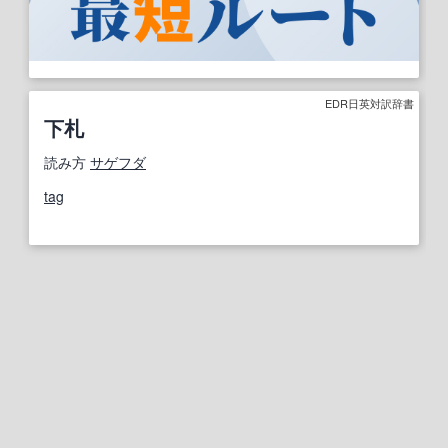
EDR日英対訳辞書
下札
読み方
サゲフダ
tag