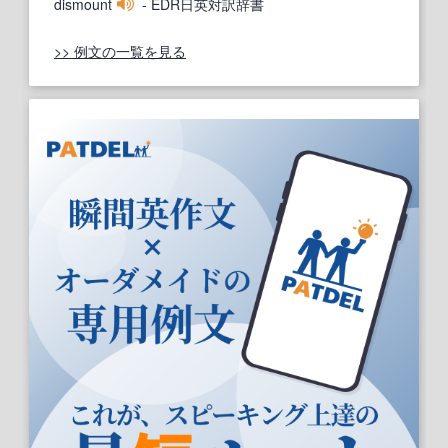
dismount
- EDR日英対訳辞書
>> 例文の一覧を見る