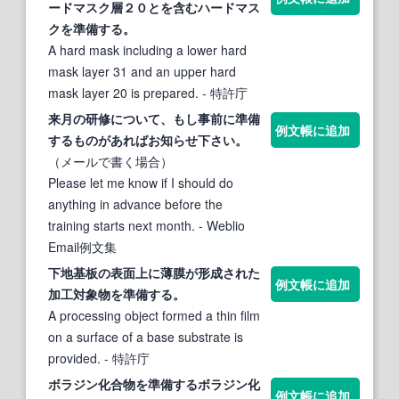
ードマスク層２０とを含むハードマス
クを
準備
する
。
A hard mask including a lower hard
mask layer 31 and an upper hard
mask layer 20 is prepared.
- 特許庁
来月の研修について、もし事前に
準備
例文帳に追加
する
ものがあればお知らせ
下
さい。
（メールで書く場合）
Please let me know if I should do
anything in advance before the
training starts next month.
- Weblio
Email例文集
下
地基板の表面上に薄膜が形成された
例文帳に追加
加工対象物を
準備
する
。
A processing object formed a thin film
on a surface of a base substrate is
provided.
- 特許庁
ボラジン化合物を
準備
する
ボラジン化
例文帳に追加