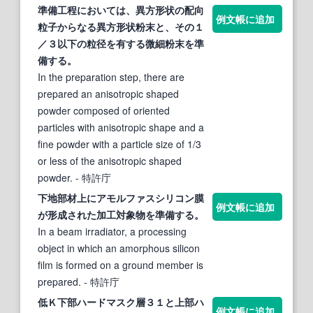
準備
工程においては、異方形状の配向
例文帳に追加
粒子からなる異方形状粉末と、その１
／３以
下
の粒径を有
する
微細粉末を
準
備
する
。
In the preparation step, there are
prepared an anisotropic shaped
powder composed of oriented
particles with anisotropic shape and a
fine powder with a particle size of 1/3
or less of the anisotropic shaped
powder.
- 特許庁
下
地部材上にアモルファスシリコン膜
例文帳に追加
が形成された加工対象物を
準備
する
。
In a beam irradiator, a processing
object in which an amorphous silicon
film is formed on a ground member is
prepared.
- 特許庁
低Ｋ
下
部ハードマスク層３１と上部ハ
例文帳に追加