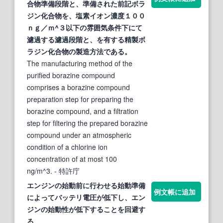
合物
準備
段階と、
準備
された前記ボラ
ジン化合物を、塩素イオン濃度１００
ｎｇ／ｍ^３以
下
の雰囲気条件
下
にて
濾過
する
濾過段階と、を有
する
精製ボ
ラジン化合物の製造方法である。
The manufacturing method of the
purified borazine compound
comprises a borazine compound
preparation step for preparing the
borazine compound, and a filtration
step for filtering the prepared borazine
compound under an atmospheric
condition of a chlorine ion
concentration of at most 100
ng/m^3.
- 特許庁
エンジンの始動前に行わせる始動
準備
例文帳に追加
によってバッテリ電圧が低
下
し、エン
ジンの始動性が低
下
する
ことを回避
す
る
。