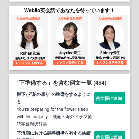
Weblio英会話であなたを待っています！
「下準備する」を含む例文一覧 (454)
殿
下
が"花の眠り"の
準備
を
する
ように
例文帳に追加
と
You're preparing for the flower sleep
with his majesty.
- 映画・海外ドラマ英
語字幕翻訳辞書
下
流側における調整機構を有
する
紡績
例文帳に追加