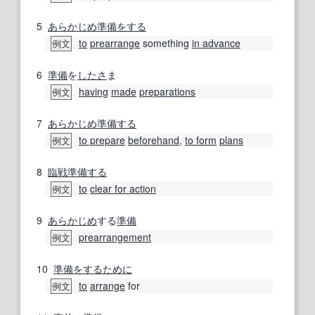
5
あらかじめ
準備
をする
to
prearrange
something
in advance
例文
6
準備
を
したさ
ま
having
made
preparations
例文
7
あらかじめ
準備する
to prepare
beforehand
,
to form
plans
例文
8
臨戦
準備する
to
clear for action
例文
9
あらかじめ
する
準備
prearrangement
例文
10
準備
をするために
to
arrange
for
例文