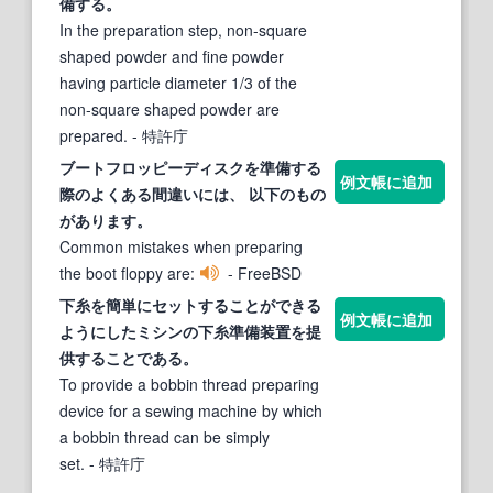
備
する
。
In the preparation step, non-square
shaped powder and fine powder
having particle diameter 1/3 of the
non-square shaped powder are
prepared.
- 特許庁
ブートフロッピーディスクを
準備
する
例文帳に追加
際のよくある間違いには、 以
下
のもの
があります。
Common mistakes when preparing
the boot floppy are:
- FreeBSD
下
糸を簡単にセット
する
ことができる
例文帳に追加
ようにしたミシンの
下
糸
準備
装置を提
供
する
ことである。
To provide a bobbin thread preparing
device for a sewing machine by which
a bobbin thread can be simply
set.
- 特許庁