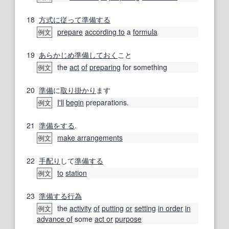
18
方式
に従って
準備する
prepare
according to
a
formula
例文
19
あらかじめ
準備しておく
こと
the
act
of
preparing
for something
例文
20
準備
に
取り掛かり
ます
I'll
begin
preparations.
例文
21
準備
をする
.
make arrangements
例文
22
手配り
して
準備する
to
station
例文
23
準備する
行為
the
activity
of
putting
or
setting
in order
in
例文
advance of
some
act or
purpose