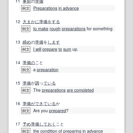
11
事前
の
準備
Preparations
in advance
例文
12
大まかに
準備
をする
to make
rough
preparations
for something
例文
13
締め
の
準備
を
します
I will
prepare
to
sum
up.
例文
14
準備の
こと
a
preparation
例文
15
準備
が
調
っ
ている
The
preparations
are completed
例文
16
準備ができている
か
Are you
prepared
?
例文
17
予め
準備しておく
こと
the
condition
of
preparing
in advance
例文