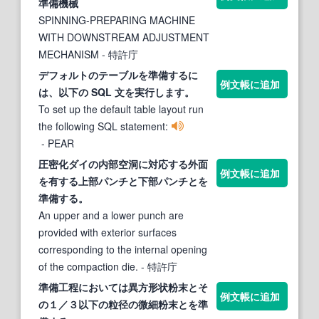
準備
機械
SPINNING-PREPARING MACHINE
WITH DOWNSTREAM ADJUSTMENT
MECHANISM
- 特許庁
デフォルトのテーブルを
準備
する
に
例文帳に追加
は、以
下
の SQL 文を実行します。
To set up the default table layout run
the following SQL statement:
- PEAR
圧密化ダイの内部空洞に対応
する
外面
例文帳に追加
を有
する
上部パンチと
下
部パンチとを
準備
する
。
An upper and a lower punch are
provided with exterior surfaces
corresponding to the internal opening
of the compaction die.
- 特許庁
準備
工程においては異方形状粉末とそ
例文帳に追加
の１／３以
下
の粒径の微細粉末とを
準