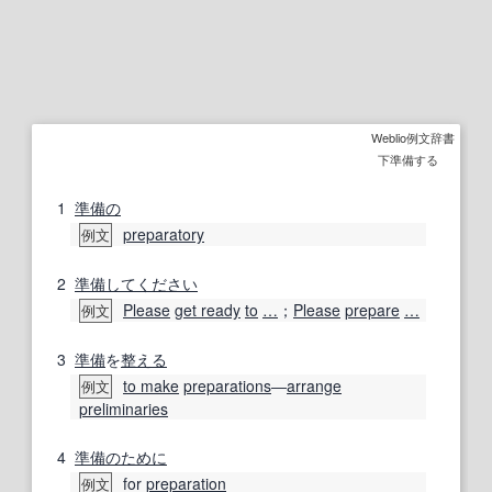
Weblio例文辞書
下準備する
1
準備の
preparatory
例文
2
準備
してください
Please
get ready
to
…
；
Please
prepare
…
例文
3
準備
を
整える
to make
preparations
―
arrange
例文
preliminaries
4
準備の
ために
for
preparation
例文