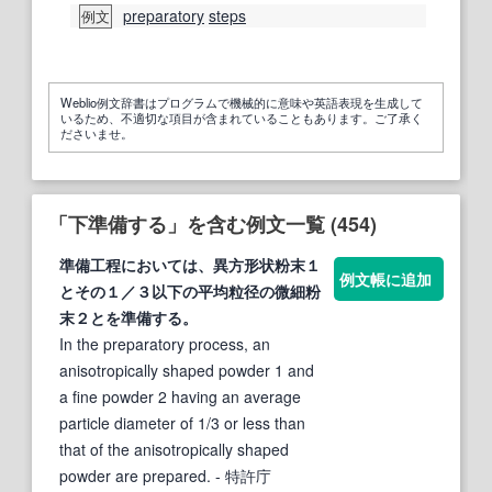
preparatory
steps
例文
Weblio例文辞書はプログラムで機械的に意味や英語表現を生成して
いるため、不適切な項目が含まれていることもあります。ご了承く
ださいませ。
「下準備する」を含む例文一覧 (454)
準備
工程においては、異方形状粉末１
例文帳に追加
とその１／３以
下
の平均粒径の微細粉
末２とを
準備
する
。
In the preparatory process, an
anisotropically shaped powder 1 and
a fine powder 2 having an average
particle diameter of 1/3 or less than
that of the anisotropically shaped
powder are prepared.
- 特許庁