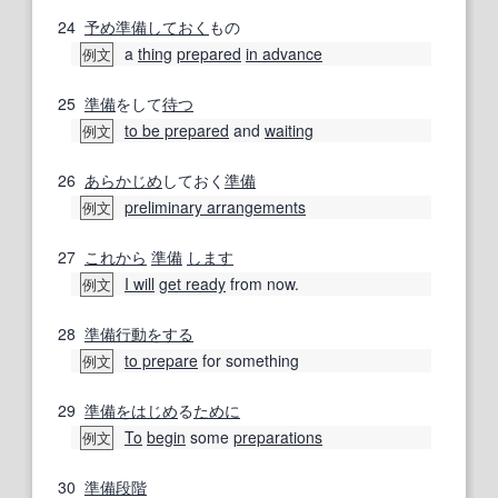
24
予め
準備しておく
もの
a
thing
prepared
in advance
例文
25
準備
をして
待つ
to be prepared
and
waiting
例文
26
あらかじめ
しておく
準備
preliminary arrangements
例文
27
これから
準備
します
I will
get ready
from now.
例文
28
準備
行動
をする
to prepare
for something
例文
29
準備
をはじめ
る
ために
To
begin
some
preparations
例文
30
準備
段階