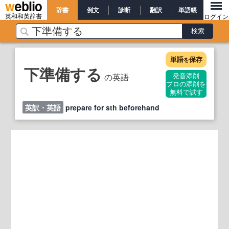
辞書
例文
診断
翻訳
単語帳
英和和英辞書
ログイン
単語
保存
を
下準備する
の英語
発音添削
プロの添削を
無料で試す
英訳・英語
prepare for sth beforehand