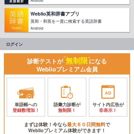
Android
Weblio英和辞書アプリ
英和・和英を一度に検索する英語辞書
Android
ログイン
無制限
診断テストが
になる
Weblioプレミアム会員
単語帳への
語彙力診断が
サイト内広告が
登録数増加！
無制限！
非表示！
まずは体験！今なら
最大６０日間無料
で
Weblioプレミアム体験ができます！