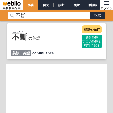
辞書
例文
診断
翻訳
単語帳
英和和英辞書
ログイン
単語
保存
を
ふだん
不斷
の英語
発音添削
プロの添削を
無料で試す
英訳・英語
continuance