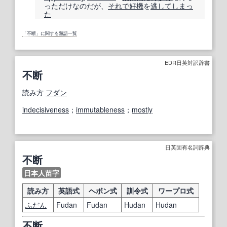
っただけなのだが、
それで
好機
を
逃
してしまっ
た
「不断」に関する類語一覧
EDR日英対訳辞書
不断
読み方
フダン
indecisiveness
；
immutableness
；
mostly
日英固有名詞辞典
不断
日本人苗字
読み方
英語式
ヘボン式
訓令式
ワープロ式
ふだん
Fudan
Fudan
Hudan
Hudan
不断