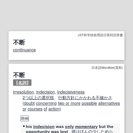
JST科学技術用語日英対訳辞書
不断
continuance
日本語WordNet(英和)
不断
【
名詞
】
irresolution
,
indecision
,
indecisiveness
2つ
以上の
選択肢
、
行動方針
にかかわる
不確かさ
(
doubt
concerning
two or more
possible
alternatives
or
courses
of
action
)
用例
his
indecision
was
only
momentary
but the
彼は
ほんの少し
ためら
opportunity
was lost