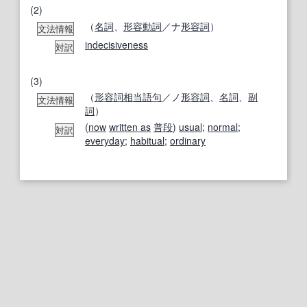
(2)
（
名詞
、
形容動詞
／ナ
形容詞
）
文法情報
indecisiveness
対訳
(3)
（
形容詞相当語句
／ノ
形容詞
、
名詞
、
副
文法情報
詞
）
(
now
written as
普段
)
usual
;
normal
;
対訳
everyday
;
habitual
;
ordinary