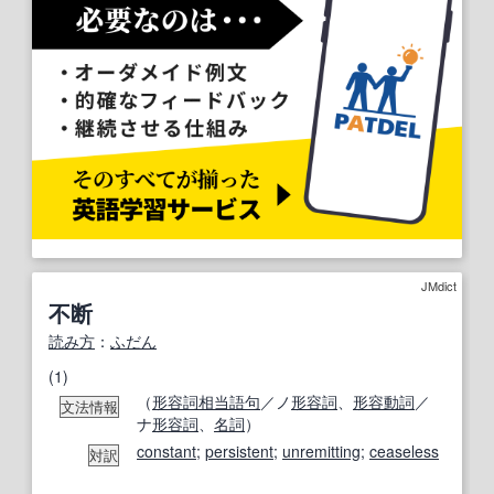
JMdict
不断
読み方
：
ふだん
(1)
（
形容詞相当語句
／ノ
形容詞
、
形容動詞
／
文法情報
ナ
形容詞
、
名詞
）
constant
;
persistent
;
unremitting
;
ceaseless
対訳