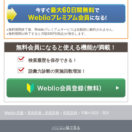
※無料期間終了後、Weblioプレミアムサービスは自動的に解約されません。
※無料期間が終了すると月額330円(税込)が発生します。
無料会員になると使える機能が満載！
検索履歴を保存できる！
語彙力診断の実施回数増加！
Weblio 辞書
>
英和辞典・和英辞典
>
和英辞典
>
不斷
の英語・英訳
パソコン版で見る