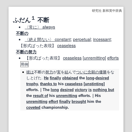
研究社 新和英中辞典
１
ふだん
不断
〈常に〉 always
不断の
〈絶え間ない〉 constant
;
perpetual
;
incessant
;
【形式ばった表現】
ceaseless
不断の
努力
【形式ばった表現】
ceaseless
[
unremitting
]
efforts
用例
彼は
不断
の
努力
が
実
を
結
んで
ついに
念願の
優勝
をな
しとげた.
He
finally
obtained
the
long
‐
desired
trophy
,
thanks to
his
ceaseless
[
unstinting
]
efforts.｜The
long
desired
victory
is
nothing but
the
result of
his
unremitting
efforts.｜His
unremitting
effort
finally
brought
him the
coveted
championship.