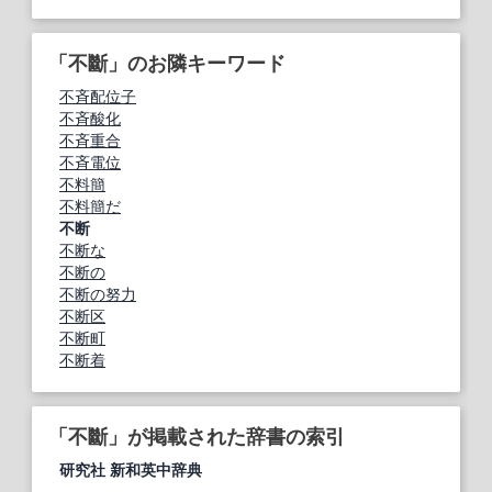
「不斷」のお隣キーワード
不斉配位子
不斉酸化
不斉重合
不斉電位
不料簡
不料簡だ
不断
不断な
不断の
不断の努力
不断区
不断町
不断着
「不斷」が掲載された辞書の索引
研究社 新和英中辞典