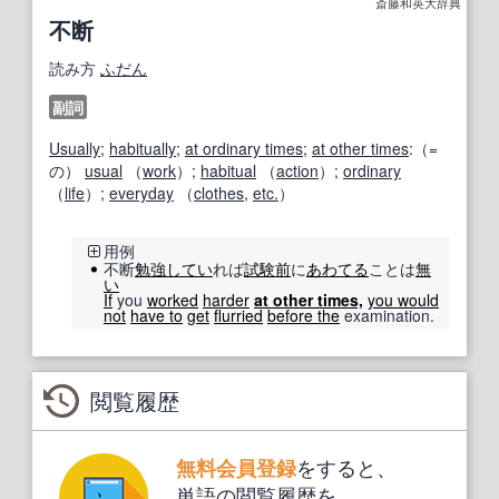
斎藤和英大辞典
不断
読み方
ふだん
副詞
Usually
;
habitually
;
at ordinary times
;
at other times
:（=
の）
usual
（
work
）;
habitual
（
action
）;
ordinary
（
life
）;
everyday
（
clothes
,
etc.
）
用例
不断
勉強
してい
れば
試験前
に
あわてる
ことは
無
い
If
you
worked
harder
at other times,
you would
not
have to
get
flurried
before the
examination.
閲覧履歴
をすると、
無料会員登録
単語の閲覧履歴を