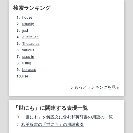
検索ランキング
1.
house
2.
usually
3.
just
4.
Australian
5.
Thesaurus
6.
various
7.
used in
8.
using
9.
because
10.
use
もっとランキングを見る
「世にも」に関連する表現一覧
「世にも」を解説文に含む和英辞書の用語の一覧
和英辞書の「世にも」の用語索引