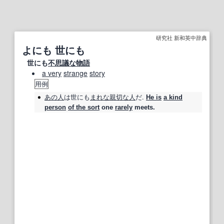
研究社 新和英中辞典
よにも 世にも
世にも
不思議な
物語
a very
strange
story
用例
あの人
は
世にも
まれな
親切な
人
だ.
He is
a kind
person
of the sort
one
rarely
meets.