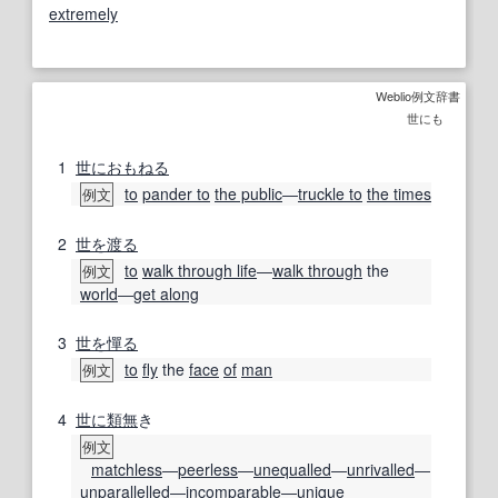
extremely
Weblio例文辞書
世にも
1
世に
おもねる
to
pander to
the public
―
truckle to
the times
例文
2
世を渡る
to
walk through life
―
walk through
the
例文
world
―
get along
3
世を憚る
to
fly
the
face
of
man
例文
4
世に
類
無
き
例文
matchless
―
peerless
―
unequalled
―
unrivalled
―
unparallelled
―
incomparable
―
unique