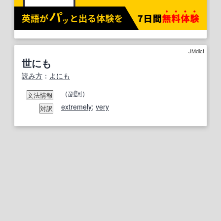
JMdict
世にも
読み方
：
よにも
（
副詞
）
文法情報
extremely
;
very
対訳