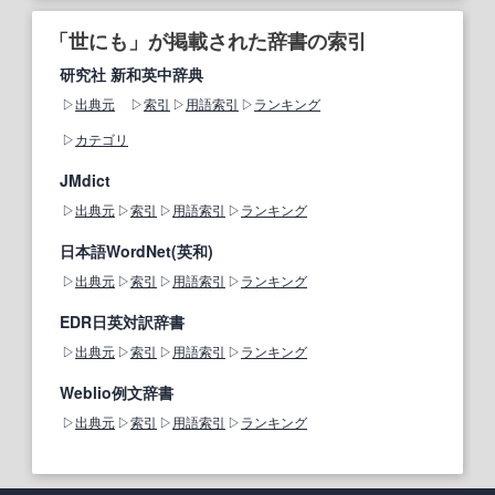
「世にも」が掲載された辞書の索引
研究社 新和英中辞典
出典元
索引
用語索引
ランキング
カテゴリ
JMdict
出典元
索引
用語索引
ランキング
日本語WordNet(英和)
出典元
索引
用語索引
ランキング
EDR日英対訳辞書
出典元
索引
用語索引
ランキング
Weblio例文辞書
出典元
索引
用語索引
ランキング