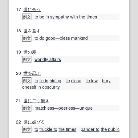
17
世に
合う
to be
in
sympathy
with the times
例文
18
世
を
益す
to do
good
―
bless
mankind
例文
19
世
の
塵
worldly affairs
例文
20
世を忍ぶ
to
lie in
hiding
―
lie
close
―
lie low
―
bury
例文
oneself
in obscurity
21
世に二つ無き
matchless
―
peerless
―
unique
例文
22
世に
媚びる
to
truckle to
the times
―
pander to
the public
例文