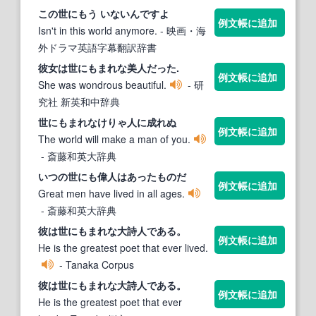
この
世にも
う いないんですよ
例文帳に追加
Isn't in this world anymore.
- 映画・海
外ドラマ英語字幕翻訳辞書
彼女は
世にも
まれな美人だった.
例文帳に追加
She was wondrous beautiful.
- 研
究社 新英和中辞典
世にも
まれなけりゃ人に成れぬ
例文帳に追加
The world will make a man of you.
- 斎藤和英大辞典
いつの
世にも
偉人はあったものだ
例文帳に追加
Great men have lived in all ages.
- 斎藤和英大辞典
彼は
世にも
まれな大詩人である。
例文帳に追加
He is the greatest poet that ever lived.
- Tanaka Corpus
彼は
世にも
まれな大詩人である。
例文帳に追加
He is the greatest poet that ever