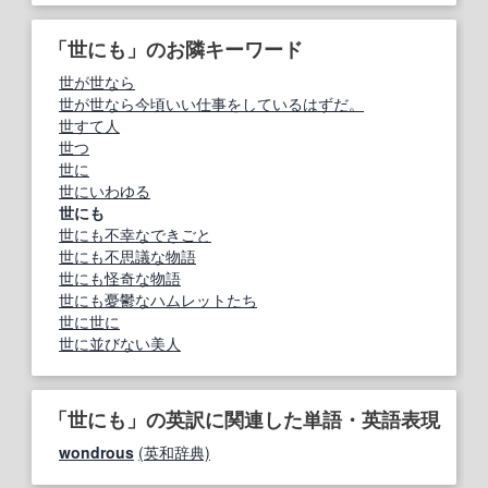
「世にも」のお隣キーワード
世が世なら
世が世なら今頃いい仕事をしているはずだ。
世すて人
世つ
世に
世にいわゆる
世にも
世にも不幸なできごと
世にも不思議な物語
世にも怪奇な物語
世にも憂鬱なハムレットたち
世に世に
世に並びない美人
「世にも」の英訳に関連した単語・英語表現
wondrous
(英和辞典)