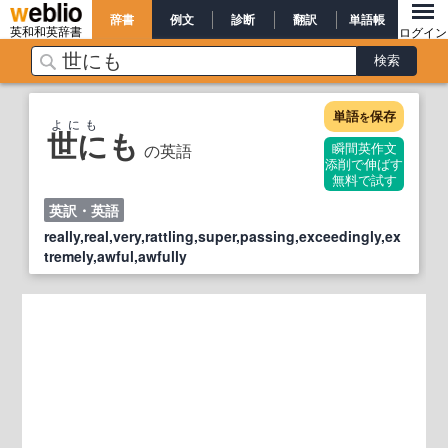
辞書
例文
診断
翻訳
単語帳
英和和英辞書
ログイン
単語
保存
を
よにも
世にも
の英語
瞬間英作文
添削で伸ばす
無料で試す
英訳・英語
really,real,very,rattling,super,passing,exceedingly,ex
tremely,awful,awfully