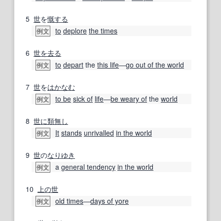
5
世
を
慨する
to
deplore
the times
例文
6
世を去る
to
depart
the
this life
―
go out of the world
例文
7
世
を
はかなむ
to be
sick of
life
―
be weary of
the
world
例文
8
世に
類
無し
It
stands
unrivalled
in the world
例文
9
世
の
なりゆき
a
general tendency
in the world
例文
10
上の
世
old times
―
days of yore
例文