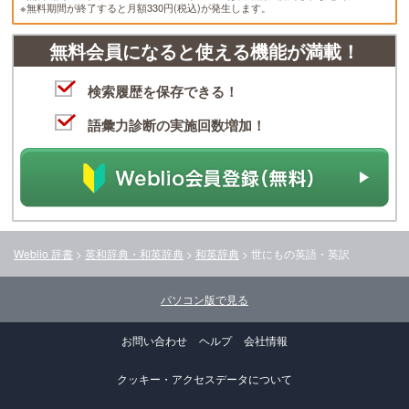
※無料期間が終了すると月額330円(税込)が発生します。
無料会員になると使える機能が満載！
検索履歴を保存できる！
語彙力診断の実施回数増加！
Weblio 辞書
>
英和辞典・和英辞典
>
和英辞典
>
世にも
の英語・英訳
パソコン版で見る
お問い合わせ
ヘルプ
会社情報
クッキー・アクセスデータについて