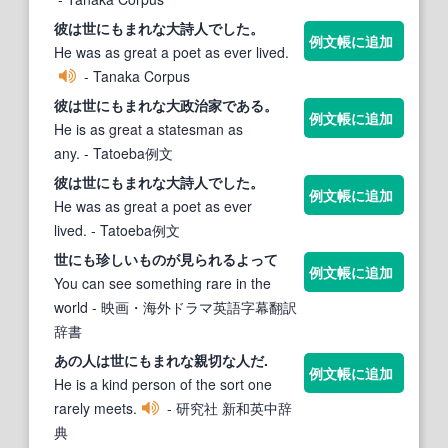
彼は
世にも
まれな大詩人でした。
例文帳に追加
He was as great a poet as ever lived.
- Tanaka Corpus
彼は
世にも
まれな大政治家である。
例文帳に追加
He is as great a statesman as
any.
- Tatoeba例文
彼は
世にも
まれな大詩人でした。
例文帳に追加
He was as great a poet as ever
lived.
- Tatoeba例文
世にも
珍しいものが見られるよって
例文帳に追加
You can see something rare in the
world
- 映画・海外ドラマ英語字幕翻訳
辞書
あの人は
世にも
まれな親切な人だ.
例文帳に追加
He is a kind person of the sort one
rarely meets.
- 研究社 新和英中辞
典