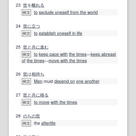
23
世
を
離れる
to
seclude oneself from the world
例文
24
世に
立つ
to
establish oneself in life
例文
25
世
と共に
進む
to
keep pace with
the times
―
keep abreast
例文
of
the times
―
move with the times
26
世
は
相持ち
Men
must
depend on
one another
例文
27
世
と共に
移る
to move
with the times
例文
28
のちの
世
the
afterlife
例文