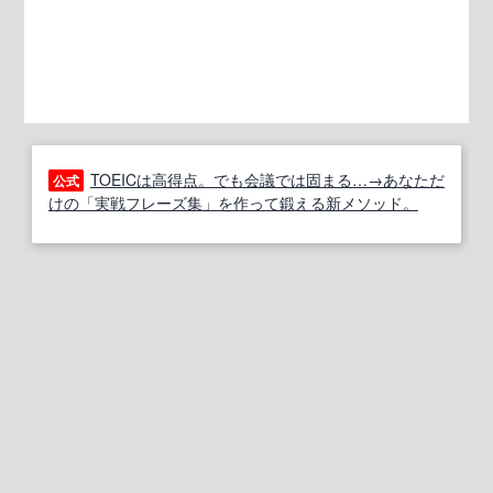
TOEICは高得点。でも会議では固まる…→あなただ
公式
けの「実戦フレーズ集」を作って鍛える新メソッド。