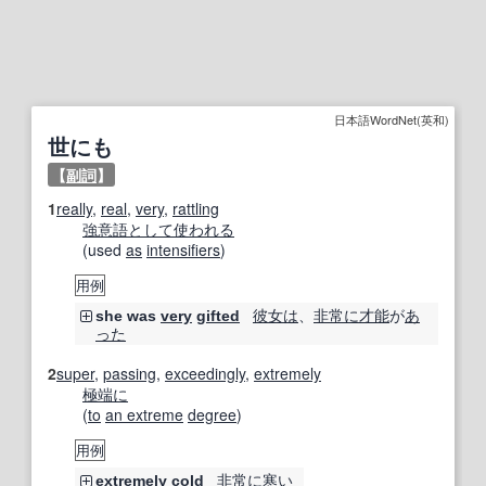
日本語WordNet(英和)
世にも
【
副詞
】
1
really
,
real
,
very
,
rattling
強意語
として
使われる
(used
as
intensifiers
)
用例
彼女は
、
非常に
才能
が
あ
she was
very
gifted
った
2
super
,
passing
,
exceedingly
,
extremely
極端に
(
to
an extreme
degree
)
用例
非常に
寒い
extremely
cold