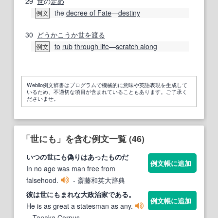
29
世
の
定め
the
decree of Fate
―
destiny
例文
30
どうかこうか
世を渡る
to
rub
through life
―
scratch along
例文
Weblio例文辞書はプログラムで機械的に意味や英語表現を生成して
いるため、不適切な項目が含まれていることもあります。ご了承く
ださいませ。
「世にも」を含む例文一覧 (46)
いつの
世にも
偽りはあったものだ
例文帳に追加
In no age was man free from
falsehood.
- 斎藤和英大辞典
彼は
世にも
まれな大政治家である。
例文帳に追加
He is as great a statesman as any.
- Tanaka Corpus