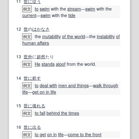
11
世に
従う
to
swim
with the
stream
―
swim
with the
例文
current
―
swim
with the
tide
12
世
の
はかなさ
the
mutability
of the world
―the
instability
of
例文
human affairs
13
世外
に
超然
たり
He
stands
aloof
from the world.
例文
14
世に
処す
to
deal with
men and things
―
walk through
例文
life
―
get on in life
15
世に
後れる
to fall
behind the times
例文
16
世に出る
to get
on in
life
―
come to the front
例文