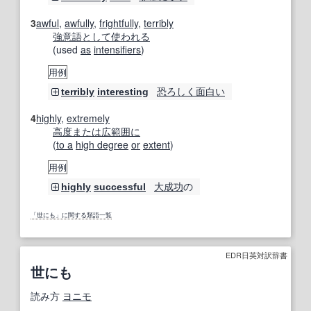
3
awful
,
awfully
,
frightfully
,
terribly
強意語
として
使われる
(used
as
intensifiers
)
用例
恐ろしく
面白い
terribly
interesting
4
highly
,
extremely
高度
または
広範囲に
(
to a
high degree
or
extent
)
用例
大成功
の
highly
successful
「世にも」に関する類語一覧
EDR日英対訳辞書
世にも
読み方
ヨニモ