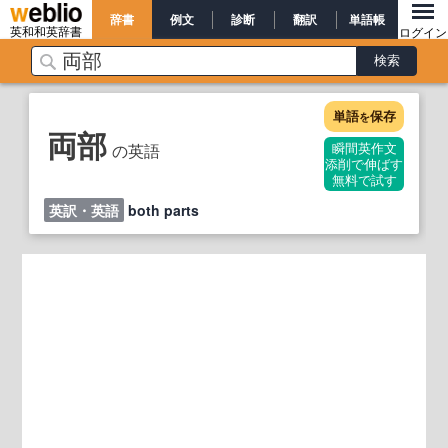
辞書
例文
診断
翻訳
単語帳
英和和英辞書
ログイン
単語
保存
を
両部
の英語
瞬間英作文
添削で伸ばす
無料で試す
英訳・英語
both parts