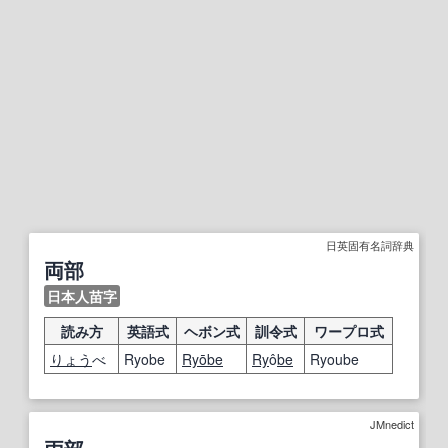
日英固有名詞辞典
両部
日本人苗字
読み方
英語式
ヘボン式
訓令式
ワープロ式
りょう
べ
Ryobe
Ryō
be
Ry
ô
be
Ryoube
JMnedict