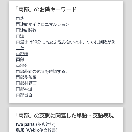
「両部」のお隣キーワード
両造
両連続マイクロエマルション
両連続関数
両道
両選手は20分にも及ぶ睨み合いの末、ついに勝敗が決
した
両郡橋
両部
両部分
両部品間の隙間を確認する。
両部曼荼羅
両部材界面
両部神道
両部習合
「両部」の英訳に関連した単語・英語表現
two parts
(英和対訳)
鳥居
(Weblio例文辞書)