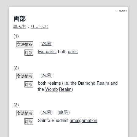
JMdict
両部
読み方
：
りょうぶ
(1)
（
名詞
）
文法情報
two parts
; both
parts
対訳
(2)
（
名詞
）
文法情報
both
realms
(
i.e.
the
Diamond
Realm
and
対訳
the
Womb
Realm
)
(3)
（
名詞
）（
略語
）
文法情報
Shinto-Buddhist
amalgamation
対訳