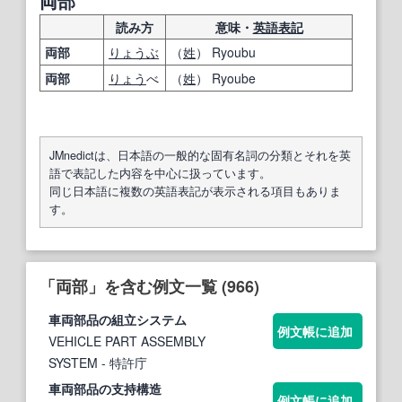
両部
読み方
意味・
英語表記
両部
りょうぶ
（
姓
） Ryoubu
両部
りょう
べ
（
姓
） Ryoube
JMnedictは、日本語の一般的な固有名詞の分類とそれを英
語で表記した内容を中心に扱っています。
同じ日本語に複数の英語表記が表示される項目もありま
す。
「両部」を含む例文一覧 (966)
車
両部
品の組立システム
例文帳に追加
VEHICLE PART ASSEMBLY
SYSTEM
- 特許庁
車
両部
品の支持構造
例文帳に追加