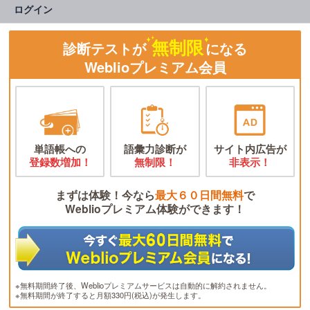
ログイン
無制限
診断テストが
になる
Weblioプレミアム会員
単語帳への
語彙力診断が
サイト内広告が
登録数増加！
無制限！
非表示！
まずは体験！今なら
最大６０日間無料
で
Weblioプレミアム体験ができます！
※無料期間終了後、Weblioプレミアムサービスは自動的に解約されません。
※無料期間が終了すると月額330円(税込)が発生します。