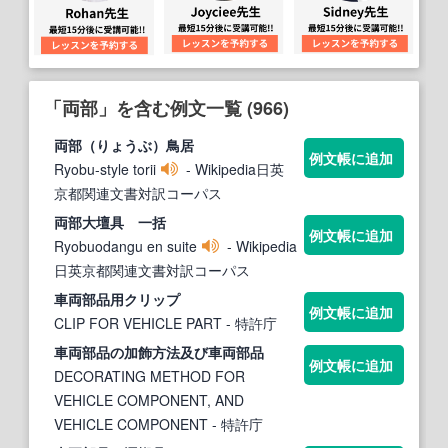
「両部」を含む例文一覧 (966)
両部
（りょうぶ）鳥居
例文帳に追加
Ryobu-style torii
- Wikipedia日英
京都関連文書対訳コーパス
両部
大壇具 一括
例文帳に追加
Ryobuodangu en suite
- Wikipedia
日英京都関連文書対訳コーパス
車
両部
品用クリップ
例文帳に追加
CLIP FOR VEHICLE PART
- 特許庁
車
両部
品の加飾方法及び車
両部
品
例文帳に追加
DECORATING METHOD FOR
VEHICLE COMPONENT, AND
VEHICLE COMPONENT
- 特許庁