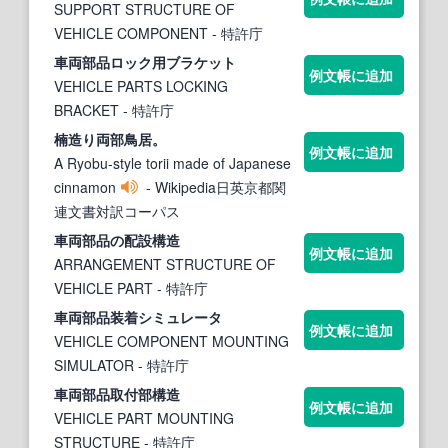
SUPPORT STRUCTURE OF
VEHICLE COMPONENT
- 特許庁
車
両部
品ロック用ブラケット
例文帳に追加
VEHICLE PARTS LOCKING
BRACKET
- 特許庁
楠造り
両部
鳥居。
例文帳に追加
A Ryobu-style torii made of Japanese
cinnamon
- Wikipedia日英京都関
連文書対訳コーパス
車
両部
品の配設構造
例文帳に追加
ARRANGEMENT STRUCTURE OF
VEHICLE PART
- 特許庁
車
両部
品装着シミュレータ
例文帳に追加
VEHICLE COMPONENT MOUNTING
SIMULATOR
- 特許庁
車
両部
品取付部構造
例文帳に追加
VEHICLE PART MOUNTING
STRUCTURE
- 特許庁