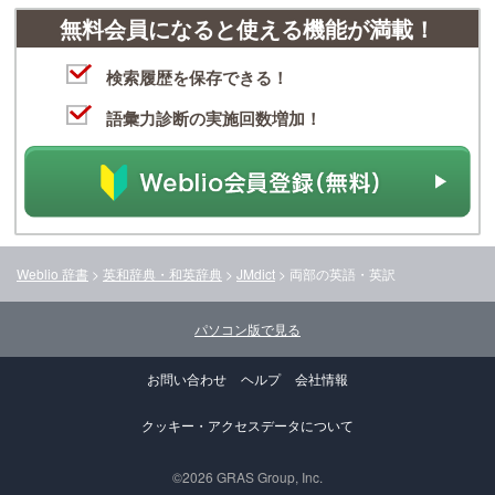
無料会員になると使える機能が満載！
検索履歴を保存できる！
語彙力診断の実施回数増加！
Weblio 辞書
>
英和辞典・和英辞典
>
JMdict
>
両部
の英語・英訳
パソコン版で見る
お問い合わせ
ヘルプ
会社情報
クッキー・アクセスデータについて
©2026 GRAS Group, Inc.