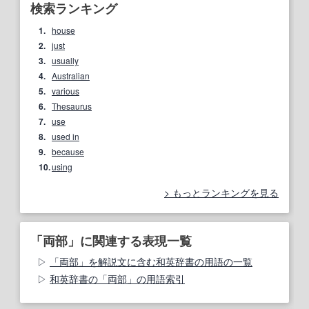
検索ランキング
1.
house
2.
just
3.
usually
4.
Australian
5.
various
6.
Thesaurus
7.
use
8.
used in
9.
because
10.
using
もっとランキングを見る
「両部」に関連する表現一覧
「両部」を解説文に含む和英辞書の用語の一覧
和英辞書の「両部」の用語索引