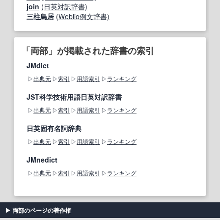
join
(日英対訳辞書)
三柱鳥居
(Weblio例文辞書)
「両部」が掲載された辞書の索引
JMdict
出典元
索引
用語索引
ランキング
JST科学技術用語日英対訳辞書
出典元
索引
用語索引
ランキング
日英固有名詞辞典
出典元
索引
用語索引
ランキング
JMnedict
出典元
索引
用語索引
ランキング
両部のページの著作権